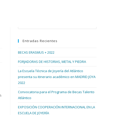
Buscar en esta web
Pulsa
Escape
para
Entradas Recientes
cerrar
el
BECAS ERASMUS + 2022
panel
de
FORJADORAS DE HISTORIAS, METAL Y PIEDRA
búsqueda.
La Escuela Técnica de Joyería del Atlántico
presenta su itinerario académico en MADRID JOYA
2022
Convocatoria para el Programa de Becas Talento
n
Atlántico
EXPOSICIÓN COOPERACIÓN INTERNACIONAL EN LA
ESCUELA DE JOYERÍA