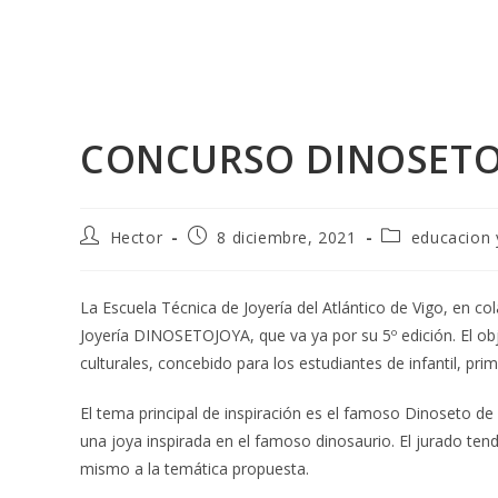
Ir
al
contenido
CONCURSO DINOSETO
Autor
Publicación
Categoría
Hector
8 diciembre, 2021
educacion 
de
de
de
la
la
la
entrada:
entrada:
entrada:
La Escuela Técnica de Joyería del Atlántico de Vigo, en co
Joyería DINOSETOJOYA, que va ya por su 5º edición. El obje
culturales, concebido para los estudiantes de infantil, prim
El tema principal de inspiración es el famoso Dinoseto de
una joya inspirada en el famoso dinosaurio. El jurado tendr
mismo a la temática propuesta.