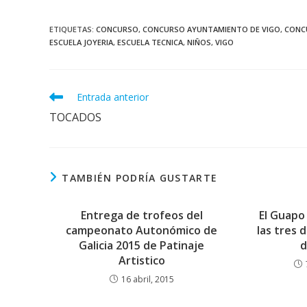
ETIQUETAS
:
CONCURSO
,
CONCURSO AYUNTAMIENTO DE VIGO
,
CONC
ESCUELA JOYERIA
,
ESCUELA TECNICA
,
NIÑOS
,
VIGO
Leer
Entrada anterior
más
TOCADOS
artículos
TAMBIÉN PODRÍA GUSTARTE
Entrega de trofeos del
El Guapo
campeonato Autonómico de
las tres 
Galicia 2015 de Patinaje
d
Artistico
16 abril, 2015