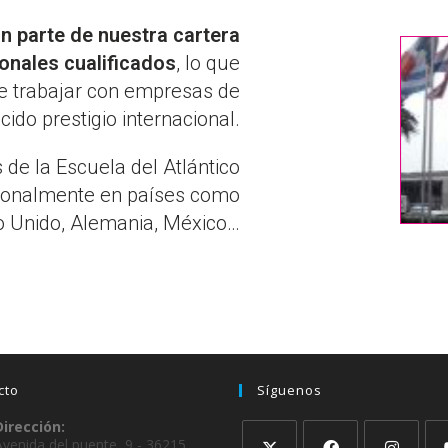
 parte de nuestra cartera
ionales cualificados
, lo que
de trabajar con empresas de
ido prestigio internacional.
de la Escuela del Atlántico
sionalmente en países como
o Unido, Alemania, México…
cto
Síguenos
Dirección:
Avenida del puente, 9 - 36215