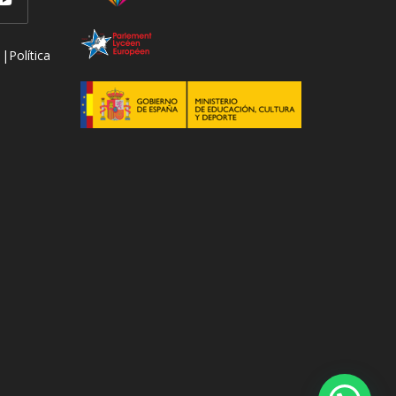
 |
Política