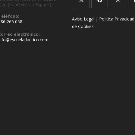
Vigo (Pontevedra / España)
Teléfono:
Aviso Legal |
Política Privacidad
986 266 058
de Cookies
Correo electrónico:
info@escuelatlantico.com