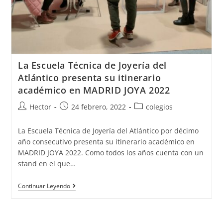
La Escuela Técnica de Joyería del
Atlántico presenta su itinerario
académico en MADRID JOYA 2022
Autor
Publicación
Categoría
Hector
24 febrero, 2022
colegios
de
de
de
la
la
la
La Escuela Técnica de Joyería del Atlántico por décimo
entrada:
entrada:
entrada:
año consecutivo presenta su itinerario académico en
MADRID JOYA 2022. Como todos los años cuenta con un
stand en el que…
La
Continuar Leyendo
Escuela
Técnica
de