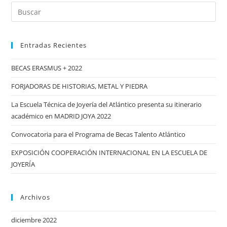
Buscar:
Joyería
del
Atlántico
Entradas Recientes
presenta
su
BECAS ERASMUS + 2022
itinerario
FORJADORAS DE HISTORIAS, METAL Y PIEDRA
académico
en
La Escuela Técnica de Joyería del Atlántico presenta su itinerario
MADRID
académico en MADRID JOYA 2022
JOYA
Convocatoria para el Programa de Becas Talento Atlántico
2022
EXPOSICIÓN COOPERACIÓN INTERNACIONAL EN LA ESCUELA DE
JOYERÍA
Archivos
diciembre 2022