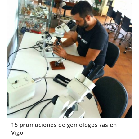
de
Joyería
del
Atlántico
en
República
Dominicana
15 promociones de gemólogos /as en
Vigo