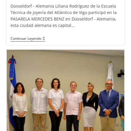
Düsseldorf - Alemania Liliana Rodríguez de la Escuela
Técnica de Joyería del Atlántico de Vigo participó en la
PASARELA MERCEDES BENZ en Düsseldorf - Alemania,
esta ciudad alemana es capital…
Liliana
Continuar Leyendo
Rodríguez
de
la
Escuela
Técnica
de
Joyería
del
Atlántico
con
MISS
MUNDO