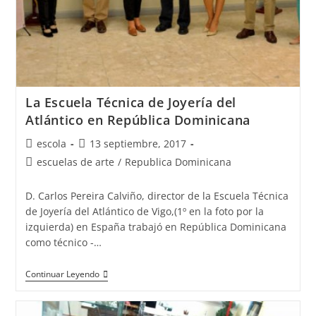
ALEMANIA
2018
La Escuela Técnica de Joyería del
Atlántico en República Dominicana
Autor
Publicación
escola
13 septiembre, 2017
de
de
Categoría
escuelas de arte
/
Republica Dominicana
la
la
de
entrada:
entrada:
la
D. Carlos Pereira Calviño, director de la Escuela Técnica
entrada:
de Joyería del Atlántico de Vigo,(1º en la foto por la
izquierda) en España trabajó en República Dominicana
como técnico -…
La
Continuar Leyendo
Escuela
Técnica