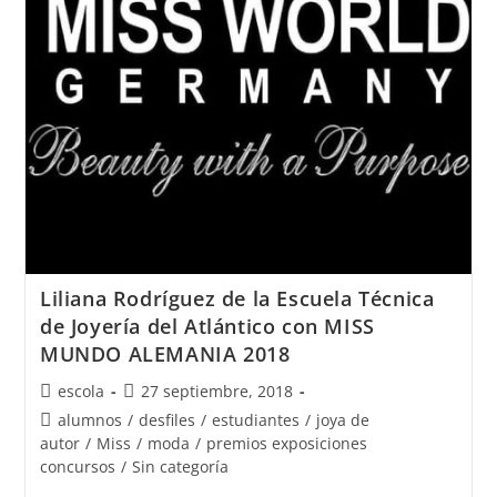
el
Premio
Nacional
de
Moda
PRENAMO
2018
Liliana Rodríguez de la Escuela Técnica
de Joyería del Atlántico con MISS
MUNDO ALEMANIA 2018
Autor
Publicación
escola
27 septiembre, 2018
de
de
Categoría
alumnos
/
desfiles
/
estudiantes
/
joya de
la
la
de
autor
/
Miss
/
moda
/
premios exposiciones
entrada:
entrada:
la
concursos
/
Sin categoría
entrada: