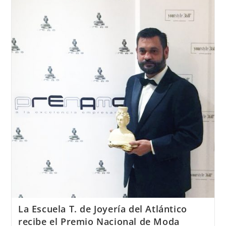
de
Joyería
del
Atlántico
recibe
el
Premio
Internacional
«José
Nicolau»
La Escuela T. de Joyería del Atlántico
recibe el Premio Nacional de Moda