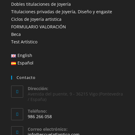
Dobles titulaciones de Joyería
Titulaciones privadas de Joyería, Diseño y engaste
Ciclos de Joyería artistica
FORMULARIO VALORACIÓN
Beca
Test Artístico
English
Español
Contacto
Dirección:
Avenida del puente, 9 - 36215 Vigo (Pontevedra
/ España)
Teléfono:
986 266 058
Se
Correo electrónico:
abre
Se
info@escuelatlantico.com