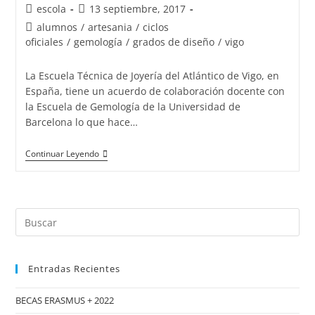
Autor
Publicación
escola
13 septiembre, 2017
de
de
Categoría
alumnos
/
artesania
/
ciclos
la
la
de
oficiales
/
gemología
/
grados de diseño
/
vigo
entrada:
entrada:
la
entrada:
La Escuela Técnica de Joyería del Atlántico de Vigo, en
España, tiene un acuerdo de colaboración docente con
la Escuela de Gemología de la Universidad de
Barcelona lo que hace…
15
Continuar Leyendo
promociones
de
gemólogos
Buscar:
/as
en
Vigo
Entradas Recientes
BECAS ERASMUS + 2022