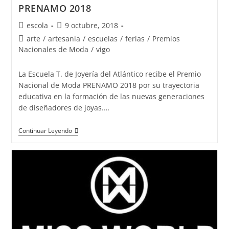
PRENAMO 2018
Autor
Publicación
escola
9 octubre, 2018
de
de
Categoría
arte
/
artesania
/
escuelas
/
ferias
/
Premios
la
la
de
Nacionales de Moda
/
vigo
entrada:
entrada:
la
entrada:
La Escuela T. de Joyería del Atlántico recibe el Premio
Nacional de Moda PRENAMO 2018 por su trayectoria
educativa en la formación de las nuevas generaciones
de diseñadores de joyas.…
La
Continuar Leyendo
Escuela
T.
de
Joyería
del
Atlántico
recibe