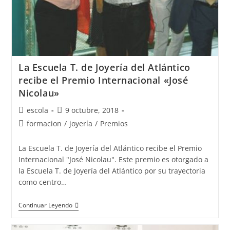
La Escuela T. de Joyería del Atlántico
recibe el Premio Internacional «José
Nicolau»
Autor
Publicación
escola
9 octubre, 2018
de
de
Categoría
formacion
/
joyería
/
Premios
la
la
de
entrada:
entrada:
la
La Escuela T. de Joyería del Atlántico recibe el Premio
entrada:
Internacional "José Nicolau". Este premio es otorgado a
la Escuela T. de Joyería del Atlántico por su trayectoria
como centro…
La
Continuar Leyendo
Escuela
T.