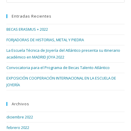
Esc
par
Entradas Recientes
cer
el
BECAS ERASMUS + 2022
pan
de
FORJADORAS DE HISTORIAS, METAL Y PIEDRA
bús
La Escuela Técnica de Joyería del Atlántico presenta su itinerario
académico en MADRID JOYA 2022
Convocatoria para el Programa de Becas Talento Atlántico
EXPOSICIÓN COOPERACIÓN INTERNACIONAL EN LA ESCUELA DE
JOYERÍA
Archivos
diciembre 2022
febrero 2022