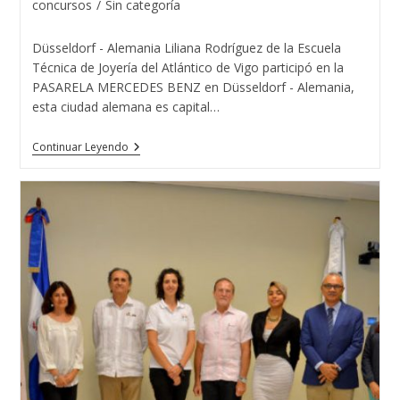
la
concursos
/
Sin categoría
entrada:
Düsseldorf - Alemania Liliana Rodríguez de la Escuela
Técnica de Joyería del Atlántico de Vigo participó en la
PASARELA MERCEDES BENZ en Düsseldorf - Alemania,
esta ciudad alemana es capital…
Liliana
Continuar Leyendo
Rodríguez
De
La
Escuela
Técnica
De
Joyería
Del
Atlántico
Con
MISS
MUNDO
ALEMANIA
2018