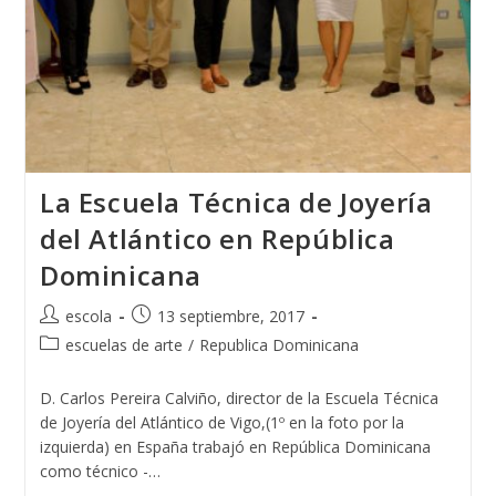
La Escuela Técnica de Joyería
del Atlántico en República
Dominicana
Autor
Publicación
escola
13 septiembre, 2017
de
de
Categoría
escuelas de arte
/
Republica Dominicana
la
la
de
entrada:
entrada:
la
D. Carlos Pereira Calviño, director de la Escuela Técnica
entrada:
de Joyería del Atlántico de Vigo,(1º en la foto por la
izquierda) en España trabajó en República Dominicana
como técnico -…