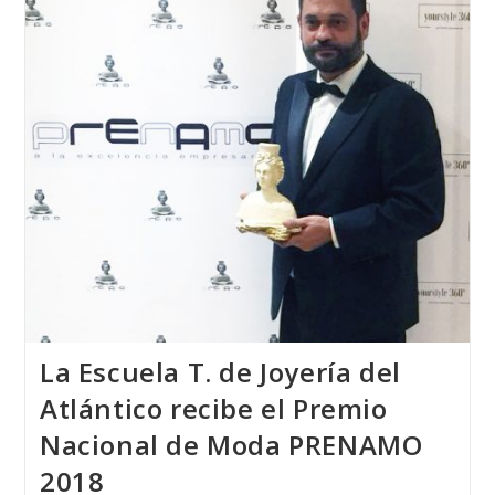
Premio
Internacional
«José
Nicolau»
La Escuela T. de Joyería del
Atlántico recibe el Premio
Nacional de Moda PRENAMO
2018