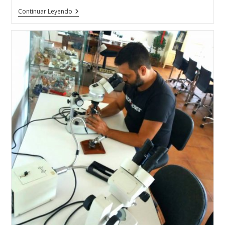
La
Continuar Leyendo
Escuela
Técnica
De
Joyería
Del
Atlántico
En
República
Dominicana