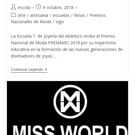
Autor
Publicación
escola
9 octubre, 2018
de
de
Categoría
arte
/
artesania
/
escuelas
/
ferias
/
Premios
la
la
de
Nacionales de Moda
/
vigo
entrada:
entrada:
la
entrada:
La Escuela T. de Joyería del Atlántico recibe el Premio
Nacional de Moda PRENAMO 2018 por su trayectoria
educativa en la formación de las nuevas generaciones de
diseñadores de joyas.…
La
Continuar Leyendo
Escuela
T.
De
Joyería
Del
Atlántico
Recibe
El
Premio
Nacional
De
Moda
PRENAMO