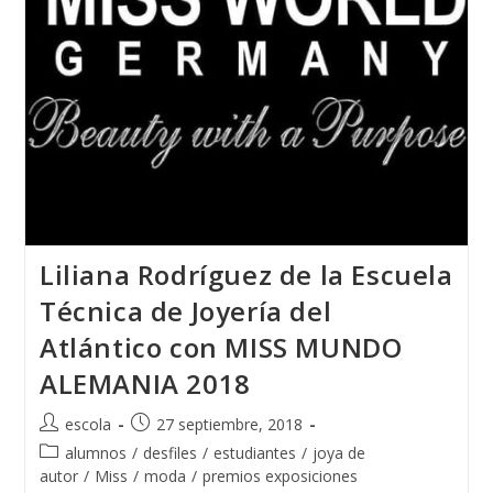
2018
Liliana Rodríguez de la Escuela
Técnica de Joyería del
Atlántico con MISS MUNDO
ALEMANIA 2018
Autor
Publicación
escola
27 septiembre, 2018
de
de
Categoría
alumnos
/
desfiles
/
estudiantes
/
joya de
la
la
de
autor
/
Miss
/
moda
/
premios exposiciones
entrada:
entrada: