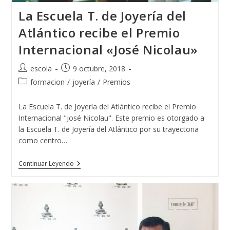
La Escuela T. de Joyería del
Atlántico recibe el Premio
Internacional «José Nicolau»
Autor
Publicación
escola
9 octubre, 2018
de
de
Categoría
formacion
/
joyería
/
Premios
la
la
de
entrada:
entrada:
la
La Escuela T. de Joyería del Atlántico recibe el Premio
entrada:
Internacional "José Nicolau". Este premio es otorgado a
la Escuela T. de Joyería del Atlántico por su trayectoria
como centro…
La
Continuar Leyendo
Escuela
T.
De
Joyería
Del
Atlántico
Recibe
El