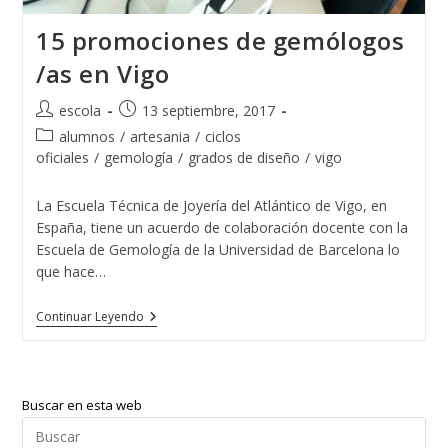
15 promociones de gemólogos
/as en Vigo
Autor
Publicación
escola
13 septiembre, 2017
de
de
Categoría
alumnos
/
artesania
/
ciclos
la
la
de
oficiales
/
gemología
/
grados de diseño
/
vigo
entrada:
entrada:
la
entrada:
La Escuela Técnica de Joyería del Atlántico de Vigo, en
España, tiene un acuerdo de colaboración docente con la
Escuela de Gemología de la Universidad de Barcelona lo
que hace…
15
Continuar Leyendo
Promociones
De
Gemólogos
/as
En
Buscar en esta web
Vigo
Pul