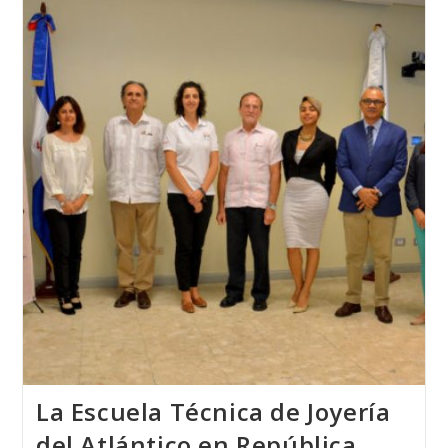
Escuela
Técnica
De
Joyería
Del
Atlántico
Con
MISS
MUNDO
ALEMANIA
2018
La Escuela Técnica de Joyería
del Atlántico en República