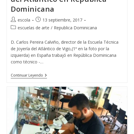
Dominicana
Autor
Publicación
escola
13 septiembre, 2017
de
de
Categoría
escuelas de arte
/
Republica Dominicana
la
la
de
entrada:
entrada:
la
D. Carlos Pereira Calviño, director de la Escuela Técnica
entrada:
de Joyería del Atlántico de Vigo,(1º en la foto por la
izquierda) en España trabajó en República Dominicana
como técnico -…
La
Continuar Leyendo
Escuela
Técnica
De
Joyería
Del
Atlántico
En
República
Dominicana