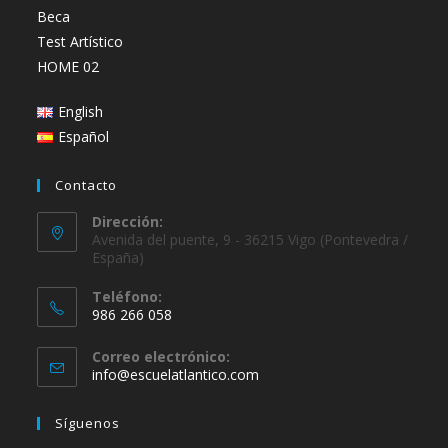
Beca
Test Artístico
HOME 02
English
Español
Contacto
Dirección:
Avenida del puente, 9 - 36215 Vigo (Pontevedra /
España)
Teléfono:
986 266 058
Se
Correo electrónico:
abre
Se
info@escuelatlantico.com
en
abre
en
tu
Síguenos
tu
aplicación
aplicación