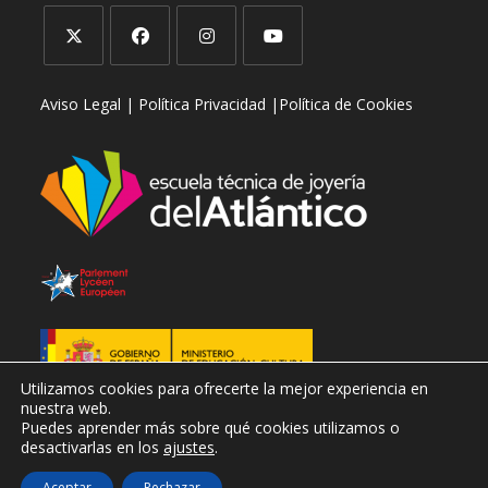
Se
Se
Se
Se
Aviso Legal |
Política Privacidad |
Política de Cookies
abre
abre
abre
abre
en
en
en
en
una
una
una
una
nueva
nueva
nueva
nueva
pestaña
pestaña
pestaña
pestaña
Utilizamos cookies para ofrecerte la mejor experiencia en
nuestra web.
Puedes aprender más sobre qué cookies utilizamos o
desactivarlas en los
ajustes
.
Aceptar
Rechazar