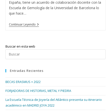
España, tiene un acuerdo de colaboración docente con la
Escuela de Gemología de la Universidad de Barcelona lo
que hace…
15
Continuar Leyendo
Promociones
De
Gemólogos
/as
En
Buscar en esta web
Vigo
Pul
Esc
par
Entradas Recientes
cer
el
BECAS ERASMUS + 2022
pan
de
FORJADORAS DE HISTORIAS, METAL Y PIEDRA
bús
La Escuela Técnica de Joyería del Atlántico presenta su itinerario
académico en MADRID JOYA 2022