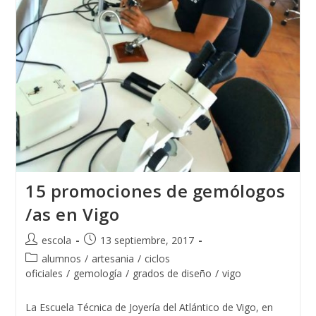
15 promociones de gemólogos
/as en Vigo
Autor
Publicación
escola
13 septiembre, 2017
de
de
Categoría
alumnos
/
artesania
/
ciclos
la
la
de
oficiales
/
gemología
/
grados de diseño
/
vigo
entrada:
entrada:
la
entrada:
La Escuela Técnica de Joyería del Atlántico de Vigo, en