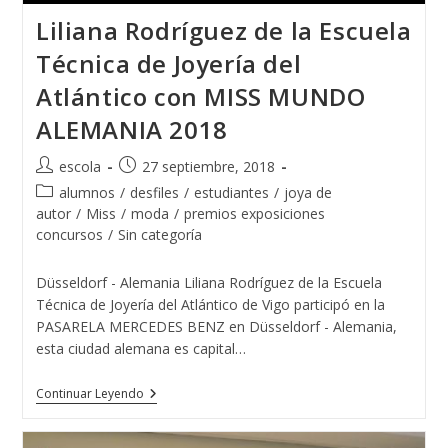
Liliana Rodríguez de la Escuela
Técnica de Joyería del
Atlántico con MISS MUNDO
ALEMANIA 2018
Autor
Publicación
escola
27 septiembre, 2018
de
de
Categoría
alumnos
/
desfiles
/
estudiantes
/
joya de
la
la
de
autor
/
Miss
/
moda
/
premios exposiciones
entrada:
entrada:
la
concursos
/
Sin categoría
entrada:
Düsseldorf - Alemania Liliana Rodríguez de la Escuela
Técnica de Joyería del Atlántico de Vigo participó en la
PASARELA MERCEDES BENZ en Düsseldorf - Alemania,
esta ciudad alemana es capital…
Liliana
Continuar Leyendo
Rodríguez
De
La