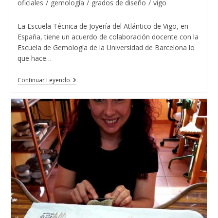
de
oficiales
/
gemología
/
grados de diseño
/
vigo
entrada:
entrada:
la
entrada:
La Escuela Técnica de Joyería del Atlántico de Vigo, en
España, tiene un acuerdo de colaboración docente con la
Escuela de Gemología de la Universidad de Barcelona lo
que hace…
15
Continuar Leyendo
Promociones
De
Gemólogos
/as
En
Vigo