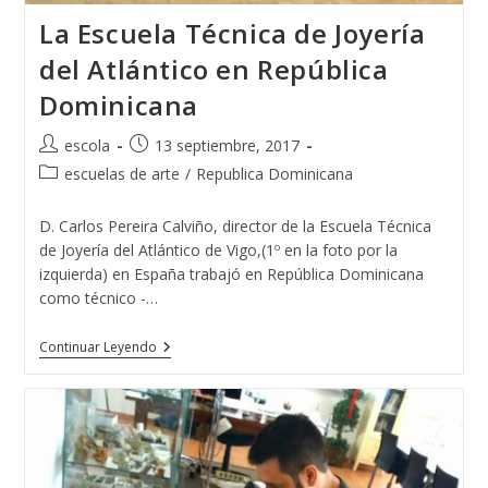
La Escuela Técnica de Joyería
del Atlántico en República
Dominicana
Autor
Publicación
escola
13 septiembre, 2017
de
de
Categoría
escuelas de arte
/
Republica Dominicana
la
la
de
entrada:
entrada:
la
D. Carlos Pereira Calviño, director de la Escuela Técnica
entrada:
de Joyería del Atlántico de Vigo,(1º en la foto por la
izquierda) en España trabajó en República Dominicana
como técnico -…
La
Continuar Leyendo
Escuela
Técnica
De
Joyería
Del
Atlántico
En
República