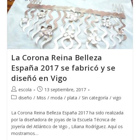
La Corona Reina Belleza
España 2017 se fabricó y se
diseñó en Vigo
Autor
Publicación
escola
13 septiembre, 2017
de
de
Categoría
diseño
/
Miss
/
moda
/
plata
/
Sin categoría
/
vigo
la
la
de
entrada:
entrada:
la
La Corona Reina Belleza España 2017 ha sido realizada
entrada:
por la diseñadora de joyas de la Escuela Técnica de
Joyería del Atlántico de Vigo , Liliana Rodríguez. Aquí os
mostramos…