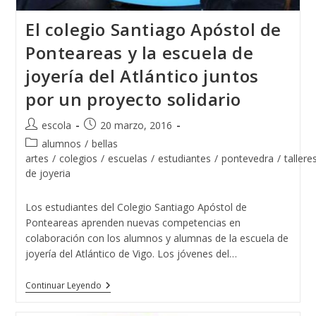
El colegio Santiago Apóstol de
Ponteareas y la escuela de
joyería del Atlántico juntos
por un proyecto solidario
Autor
Publicación
escola
20 marzo, 2016
de
de
Categoría
alumnos
/
bellas
la
la
de
artes
/
colegios
/
escuelas
/
estudiantes
/
pontevedra
/
tallere
entrada:
entrada:
la
de joyeria
entrada:
Los estudiantes del Colegio Santiago Apóstol de
Ponteareas aprenden nuevas competencias en
colaboración con los alumnos y alumnas de la escuela de
joyería del Atlántico de Vigo. Los jóvenes del…
El
Continuar Leyendo
Colegio
Santiago