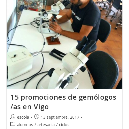
Dominicana
15 promociones de gemólogos
/as en Vigo
Autor
Publicación
escola
13 septiembre, 2017
de
de
Categoría
alumnos
/
artesania
/
ciclos
la
la