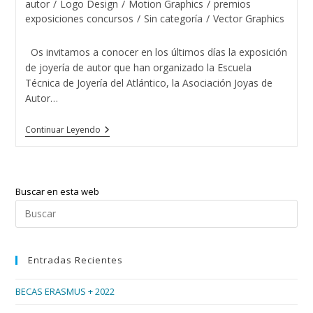
la
autor
/
Logo Design
/
Motion Graphics
/
premios
entrada:
exposiciones concursos
/
Sin categoría
/
Vector Graphics
Os invitamos a conocer en los últimos días la exposición
de joyería de autor que han organizado la Escuela
Técnica de Joyería del Atlántico, la Asociación Joyas de
Autor…
Exposición
Continuar Leyendo
De
Joyas
En
El
Corte
Buscar en esta web
Inglés
De
Pul
Vigo
Esc
par
Entradas Recientes
cer
el
BECAS ERASMUS + 2022
pan
de