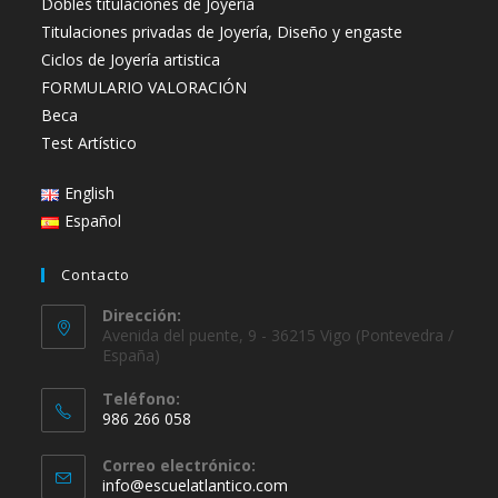
Dobles titulaciones de Joyería
Titulaciones privadas de Joyería, Diseño y engaste
Ciclos de Joyería artistica
FORMULARIO VALORACIÓN
Beca
Test Artístico
English
Español
Contacto
Dirección:
Avenida del puente, 9 - 36215 Vigo (Pontevedra /
España)
Teléfono:
986 266 058
Se
Correo electrónico:
abre
Se
info@escuelatlantico.com
en