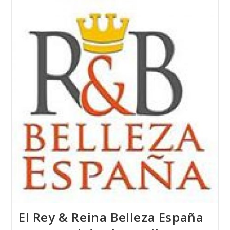
Apóstol
De
Ponteareas
Y
La
Escuela
De
Joyería
Del
Atlántico
Juntos
Por
Un
Proyecto
Solidario
El Rey & Reina Belleza España