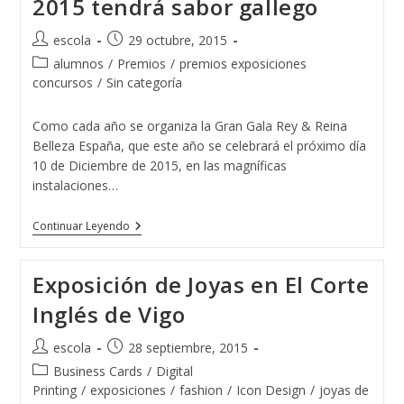
2015 tendrá sabor gallego
Autor
Publicación
escola
29 octubre, 2015
de
de
Categoría
alumnos
/
Premios
/
premios exposiciones
la
la
de
concursos
/
Sin categoría
entrada:
entrada:
la
entrada:
Como cada año se organiza la Gran Gala Rey & Reina
Belleza España, que este año se celebrará el próximo día
10 de Diciembre de 2015, en las magníficas
instalaciones…
El
Continuar Leyendo
Rey
&
Reina
Exposición de Joyas en El Corte
Belleza
España
Inglés de Vigo
2015
Tendrá
Sabor
Autor
Publicación
escola
28 septiembre, 2015
Gallego
de
de
Categoría
Business Cards
/
Digital
la
la
de
Printing
/
exposiciones
/
fashion
/
Icon Design
/
joyas de
entrada:
entrada: