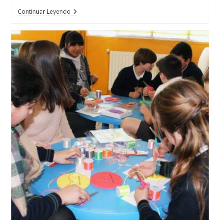
La
Continuar Leyendo
Corona
Reina
Belleza
España
2017
Se
Fabricó
Y
Se
Diseñó
En
Vigo