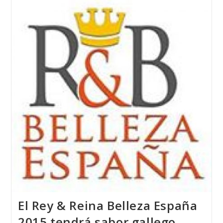
2015
Con
Las
Tres
Diseñadoras
De
Joyas
Del
Atlántico
El Rey & Reina Belleza España
2015 tendrá sabor gallego