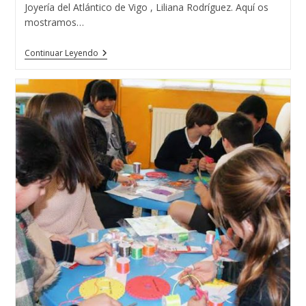
Joyería del Atlántico de Vigo , Liliana Rodríguez. Aquí os
mostramos…
La
Continuar Leyendo
Corona
Reina
Belleza
España
2017
Se
Fabricó
Y
Se
Diseñó
En
Vigo