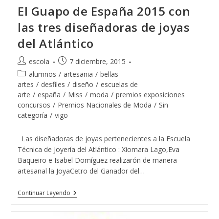
Belleza
El Guapo de España 2015 con
España
Con
las tres diseñadoras de joyas
Joyas
De
del Atlántico
La
Escuela
De
Autor
Publicación
escola
7 diciembre, 2015
Joyería
de
de
Del
Categoría
alumnos
/
artesania
/
bellas
Atlántico
la
la
de
artes
/
desfiles
/
diseño
/
escuelas de
entrada:
entrada:
la
arte
/
españa
/
Miss
/
moda
/
premios exposiciones
entrada:
concursos
/
Premios Nacionales de Moda
/
Sin
categoría
/
vigo
Las diseñadoras de joyas pertenecientes a la Escuela
Técnica de Joyería del Atlántico : Xiomara Lago,Eva
Baqueiro e Isabel Domíguez realizarón de manera
artesanal la JoyaCetro del Ganador del…
El
Continuar Leyendo
Guapo
De
España