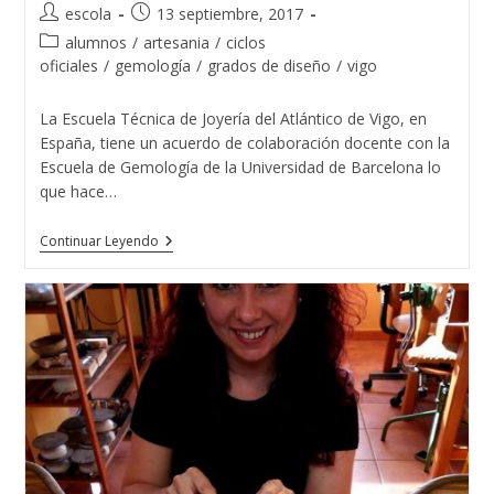
Autor
Publicación
escola
13 septiembre, 2017
de
de
Categoría
alumnos
/
artesania
/
ciclos
la
la
de
oficiales
/
gemología
/
grados de diseño
/
vigo
entrada:
entrada:
la
entrada:
La Escuela Técnica de Joyería del Atlántico de Vigo, en
España, tiene un acuerdo de colaboración docente con la
Escuela de Gemología de la Universidad de Barcelona lo
que hace…
15
Continuar Leyendo
Promociones
De
Gemólogos
/as
En
Vigo