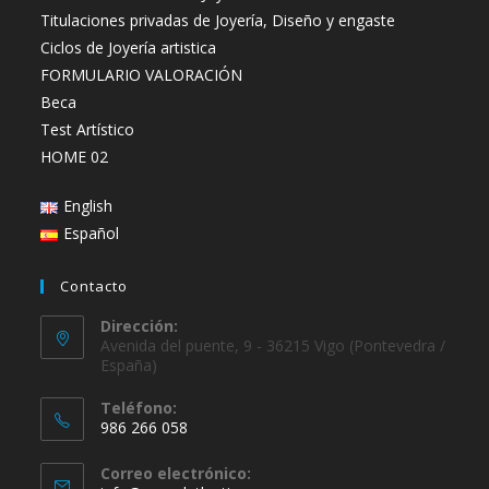
Titulaciones privadas de Joyería, Diseño y engaste
Ciclos de Joyería artistica
FORMULARIO VALORACIÓN
Beca
Test Artístico
HOME 02
English
Español
Contacto
Dirección:
Avenida del puente, 9 - 36215 Vigo (Pontevedra /
España)
Teléfono:
986 266 058
Se
Correo electrónico:
abre