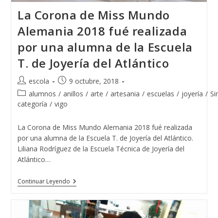
La Corona de Miss Mundo
Alemania 2018 fué realizada
por una alumna de la Escuela
T. de Joyería del Atlántico
Autor
Publicación
escola
9 octubre, 2018
de
de
Categoría
alumnos
/
anillos
/
arte
/
artesania
/
escuelas
/
joyería
/
Si
la
la
de
categoría
/
vigo
entrada:
entrada:
la
entrada:
La Corona de Miss Mundo Alemania 2018 fué realizada
por una alumna de la Escuela T. de Joyería del Atlántico.
Liliana Rodríguez de la Escuela Técnica de Joyería del
Atlántico…
La
Continuar Leyendo
Corona
De
Miss
Mundo