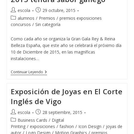
Autor
Publicación
escola
29 octubre, 2015
de
de
Categoría
alumnos
/
Premios
/
premios exposiciones
la
la
de
concursos
/
Sin categoría
entrada:
entrada:
la
entrada:
Como cada año se organiza la Gran Gala Rey & Reina
Belleza España, que este año se celebrará el próximo día
10 de Diciembre de 2015, en las magníficas
instalaciones…
El
Continuar Leyendo
Rey
&
Reina
Exposición de Joyas en El Corte
Belleza
España
Inglés de Vigo
2015
Tendrá
Sabor
Autor
Publicación
escola
28 septiembre, 2015
Gallego
de
de
Categoría
Business Cards
/
Digital
la
la
de
Printing
/
exposiciones
/
fashion
/
Icon Design
/
joyas de
entrada:
entrada:
la
autor
/
Logo Design
/
Motion Graphics
/
premios