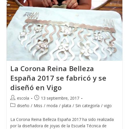
La Corona Reina Belleza
España 2017 se fabricó y se
diseñó en Vigo
Autor
Publicación
escola
13 septiembre, 2017
de
de
Categoría
diseño
/
Miss
/
moda
/
plata
/
Sin categoría
/
vigo
la
la
de
entrada:
entrada:
la
La Corona Reina Belleza España 2017 ha sido realizada
entrada:
por la diseñadora de joyas de la Escuela Técnica de