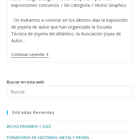
entrada:
exposiciones concursos
/
Sin categoría
/
Vector Graphics
Os invitamos a conocer en los últimos días la exposición
de joyería de autor que han organizado la Escuela
Técnica de Joyería del Atlántico, la Asociación Joyas de
Autor…
Exposición
Continuar Leyendo
De
Joyas
En
El
Corte
Buscar en esta web
Inglés
De
Pul
Vigo
Esc
par
Entradas Recientes
cer
el
BECAS ERASMUS + 2022
pan
de
FORJADORAS DE HISTORIAS, METAL Y PIEDRA