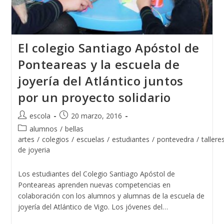
El colegio Santiago Apóstol de
Ponteareas y la escuela de
joyería del Atlántico juntos
por un proyecto solidario
Autor
Publicación
escola
20 marzo, 2016
de
de
Categoría
alumnos
/
bellas
la
la
de
artes
/
colegios
/
escuelas
/
estudiantes
/
pontevedra
/
tallere
entrada:
entrada:
la
de joyeria
entrada:
Los estudiantes del Colegio Santiago Apóstol de
Ponteareas aprenden nuevas competencias en
colaboración con los alumnos y alumnas de la escuela de
joyería del Atlántico de Vigo. Los jóvenes del…