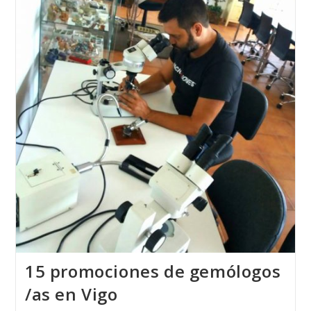
Alemania
2018
Fué
Realizada
Por
Una
Alumna
De
La
Escuela
T.
De
Joyería
Del
Atlántico
15 promociones de gemólogos
/as en Vigo