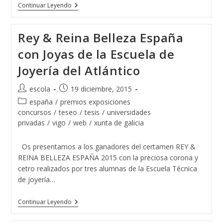
El
Continuar Leyendo
Colegio
Santiago
Apóstol
Rey & Reina Belleza España
De
Ponteareas
con Joyas de la Escuela de
Y
La
Joyería del Atlántico
Escuela
De
Joyería
Autor
Publicación
escola
19 diciembre, 2015
Del
de
de
Atlántico
Categoría
españa
/
premios exposiciones
Juntos
la
la
de
concursos
/
teseo
/
tesis
/
universidades
Por
entrada:
entrada:
la
privadas
/
vigo
/
web
/
xunta de galicia
Un
entrada:
Proyecto
Solidario
Os presentamos a los ganadores del certamen REY &
REINA BELLEZA ESPAÑA 2015 con la preciosa corona y
cetro realizados por tres alumnas de la Escuela Técnica
de joyería…
Rey
Continuar Leyendo
&
Reina