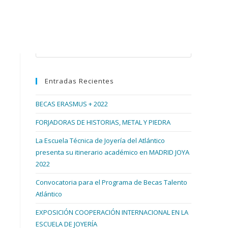
Buscar en esta web
Pulsa
Escape
para
Entradas Recientes
cerrar
el
BECAS ERASMUS + 2022
panel
de
FORJADORAS DE HISTORIAS, METAL Y PIEDRA
búsqueda.
La Escuela Técnica de Joyería del Atlántico
presenta su itinerario académico en MADRID JOYA
2022
Convocatoria para el Programa de Becas Talento
Atlántico
EXPOSICIÓN COOPERACIÓN INTERNACIONAL EN LA
ESCUELA DE JOYERÍA