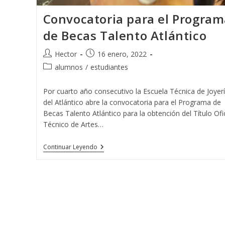
Convocatoria para el Program
de Becas Talento Atlántico
Autor
Publicación
Hector
16 enero, 2022
de
de
Categoría
alumnos
/
estudiantes
la
la
de
entrada:
entrada:
la
Por cuarto año consecutivo la Escuela Técnica de Joyer
entrada:
del Atlántico abre la convocatoria para el Programa de
Becas Talento Atlántico para la obtención del Título Ofic
Técnico de Artes…
Convocatoria
Continuar Leyendo
Para
El
Programa
De
Becas
Talento
Atlántico