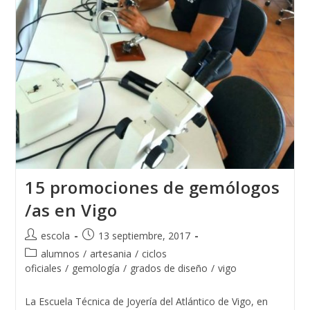
15 promociones de gemólogos
/as en Vigo
Autor
Publicación
escola
13 septiembre, 2017
de
de
Categoría
alumnos
/
artesania
/
ciclos
la
la
de
oficiales
/
gemología
/
grados de diseño
/
vigo
entrada:
entrada:
la
entrada:
La Escuela Técnica de Joyería del Atlántico de Vigo, en