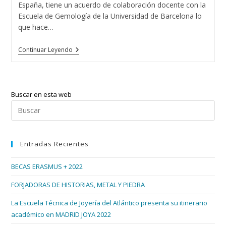
España, tiene un acuerdo de colaboración docente con la
Escuela de Gemología de la Universidad de Barcelona lo
que hace…
15
Continuar Leyendo
Promociones
De
Gemólogos
/as
En
Buscar en esta web
Vigo
Pul
Esc
par
Entradas Recientes
cer
el
BECAS ERASMUS + 2022
pan
de
FORJADORAS DE HISTORIAS, METAL Y PIEDRA
bús
La Escuela Técnica de Joyería del Atlántico presenta su itinerario
académico en MADRID JOYA 2022