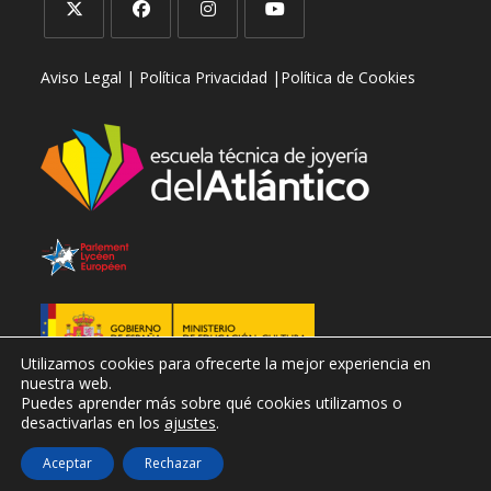
Se
Se
Se
Se
Aviso Legal |
Política Privacidad |
Política de Cookies
abre
abre
abre
abre
en
en
en
en
una
una
una
una
nueva
nueva
nueva
nueva
pestaña
pestaña
pestaña
pestaña
Utilizamos cookies para ofrecerte la mejor experiencia en
nuestra web.
Puedes aprender más sobre qué cookies utilizamos o
desactivarlas en los
ajustes
.
Aceptar
Rechazar
Copyright © 2026 Todos los derechos reservados