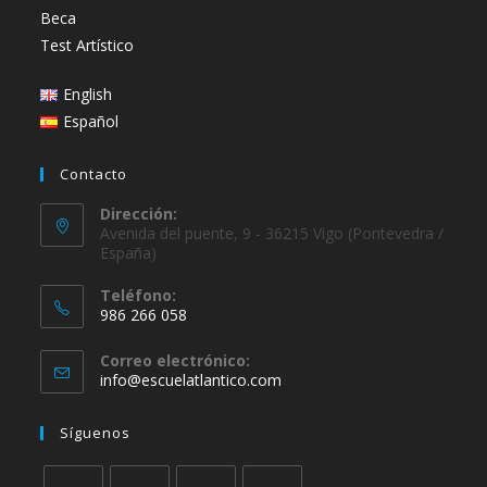
Beca
Test Artístico
English
Español
Contacto
Dirección:
Avenida del puente, 9 - 36215 Vigo (Pontevedra /
España)
Teléfono:
986 266 058
Se
Correo electrónico:
abre
Se
info@escuelatlantico.com
en
abre
en
tu
Síguenos
tu
aplicación
aplicación