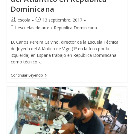
Dominicana
Autor
Publicación
escola
13 septiembre, 2017
de
de
Categoría
escuelas de arte
/
Republica Dominicana
la
la
de
entrada:
entrada:
la
D. Carlos Pereira Calviño, director de la Escuela Técnica
entrada:
de Joyería del Atlántico de Vigo,(1º en la foto por la
izquierda) en España trabajó en República Dominicana
como técnico -…
La
Continuar Leyendo
Escuela
Técnica
De
Joyería
Del
Atlántico
En
República
Dominicana