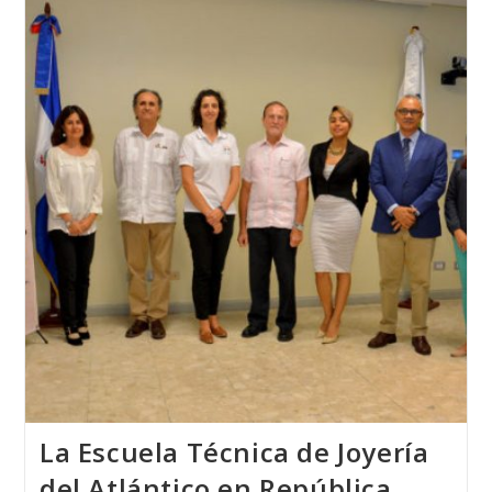
Escuela
Técnica
De
Joyería
Del
Atlántico
Con
MISS
MUNDO
ALEMANIA
2018
La Escuela Técnica de Joyería
del Atlántico en República