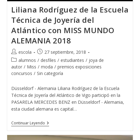
Liliana Rodríguez de la Escuela
Técnica de Joyería del
Atlántico con MISS MUNDO
ALEMANIA 2018
Autor
Publicación
escola
27 septiembre, 2018
de
de
Categoría
alumnos
/
desfiles
/
estudiantes
/
joya de
la
la
de
autor
/
Miss
/
moda
/
premios exposiciones
entrada:
entrada:
la
concursos
/
Sin categoría
entrada:
Düsseldorf - Alemania Liliana Rodríguez de la Escuela
Técnica de Joyería del Atlántico de Vigo participó en la
PASARELA MERCEDES BENZ en Düsseldorf - Alemania,
esta ciudad alemana es capital…
Liliana
Continuar Leyendo
Rodríguez
De
La