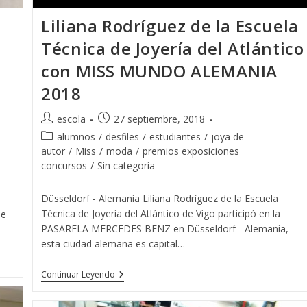
Liliana Rodríguez de la Escuela
Técnica de Joyería del Atlántico
con MISS MUNDO ALEMANIA
2018
Autor
Publicación
escola
27 septiembre, 2018
de
de
Categoría
alumnos
/
desfiles
/
estudiantes
/
joya de
la
la
de
autor
/
Miss
/
moda
/
premios exposiciones
entrada:
entrada:
la
concursos
/
Sin categoría
entrada:
Düsseldorf - Alemania Liliana Rodríguez de la Escuela
Técnica de Joyería del Atlántico de Vigo participó en la
de
PASARELA MERCEDES BENZ en Düsseldorf - Alemania,
esta ciudad alemana es capital…
Liliana
Continuar Leyendo
Rodríguez
De