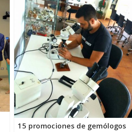
La
Escuela
Técnica
De
Joyería
Del
Atlántico
Con
MISS
MUNDO
ALEMANIA
2018
15 promociones de gemólogos