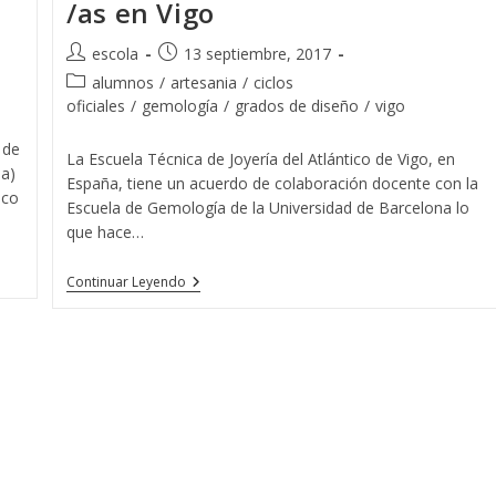
/as en Vigo
Autor
Publicación
escola
13 septiembre, 2017
de
de
Categoría
alumnos
/
artesania
/
ciclos
la
la
de
oficiales
/
gemología
/
grados de diseño
/
vigo
entrada:
entrada:
la
 de
entrada:
La Escuela Técnica de Joyería del Atlántico de Vigo, en
da)
España, tiene un acuerdo de colaboración docente con la
ico
Escuela de Gemología de la Universidad de Barcelona lo
que hace…
15
Continuar Leyendo
Promociones
De
Gemólogos
/as
En
Vigo