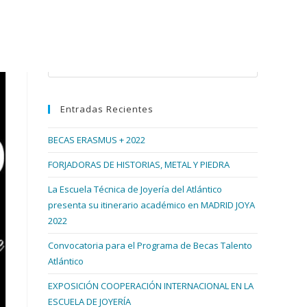
Buscar en esta web
Pulsa
Escape
para
Entradas Recientes
cerrar
el
BECAS ERASMUS + 2022
panel
de
FORJADORAS DE HISTORIAS, METAL Y PIEDRA
búsqueda.
La Escuela Técnica de Joyería del Atlántico
presenta su itinerario académico en MADRID JOYA
2022
Convocatoria para el Programa de Becas Talento
Atlántico
EXPOSICIÓN COOPERACIÓN INTERNACIONAL EN LA
ESCUELA DE JOYERÍA