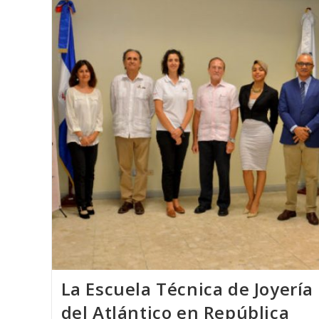
Del
Atlántico
Recibe
El
Premio
Nacional
De
Moda
PRENAMO
2018
La Escuela Técnica de Joyería
del Atlántico en República