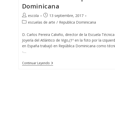
Dominicana
Autor
Publicación
escola
13 septiembre, 2017
de
de
Categoría
escuelas de arte
/
Republica Dominicana
la
la
de
entrada:
entrada:
la
D. Carlos Pereira Calviño, director de la Escuela Técnica
entrada:
Joyería del Atlántico de Vigo,(1º en la foto por la izquier
en España trabajó en República Dominicana como técn
-…
La
Continuar Leyendo
Escuela
Técnica
De
Joyería
Del
Atlántico
En
República
Dominicana