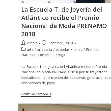
La Escuela T. de Joyería del
Atlántico recibe el Premio
Nacional de Moda PRENAMO
2018
Autor
Publicación
escola
9 octubre, 2018
de
de
Categoría
arte
/
artesania
/
escuelas
/
ferias
/
Premios
la
la
de
Nacionales de Moda
/
vigo
entrada:
entrada:
la
entrada:
La Escuela T. de Joyería del Atlántico recibe el Premio
Nacional de Moda PRENAMO 2018 por su trayectoria
educativa en la formación de las nuevas generaciones 
diseñadores de joyas.…
La
Continuar Leyendo
Escuela
T.
De
Joyería