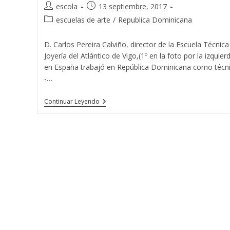
Autor
Publicación
escola
13 septiembre, 2017
de
de
Categoría
escuelas de arte
/
Republica Dominicana
la
la
de
entrada:
entrada:
la
D. Carlos Pereira Calviño, director de la Escuela Técnica
entrada:
Joyería del Atlántico de Vigo,(1º en la foto por la izquier
en España trabajó en República Dominicana como técn
-…
La
Continuar Leyendo
Escuela
Técnica
De
Joyería
Del
Atlántico
En
República
Dominicana