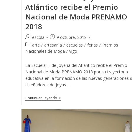
Atlántico recibe el Premio
Nacional de Moda PRENAMO
2018
Autor
Publicación
escola
9 octubre, 2018
de
de
Categoría
arte
/
artesania
/
escuelas
/
ferias
/
Premios
la
la
de
Nacionales de Moda
/
vigo
entrada:
entrada:
la
entrada:
La Escuela T. de Joyería del Atlántico recibe el Premio
Nacional de Moda PRENAMO 2018 por su trayectoria
educativa en la formación de las nuevas generaciones 
diseñadores de joyas.…
La
Continuar Leyendo
Escuela
T.
De
Joyería
Del
Atlántico
Recibe