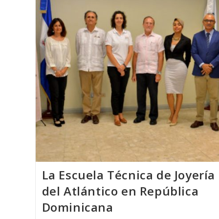
El
Premio
Nacional
De
Moda
PRENAMO
2018
La Escuela Técnica de Joyería
del Atlántico en República
Dominicana