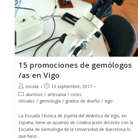
15 promociones de gemólogos
/as en Vigo
Autor
Publicación
escola
13 septiembre, 2017
de
de
Categoría
alumnos
/
artesania
/
ciclos
la
la
de
oficiales
/
gemología
/
grados de diseño
/
vigo
entrada:
entrada:
la
entrada:
La Escuela Técnica de Joyería del Atlántico de Vigo, en
España, tiene un acuerdo de colaboración docente con la
Escuela de Gemología de la Universidad de Barcelona lo
que hace…