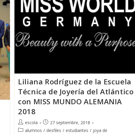
La
Escuela
T.
De
Joyería
Del
Atlántico
Liliana Rodríguez de la Escuela
Técnica de Joyería del Atlántico
con MISS MUNDO ALEMANIA
2018
Autor
Publicación
escola
27 septiembre, 2018
de
de
Categoría
alumnos
/
desfiles
/
estudiantes
/
joya de
la
la