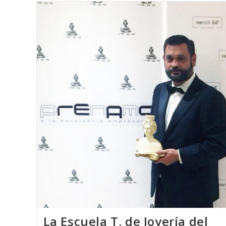
De
Joyería
Artística
Acceden
A
Las
BECAS
ERASMUS
+
Realizando
En
Casi
Todos
Los
Países
De
Europa
Prácticas
Profesionales
La Escuela T. de Joyería del