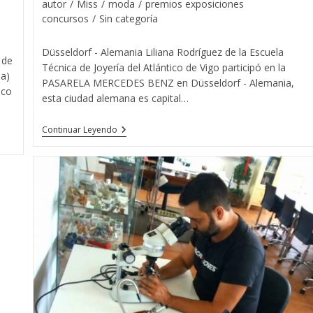
de
autor
/
Miss
/
moda
/
premios exposiciones
entrada:
entrada:
la
concursos
/
Sin categoría
entrada:
Düsseldorf - Alemania Liliana Rodríguez de la Escuela
 de
Técnica de Joyería del Atlántico de Vigo participó en la
da)
PASARELA MERCEDES BENZ en Düsseldorf - Alemania,
ico
esta ciudad alemana es capital…
Liliana
Continuar Leyendo
Rodríguez
De
La
Escuela
Técnica
De
Joyería
Del
Atlántico
Con
MISS
MUNDO
ALEMANIA
2018