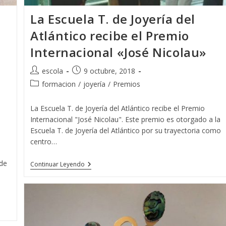
La Escuela T. de Joyería del
Atlántico recibe el Premio
Internacional «José Nicolau»
Autor
Publicación
escola
9 octubre, 2018
de
de
Categoría
formacion
/
joyería
/
Premios
la
la
de
entrada:
entrada:
la
La Escuela T. de Joyería del Atlántico recibe el Premio
entrada:
Internacional "José Nicolau". Este premio es otorgado a la
Escuela T. de Joyería del Atlántico por su trayectoria como
centro…
de
La
Continuar Leyendo
Escuela
T.
De
Joyería
Del
Atlántico
Recibe