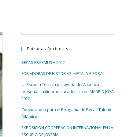
Buscar en esta web
Pulsa
Escape
para
Entradas Recientes
cerrar
el
BECAS ERASMUS + 2022
panel
de
FORJADORAS DE HISTORIAS, METAL Y PIEDRA
búsqueda.
La Escuela Técnica de Joyería del Atlántico
presenta su itinerario académico en MADRID JOYA
2022
Convocatoria para el Programa de Becas Talento
Atlántico
EXPOSICIÓN COOPERACIÓN INTERNACIONAL EN LA
ESCUELA DE JOYERÍA