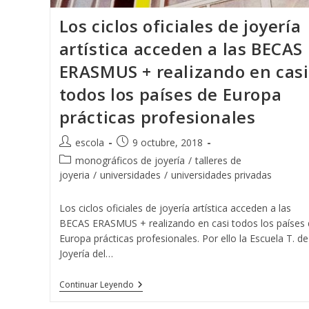
Los ciclos oficiales de joyería
artística acceden a las BECAS
ERASMUS + realizando en casi
todos los países de Europa
prácticas profesionales
Autor
Publicación
escola
9 octubre, 2018
de
de
Categoría
monográficos de joyería
/
talleres de
la
la
de
joyeria
/
universidades
/
universidades privadas
entrada:
entrada:
la
entrada:
Los ciclos oficiales de joyería artística acceden a las
BECAS ERASMUS + realizando en casi todos los países 
Europa prácticas profesionales. Por ello la Escuela T. de
Joyería del…
Los
Continuar Leyendo
Ciclos
Oficiales