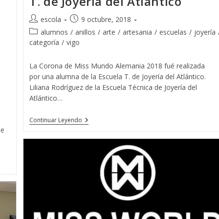
T. de Joyería del Atlántico
Autor
Publicación
escola
9 octubre, 2018
de
de
Categoría
alumnos
/
anillos
/
arte
/
artesania
/
escuelas
/
joyería
la
la
de
categoría
/
vigo
entrada:
entrada:
la
entrada:
La Corona de Miss Mundo Alemania 2018 fué realizada
por una alumna de la Escuela T. de Joyería del Atlántico.
Liliana Rodríguez de la Escuela Técnica de Joyería del
Atlántico…
La
Continuar Leyendo
Corona
de
De
Miss
Mundo
Alemania
2018
Fué
Realizada
Por
Una
Alumna
De