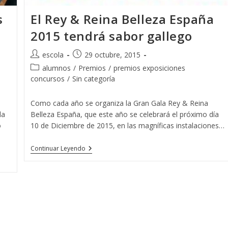
s
El Rey & Reina Belleza España
2015 tendrá sabor gallego
Autor
Publicación
escola
29 octubre, 2015
de
de
Categoría
alumnos
/
Premios
/
premios exposiciones
la
la
de
concursos
/
Sin categoría
entrada:
entrada:
la
entrada:
Como cada año se organiza la Gran Gala Rey & Reina
la
Belleza España, que este año se celebrará el próximo día
o
10 de Diciembre de 2015, en las magníficas instalaciones…
El
Continuar Leyendo
Rey
&
Reina
Belleza
España
2015
Tendrá
Sabor
Gallego