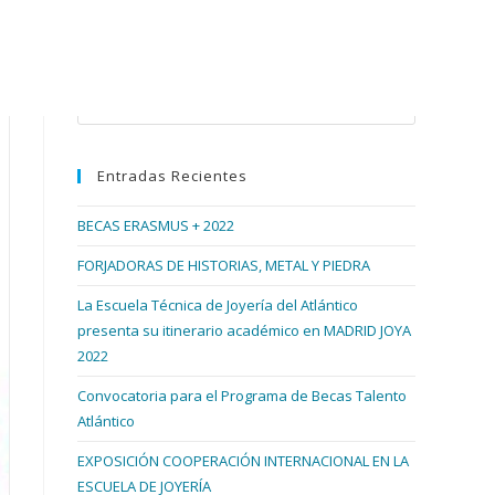
Buscar en esta web
Pulsa
Escape
para
Entradas Recientes
cerrar
el
BECAS ERASMUS + 2022
panel
de
FORJADORAS DE HISTORIAS, METAL Y PIEDRA
búsqueda.
La Escuela Técnica de Joyería del Atlántico
presenta su itinerario académico en MADRID JOYA
2022
Convocatoria para el Programa de Becas Talento
Atlántico
EXPOSICIÓN COOPERACIÓN INTERNACIONAL EN LA
ESCUELA DE JOYERÍA