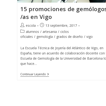
15 promociones de gemólogo
/as en Vigo
Autor
Publicación
escola
13 septiembre, 2017
de
de
Categoría
alumnos
/
artesania
/
ciclos
la
la
de
oficiales
/
gemología
/
grados de diseño
/
vigo
entrada:
entrada:
la
entrada:
La Escuela Técnica de Joyería del Atlántico de Vigo, en
España, tiene un acuerdo de colaboración docente con 
Escuela de Gemología de la Universidad de Barcelona l
que hace…
15
Continuar Leyendo
Promociones
De
Gemólogos
/as
En
Vigo