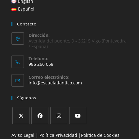
English
Español
Contacto
Dirección:
Avenida del puente, 9 - 36215 Vigo (Pontevedra
/ España)
Teléfono:
986 266 058
Se
Correo electrónico:
abre
Se
info@escuelatlantico.com
en
abre
en
tu
Síguenos
tu
aplicación
aplicación
Se
Se
Se
Se
Aviso Legal |
Política Privacidad |
Política de Cookies
abre
abre
abre
abre