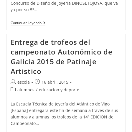
Concurso de Diseño de Joyería DINOSETOJOYA, que va
ya por su 5º…
CONCURSO
Continuar Leyendo
DINOSETOJOYA
Entrega de trofeos del
campeonato Autonómico de
Galicia 2015 de Patinaje
Artistico
Autor
Publicación
escola
16 abril, 2015
de
de
Categoría
alumnos
/
educacion y deporte
la
la
de
entrada:
entrada:
la
La Escuela Técnica de Joyería del Atlántico de Vigo
entrada:
[España] entregará este fin de semana a través de sus
alumnos y alumnas los trofeos de la 14ª EDICION del
Campeonato…