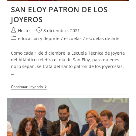
SAN ELOY PATRON DE LOS
JOYEROS
Autor
Publicación
Hector
8 diciembre, 2021
de
de
Categoría
educacion y deporte
/
escuelas
/
escuelas de arte
la
la
de
entrada:
entrada:
la
Como cada 1 de diciembre la Escuela Técnica de Joyería
entrada:
del Atlántico celebra el día de San Eloy, para quienes
no lo sepan, se trata del santo patrón de los joyeros/as.
…
SAN
Continuar Leyendo
ELOY
PATRON
DE
LOS
JOYEROS