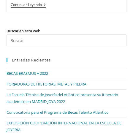
Entrega
Continuar Leyendo
De
Trofeos
Del
Campeonato
Autonómico
Buscar en esta web
De
Galicia
Pul
2015
Es
De
Patinaje
par
Artistico
Entradas Recientes
cer
el
BECAS ERASMUS + 2022
pan
de
FORJADORAS DE HISTORIAS, METAL Y PIEDRA
bú
La Escuela Técnica de Joyería del Atlántico presenta su itinerario
académico en MADRID JOYA 2022
Convocatoria para el Programa de Becas Talento Atlántico
EXPOSICIÓN COOPERACIÓN INTERNACIONAL EN LA ESCUELA DE
JOYERÍA