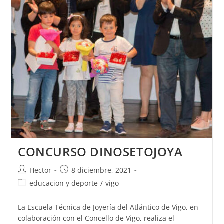
CONCURSO DINOSETOJOYA
Autor
Publicación
Hector
8 diciembre, 2021
de
de
Categoría
educacion y deporte
/
vigo
la
la
de
entrada:
entrada:
la
La Escuela Técnica de Joyería del Atlántico de Vigo, en
entrada:
colaboración con el Concello de Vigo, realiza el