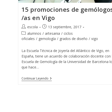
15 promociones de gemólogo
/as en Vigo
Autor
Publicación
escola
13 septiembre, 2017
de
de
Categoría
alumnos
/
artesania
/
ciclos
la
la
de
oficiales
/
gemología
/
grados de diseño
/
vigo
entrada:
entrada:
la
entrada:
La Escuela Técnica de Joyería del Atlántico de Vigo, en
España, tiene un acuerdo de colaboración docente con 
Escuela de Gemología de la Universidad de Barcelona l
que hace…
15
Continuar Leyendo
Promociones
De
Gemólogos
/as
En
Vigo