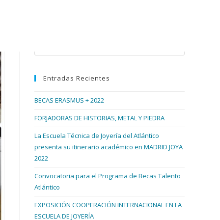
Buscar en esta web
Pulsa
Escape
para
Entradas Recientes
cerrar
el
BECAS ERASMUS + 2022
panel
de
FORJADORAS DE HISTORIAS, METAL Y PIEDRA
búsqueda.
La Escuela Técnica de Joyería del Atlántico
presenta su itinerario académico en MADRID JOYA
2022
Convocatoria para el Programa de Becas Talento
Atlántico
EXPOSICIÓN COOPERACIÓN INTERNACIONAL EN LA
ESCUELA DE JOYERÍA