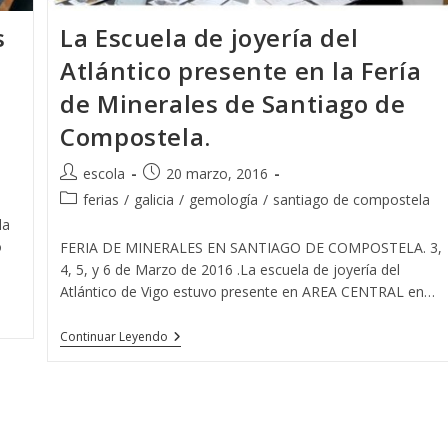
s
La Escuela de joyería del
Atlántico presente en la Fería
de Minerales de Santiago de
Compostela.
Autor
Publicación
escola
20 marzo, 2016
de
de
Categoría
ferias
/
galicia
/
gemología
/
santiago de compostela
la
la
de
la
entrada:
entrada:
la
o
FERIA DE MINERALES EN SANTIAGO DE COMPOSTELA. 3,
entrada:
4, 5, y 6 de Marzo de 2016 .La escuela de joyería del
Atlántico de Vigo estuvo presente en AREA CENTRAL en…
La
Continuar Leyendo
Escuela
De
Joyería
Del
Atlántico
Presente