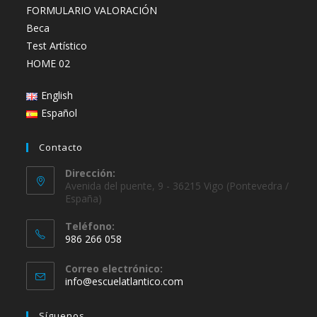
FORMULARIO VALORACIÓN
Beca
Test Artístico
HOME 02
English
Español
Contacto
Dirección:
Avenida del puente, 9 - 36215 Vigo (Pontevedra /
España)
Teléfono:
986 266 058
Se
Correo electrónico:
abre
Se
info@escuelatlantico.com
en
abre
en
tu
Síguenos