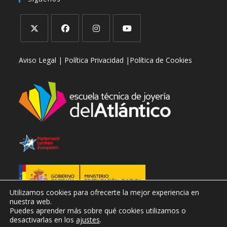
tu
aplicación
aplicación
Se
Se
Se
Se
Aviso Legal |
Política Privacidad |
Política de Cookies
abre
abre
abre
abre
en
en
en
en
una
una
una
una
nueva
nueva
nueva
nueva
pestaña
pestaña
pestaña
pestaña
Utilizamos cookies para ofrecerte la mejor experiencia en
nuestra web.
Puedes aprender más sobre qué cookies utilizamos o
desactivarlas en los
ajustes
.