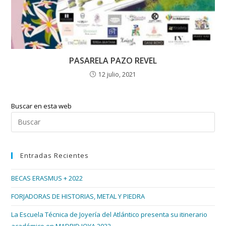
PASARELA PAZO REVEL
12 julio, 2021
Buscar en esta web
Pul
Esc
par
Entradas Recientes
cer
el
BECAS ERASMUS + 2022
pan
de
FORJADORAS DE HISTORIAS, METAL Y PIEDRA
bús
La Escuela Técnica de Joyería del Atlántico presenta su itinerario
académico en MADRID JOYA 2022