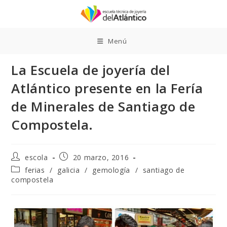
Ir
al
contenido
Menú
La Escuela de joyería del
Atlántico presente en la Fería
de Minerales de Santiago de
Compostela.
Autor
Publicación
escola
20 marzo, 2016
de
de
Categoría
ferias
/
galicia
/
gemología
/
santiago de
la
la
de
compostela
entrada:
entrada:
la
entrada: