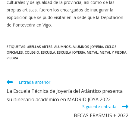
culturales y de igualdad de la provincia, así como de las
propias artistas, fueron los encargados de inaugurar la
exposición que se pudo visitar en la sede que la Deputación
de Pontevedra en Vigo.
ETIQUETAS
:
#BELLAS ARTES
,
ALUMNOS
,
ALUMNOS JOYERIA
,
CICLOS
OFICIALES
,
COLEGIO
,
ESCUELA
,
ESCUELA JOYERIA
,
METAL
,
METAL Y PIEDRA
,
PIEDRA
Leer
Entrada anterior
más
La Escuela Técnica de Joyería del Atlántico presenta
artículos
su itinerario académico en MADRID JOYA 2022
Siguiente entrada
BECAS ERASMUS + 2022