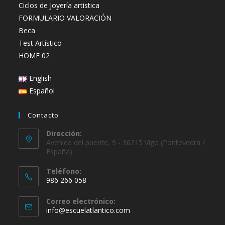
Ciclos de Joyería artistica
FORMULARIO VALORACIÓN
Beca
Test Artístico
HOME 02
English
Español
Contacto
Dirección:
Avenida del puente, 9 - 36215 Vigo (Pontevedra /
España)
Teléfono:
986 266 058
Se
Correo electrónico:
abre
Se
info@escuelatlantico.com
en
abre