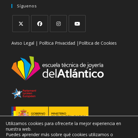
en
tu
Síguenos
tu
aplicación
aplicación
Se
Se
Se
Se
Aviso Legal |
Política Privacidad |
Política de Cookies
abre
abre
abre
abre
en
en
en
en
una
una
una
una
nueva
nueva
nueva
nueva
pestaña
pestaña
pestaña
pestaña
Utilizamos cookies para ofrecerte la mejor experiencia en
nuestra web.
Puedes aprender más sobre qué cookies utilizamos o