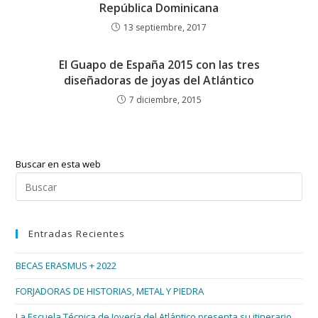
República Dominicana
13 septiembre, 2017
El Guapo de España 2015 con las tres
diseñadoras de joyas del Atlántico
7 diciembre, 2015
Buscar en esta web
Pul
Esc
par
Entradas Recientes
cer
el
BECAS ERASMUS + 2022
pan
de
FORJADORAS DE HISTORIAS, METAL Y PIEDRA
bús
La Escuela Técnica de Joyería del Atlántico presenta su itinerario