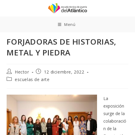
Ir
al
contenido
Menú
FORJADORAS DE HISTORIAS,
METAL Y PIEDRA
Autor
Publicación
Hector
12 diciembre, 2022
de
de
Categoría
escuelas de arte
la
la
de
entrada:
entrada:
la
entrada:
La
exposición
surge de la
colaboració
n de la