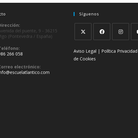
cto
Síguenos
Dirección:
Avenida del puente, 9 - 36215
Vigo (Pontevedra / España)
Teléfono:
Aviso Legal |
Política Privacidad
986 266 058
de Cookies
Correo electrónico:
info@escuelatlantico.com