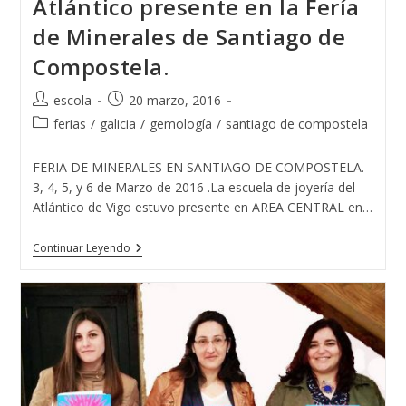
Atlántico presente en la Fería
de Minerales de Santiago de
Compostela.
Autor
Publicación
escola
20 marzo, 2016
de
de
Categoría
ferias
/
galicia
/
gemología
/
santiago de compostela
la
la
de
entrada:
entrada:
la
FERIA DE MINERALES EN SANTIAGO DE COMPOSTELA.
entrada:
3, 4, 5, y 6 de Marzo de 2016 .La escuela de joyería del
Atlántico de Vigo estuvo presente en AREA CENTRAL en…
La
Continuar Leyendo
Escuela
De
Joyería
Del
Atlántico
Presente
En
La
Fería
De