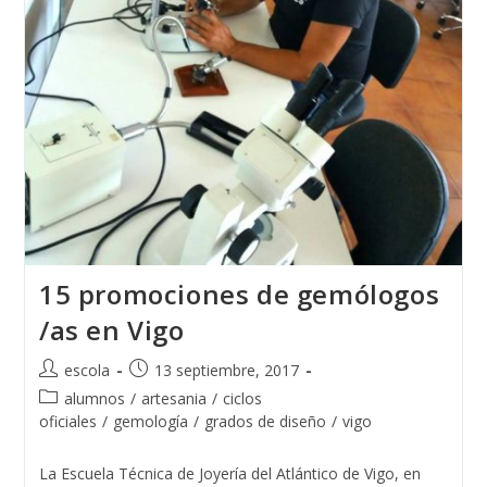
15 promociones de gemólogos
/as en Vigo
Autor
Publicación
escola
13 septiembre, 2017
de
de
Categoría
alumnos
/
artesania
/
ciclos
la
la
de
oficiales
/
gemología
/
grados de diseño
/
vigo
entrada:
entrada:
la
entrada:
La Escuela Técnica de Joyería del Atlántico de Vigo, en