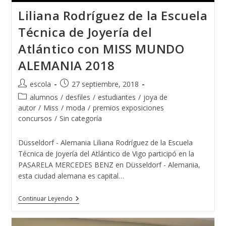
Liliana Rodríguez de la Escuela
Técnica de Joyería del
Atlántico con MISS MUNDO
ALEMANIA 2018
Autor
Publicación
escola
27 septiembre, 2018
de
de
Categoría
alumnos
/
desfiles
/
estudiantes
/
joya de
la
la
de
autor
/
Miss
/
moda
/
premios exposiciones
entrada:
entrada:
la
concursos
/
Sin categoría
entrada:
Düsseldorf - Alemania Liliana Rodríguez de la Escuela
Técnica de Joyería del Atlántico de Vigo participó en la
PASARELA MERCEDES BENZ en Düsseldorf - Alemania,
esta ciudad alemana es capital…
Liliana
Continuar Leyendo
Rodríguez
De
La