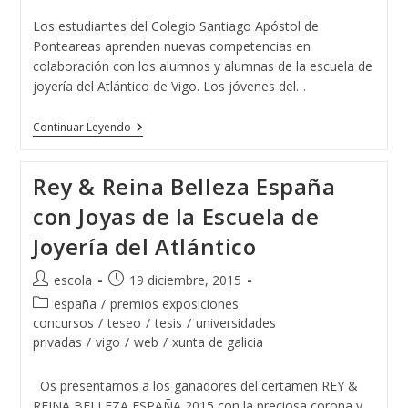
entrada:
Los estudiantes del Colegio Santiago Apóstol de
Ponteareas aprenden nuevas competencias en
colaboración con los alumnos y alumnas de la escuela de
joyería del Atlántico de Vigo. Los jóvenes del…
El
Continuar Leyendo
Colegio
Santiago
Apóstol
Rey & Reina Belleza España
De
Ponteareas
con Joyas de la Escuela de
Y
La
Joyería del Atlántico
Escuela
De
Joyería
Autor
Publicación
escola
19 diciembre, 2015
Del
de
de
Atlántico
Categoría
españa
/
premios exposiciones
Juntos
la
la
de
concursos
/
teseo
/
tesis
/
universidades
Por
entrada:
entrada:
la
privadas
/
vigo
/
web
/
xunta de galicia
Un
entrada:
Proyecto
Solidario
Os presentamos a los ganadores del certamen REY &
REINA BELLEZA ESPAÑA 2015 con la preciosa corona y