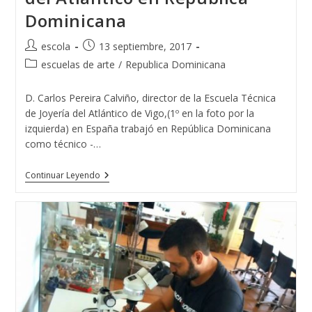
Dominicana
Autor
Publicación
escola
13 septiembre, 2017
de
de
Categoría
escuelas de arte
/
Republica Dominicana
la
la
de
entrada:
entrada:
la
D. Carlos Pereira Calviño, director de la Escuela Técnica
entrada:
de Joyería del Atlántico de Vigo,(1º en la foto por la
izquierda) en España trabajó en República Dominicana
como técnico -…
La
Continuar Leyendo
Escuela
Técnica
De
Joyería
Del
Atlántico
En
República
Dominicana