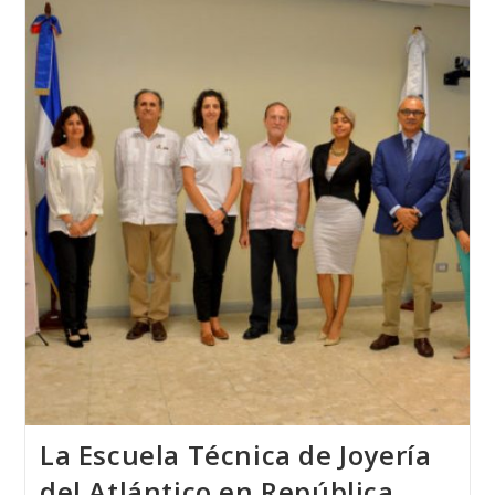
Escuela
Técnica
De
Joyería
Del
Atlántico
Con
MISS
MUNDO
ALEMANIA
2018
La Escuela Técnica de Joyería
del Atlántico en República