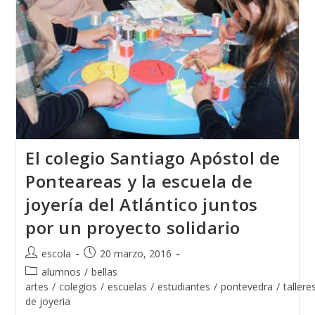
El colegio Santiago Apóstol de
Ponteareas y la escuela de
joyería del Atlántico juntos
por un proyecto solidario
Autor
Publicación
escola
20 marzo, 2016
de
de
Categoría
alumnos
/
bellas
la
la
de
artes
/
colegios
/
escuelas
/
estudiantes
/
pontevedra
/
tallere
entrada:
entrada:
la
de joyeria