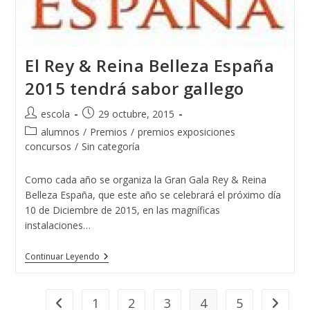
El Rey & Reina Belleza España
2015 tendrá sabor gallego
Autor
Publicación
escola
29 octubre, 2015
de
de
Categoría
alumnos
/
Premios
/
premios exposiciones
la
la
de
concursos
/
Sin categoría
entrada:
entrada:
la
entrada:
Como cada año se organiza la Gran Gala Rey & Reina
Belleza España, que este año se celebrará el próximo día
10 de Diciembre de 2015, en las magníficas
instalaciones…
El
Continuar Leyendo
Rey
&
Reina
Belleza
1
2
3
4
5
Ir a la página anterior
Ir a la p