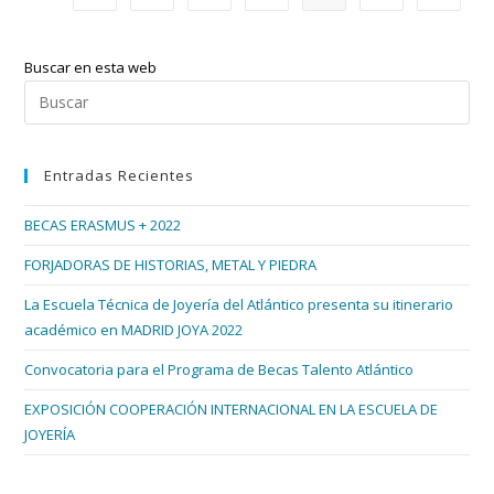
España
2015
Tendrá
Sabor
Buscar en esta web
Gallego
Pul
Esc
par
Entradas Recientes
cer
el
BECAS ERASMUS + 2022
pan
de
FORJADORAS DE HISTORIAS, METAL Y PIEDRA
bús
La Escuela Técnica de Joyería del Atlántico presenta su itinerario
académico en MADRID JOYA 2022
Convocatoria para el Programa de Becas Talento Atlántico
EXPOSICIÓN COOPERACIÓN INTERNACIONAL EN LA ESCUELA DE
JOYERÍA