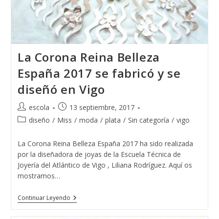
La Corona Reina Belleza
España 2017 se fabricó y se
diseñó en Vigo
Autor
Publicación
escola
13 septiembre, 2017
de
de
Categoría
diseño
/
Miss
/
moda
/
plata
/
Sin categoría
/
vigo
la
la
de
entrada:
entrada:
la
La Corona Reina Belleza España 2017 ha sido realizada
entrada:
por la diseñadora de joyas de la Escuela Técnica de
Joyería del Atlántico de Vigo , Liliana Rodríguez. Aquí os
mostramos…
La
Continuar Leyendo
Corona
Reina