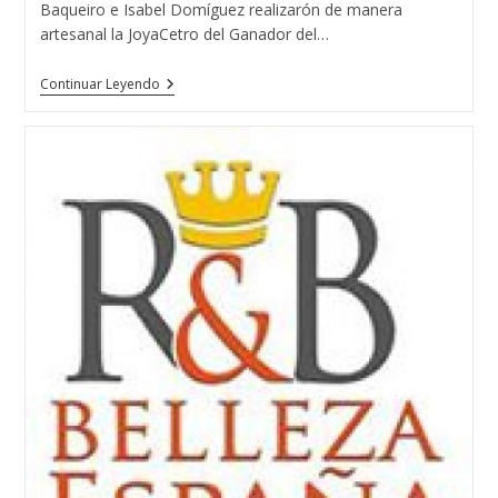
Baqueiro e Isabel Domíguez realizarón de manera
artesanal la JoyaCetro del Ganador del…
El
Continuar Leyendo
Guapo
De
España
2015
Con
Las
Tres
Diseñadoras
De
Joyas
Del
Atlántico