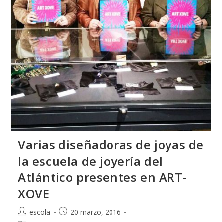
Minerales
De
Santiago
De
Compostela.
Varias diseñadoras de joyas de
la escuela de joyería del
Atlántico presentes en ART-
XOVE
Autor
Publicación
escola
20 marzo, 2016
de
de