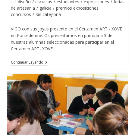
Categoría
diseño
/
escuelas
/
estudiantes
/
exposiciones
/
ferias
la
la
de
de artesania
/
galicia
/
premios exposiciones
entrada:
entrada:
la
concursos
/
Sin categoría
entrada:
VIGO con sus joyas presente en el Certamen ART - XOVE
en Pontedeume. Os presentamos en primicia a 3 de
nuestras alumnas seleccionadas para participar en el
Certamen ART- XOVE…
Varias
Continuar Leyendo
Diseñadoras
De
Joyas
De
La
Escuela
De
Joyería
Del
Atlántico
Presentes
En
ART-
XOVE