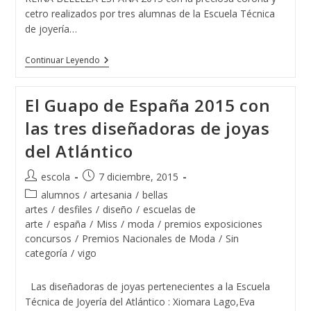
cetro realizados por tres alumnas de la Escuela Técnica
de joyería…
Rey
Continuar Leyendo
&
Reina
Belleza
El Guapo de España 2015 con
España
Con
las tres diseñadoras de joyas
Joyas
De
del Atlántico
La
Escuela
De
Autor
Publicación
escola
7 diciembre, 2015
Joyería
de
de
Del
Categoría
alumnos
/
artesania
/
bellas
Atlántico
la
la
de
artes
/
desfiles
/
diseño
/
escuelas de
entrada:
entrada:
la
arte
/
españa
/
Miss
/
moda
/
premios exposiciones
entrada:
concursos
/
Premios Nacionales de Moda
/
Sin
categoría
/
vigo
Las diseñadoras de joyas pertenecientes a la Escuela
Técnica de Joyería del Atlántico : Xiomara Lago,Eva