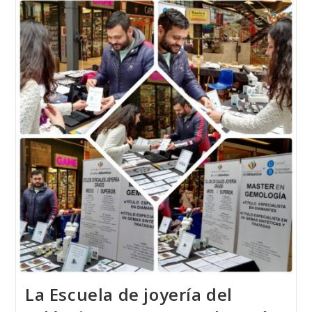
Belleza
España
2017
Se
Fabricó
Y
Se
Diseñó
En
Vigo
La Escuela de joyería del