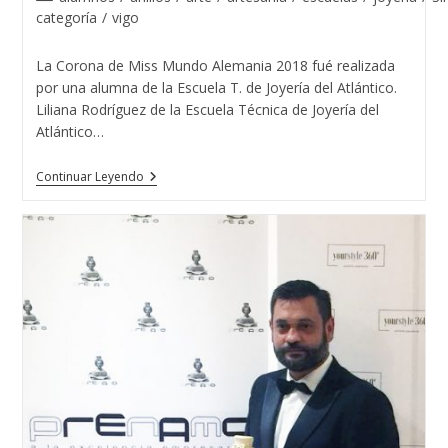
la
la
de
categoría
/
vigo
entrada:
entrada:
la
entrada:
La Corona de Miss Mundo Alemania 2018 fué realizada
por una alumna de la Escuela T. de Joyería del Atlántico.
Liliana Rodríguez de la Escuela Técnica de Joyería del
Atlántico…
La
Continuar Leyendo
Corona
De
Miss
Mundo
Alemania
2018
Fué
Realizada
Por
Una
Alumna
De
La
Escuela
T.
De