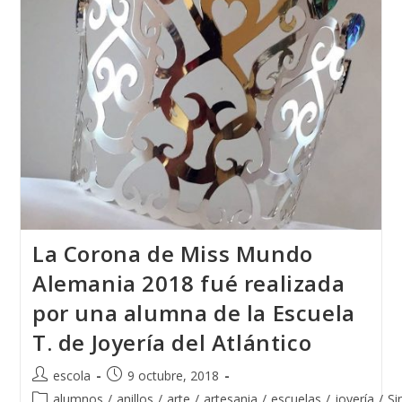
Nicolau»
La Corona de Miss Mundo
Alemania 2018 fué realizada
por una alumna de la Escuela
T. de Joyería del Atlántico
Autor
Publicación
escola
9 octubre, 2018
de
de
Categoría
alumnos
/
anillos
/
arte
/
artesania
/
escuelas
/
joyería
/
Si