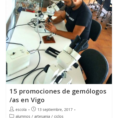
República
Dominicana
15 promociones de gemólogos
/as en Vigo
Autor
Publicación
escola
13 septiembre, 2017
de
de
Categoría
alumnos
/
artesania
/
ciclos