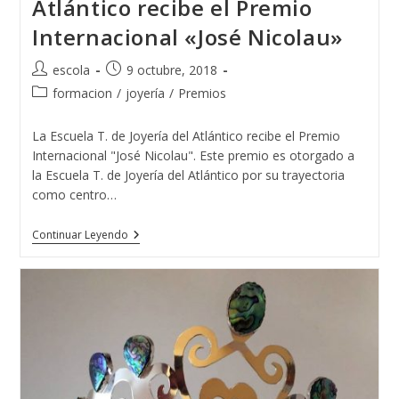
Atlántico recibe el Premio
Internacional «José Nicolau»
Autor
Publicación
escola
9 octubre, 2018
de
de
Categoría
formacion
/
joyería
/
Premios
la
la
de
entrada:
entrada:
la
La Escuela T. de Joyería del Atlántico recibe el Premio
entrada:
Internacional "José Nicolau". Este premio es otorgado a
la Escuela T. de Joyería del Atlántico por su trayectoria
como centro…
La
Continuar Leyendo
Escuela
T.
De
Joyería
Del
Atlántico
Recibe
El
Premio
Internacional
«José