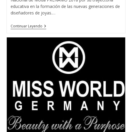
educativa en la formación de las nuevas generaciones de
diseñadores de joyas.…
La
Continuar Leyendo
Escuela
T.
De
Joyería
Del
Atlántico
Recibe
El
Premio
Nacional
De
Moda
PRENAMO
2018