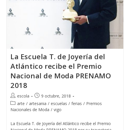
Joyería
Del
Atlántico
La Escuela T. de Joyería del
Atlántico recibe el Premio
Nacional de Moda PRENAMO
2018
Autor
Publicación
escola
9 octubre, 2018
de
de
Categoría
arte
/
artesania
/
escuelas
/
ferias
/
Premios
la
la
de
Nacionales de Moda
/
vigo
entrada:
entrada:
la
entrada:
La Escuela T. de Joyería del Atlántico recibe el Premio
Nacional de Moda PRENAMO 2018 por su trayectoria