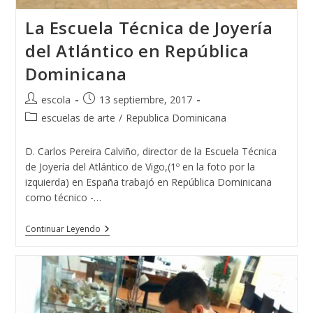
La Escuela Técnica de Joyería
del Atlántico en República
Dominicana
Autor
Publicación
escola
13 septiembre, 2017
de
de
Categoría
escuelas de arte
/
Republica Dominicana
la
la
de
entrada:
entrada:
la
D. Carlos Pereira Calviño, director de la Escuela Técnica
entrada:
de Joyería del Atlántico de Vigo,(1º en la foto por la
izquierda) en España trabajó en República Dominicana
como técnico -…
La
Continuar Leyendo
Escuela
Técnica
De
Joyería
Del
Atlántico
En