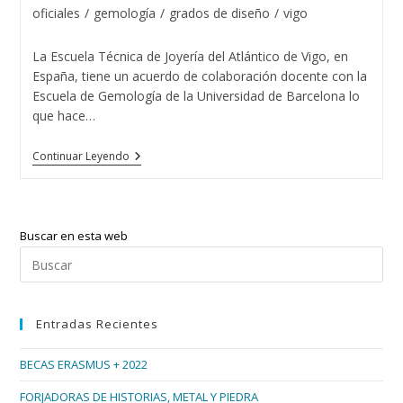
la
la
de
oficiales
/
gemología
/
grados de diseño
/
vigo
entrada:
entrada:
la
entrada:
La Escuela Técnica de Joyería del Atlántico de Vigo, en
España, tiene un acuerdo de colaboración docente con la
Escuela de Gemología de la Universidad de Barcelona lo
que hace…
15
Continuar Leyendo
Promociones
De
Gemólogos
/as
En
Buscar en esta web
Vigo
Pul
Esc
par
Entradas Recientes
cer
el
BECAS ERASMUS + 2022
pan
de
FORJADORAS DE HISTORIAS, METAL Y PIEDRA