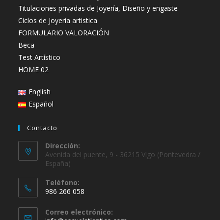
Titulaciones privadas de Joyería, Diseño y engaste
Ciclos de Joyería artistica
FORMULARIO VALORACIÓN
Beca
Test Artístico
HOME 02
English
Español
Contacto
Dirección:
Avenida del puente, 9 - 36215 Vigo (Pontevedra /
España)
Teléfono:
986 266 058
Se
Correo electrónico:
abre