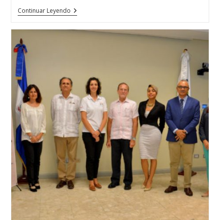
Liliana
Continuar Leyendo
Rodríguez
De
La
Escuela
Técnica
De
Joyería
Del
Atlántico
Con
MISS
MUNDO
ALEMANIA
2018