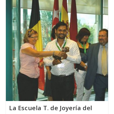
De
Joyería
Artística
Acceden
A
Las
BECAS
ERASMUS
+
Realizando
En
Casi
Todos
Los
Países
De
Europa
Prácticas
Profesionales
La Escuela T. de Joyería del