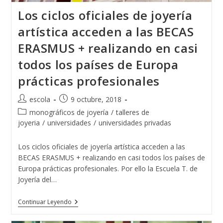
Los ciclos oficiales de joyería
artística acceden a las BECAS
ERASMUS + realizando en casi
todos los países de Europa
prácticas profesionales
Autor
Publicación
escola
9 octubre, 2018
de
de
Categoría
monográficos de joyería
/
talleres de
la
la
de
joyeria
/
universidades
/
universidades privadas
entrada:
entrada:
la
entrada:
Los ciclos oficiales de joyería artística acceden a las
BECAS ERASMUS + realizando en casi todos los países de
Europa prácticas profesionales. Por ello la Escuela T. de
Joyería del…
Los
Continuar Leyendo
Ciclos
Oficiales