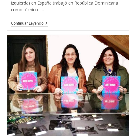
izquierda) en España trabajó en República Dominicana
como técnico -…
La
Continuar Leyendo
Escuela
Técnica
De
Joyería
Del
Atlántico
En
República
Dominicana