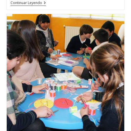
Varias
Continuar Leyendo
Diseñadoras
De
Joyas
De
La
Escuela
De
Joyería
Del
Atlántico
Presentes
En
ART-
XOVE