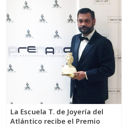
Alemania
2018
Fué
Realizada
Por
Una
Alumna
De
La
Escuela
T.
De
Joyería
Del
Atlántico
La Escuela T. de Joyería del
Atlántico recibe el Premio