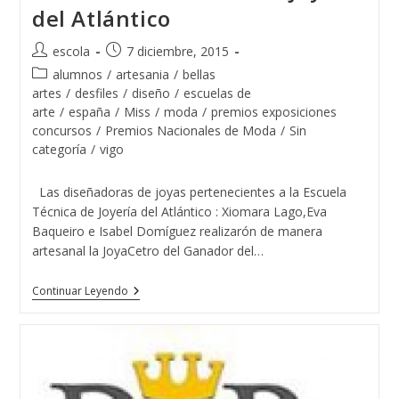
De
del Atlántico
La
Escuela
De
Autor
Publicación
escola
7 diciembre, 2015
Joyería
de
de
Del
Categoría
alumnos
/
artesania
/
bellas
Atlántico
la
la
de
artes
/
desfiles
/
diseño
/
escuelas de
entrada:
entrada:
la
arte
/
españa
/
Miss
/
moda
/
premios exposiciones
entrada:
concursos
/
Premios Nacionales de Moda
/
Sin
categoría
/
vigo
Las diseñadoras de joyas pertenecientes a la Escuela
Técnica de Joyería del Atlántico : Xiomara Lago,Eva
Baqueiro e Isabel Domíguez realizarón de manera
artesanal la JoyaCetro del Ganador del…
El
Continuar Leyendo
Guapo
De
España
2015
Con
Las
Tres