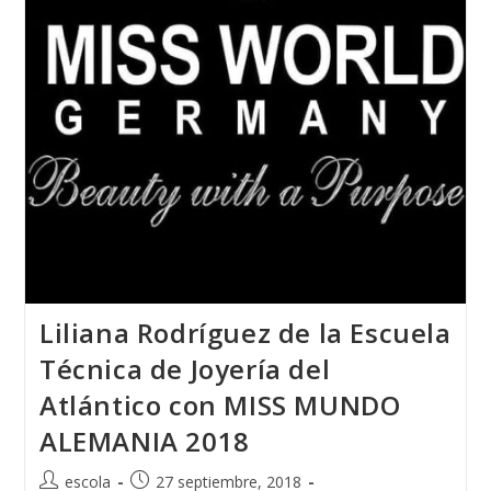
De
Moda
PRENAMO
2018
Liliana Rodríguez de la Escuela
Técnica de Joyería del
Atlántico con MISS MUNDO
ALEMANIA 2018
Autor
Publicación
escola
27 septiembre, 2018