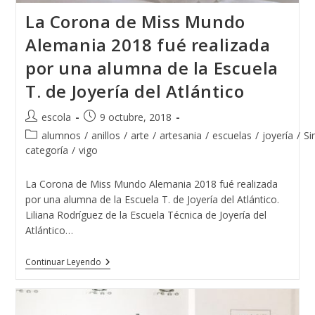
La Corona de Miss Mundo
Alemania 2018 fué realizada
por una alumna de la Escuela
T. de Joyería del Atlántico
Autor
Publicación
escola
9 octubre, 2018
de
de
Categoría
alumnos
/
anillos
/
arte
/
artesania
/
escuelas
/
joyería
/
Si
la
la
de
categoría
/
vigo
entrada:
entrada:
la
entrada:
La Corona de Miss Mundo Alemania 2018 fué realizada
por una alumna de la Escuela T. de Joyería del Atlántico.
Liliana Rodríguez de la Escuela Técnica de Joyería del
Atlántico…
La
Continuar Leyendo
Corona
De
Miss
Mundo