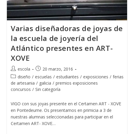
Varias diseñadoras de joyas de
la escuela de joyería del
Atlántico presentes en ART-
XOVE
Autor
Publicación
escola
20 marzo, 2016
de
de
Categoría
diseño
/
escuelas
/
estudiantes
/
exposiciones
/
ferias
la
la
de
de artesania
/
galicia
/
premios exposiciones
entrada:
entrada:
la
concursos
/
Sin categoría
entrada:
VIGO con sus joyas presente en el Certamen ART - XOVE
en Pontedeume. Os presentamos en primicia a 3 de
nuestras alumnas seleccionadas para participar en el
Certamen ART- XOVE…