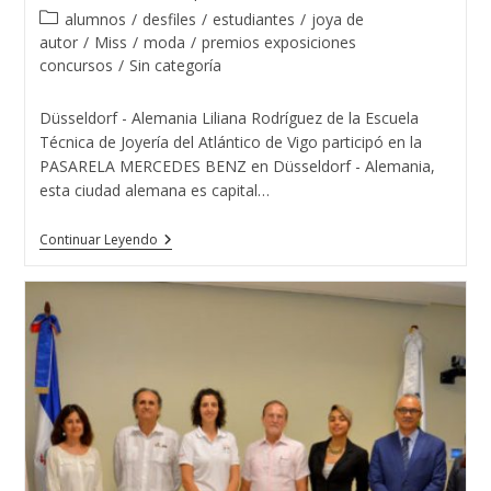
de
de
Categoría
alumnos
/
desfiles
/
estudiantes
/
joya de
la
la
de
autor
/
Miss
/
moda
/
premios exposiciones
entrada:
entrada:
la
concursos
/
Sin categoría
entrada:
Düsseldorf - Alemania Liliana Rodríguez de la Escuela
Técnica de Joyería del Atlántico de Vigo participó en la
PASARELA MERCEDES BENZ en Düsseldorf - Alemania,
esta ciudad alemana es capital…
Liliana
Continuar Leyendo
Rodríguez
De
La
Escuela
Técnica
De
Joyería
Del
Atlántico
Con
MISS
MUNDO
ALEMANIA
2018