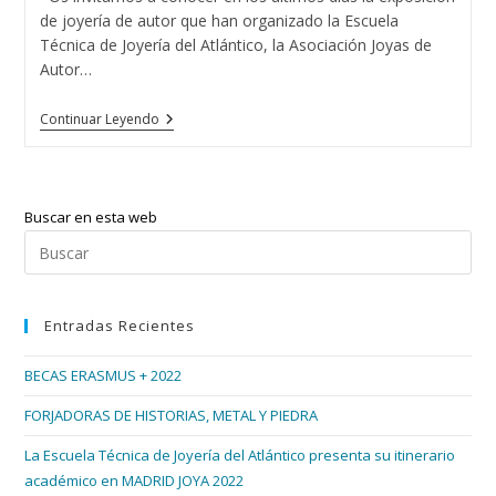
de joyería de autor que han organizado la Escuela
Técnica de Joyería del Atlántico, la Asociación Joyas de
Autor…
Exposición
Continuar Leyendo
De
Joyas
En
El
Corte
Buscar en esta web
Inglés
De
Pul
Vigo
Esc
par
Entradas Recientes
cer
el
BECAS ERASMUS + 2022
pan
de
FORJADORAS DE HISTORIAS, METAL Y PIEDRA
bús
La Escuela Técnica de Joyería del Atlántico presenta su itinerario
académico en MADRID JOYA 2022