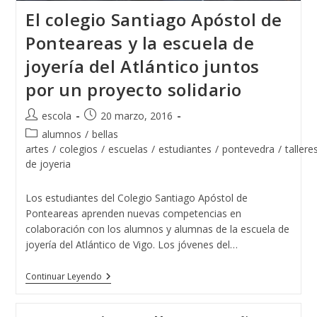
El colegio Santiago Apóstol de
Ponteareas y la escuela de
joyería del Atlántico juntos
por un proyecto solidario
Autor
Publicación
escola
20 marzo, 2016
de
de
Categoría
alumnos
/
bellas
la
la
de
artes
/
colegios
/
escuelas
/
estudiantes
/
pontevedra
/
tallere
entrada:
entrada:
la
de joyeria
entrada:
Los estudiantes del Colegio Santiago Apóstol de
Ponteareas aprenden nuevas competencias en
colaboración con los alumnos y alumnas de la escuela de
joyería del Atlántico de Vigo. Los jóvenes del…
El
Continuar Leyendo
Colegio
Santiago
Apóstol