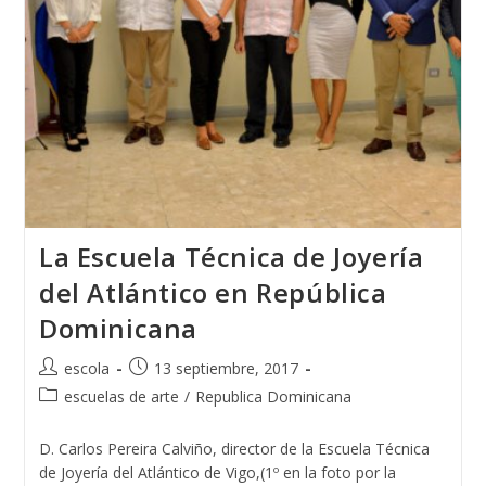
La Escuela Técnica de Joyería
del Atlántico en República
Dominicana
Autor
Publicación
escola
13 septiembre, 2017
de
de
Categoría
escuelas de arte
/
Republica Dominicana
la
la
de
entrada:
entrada:
la
D. Carlos Pereira Calviño, director de la Escuela Técnica
entrada:
de Joyería del Atlántico de Vigo,(1º en la foto por la