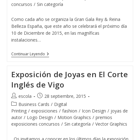
la
la
de
concursos
/
Sin categoría
entrada:
entrada:
la
entrada:
Como cada año se organiza la Gran Gala Rey & Reina
Belleza España, que este año se celebrará el próximo día
10 de Diciembre de 2015, en las magníficas
instalaciones…
El
Continuar Leyendo
Rey
&
Reina
Exposición de Joyas en El Corte
Belleza
España
Inglés de Vigo
2015
Tendrá
Sabor
Autor
Publicación
escola
28 septiembre, 2015
Gallego
de
de
Categoría
Business Cards
/
Digital
la
la
de
Printing
/
exposiciones
/
fashion
/
Icon Design
/
joyas de
entrada:
entrada:
la
autor
/
Logo Design
/
Motion Graphics
/
premios
entrada:
exposiciones concursos
/
Sin categoría
/
Vector Graphics
Os invitamos a conocer en los últimos días la exposición