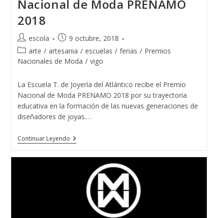
Nacional de Moda PRENAMO
2018
Autor
Publicación
escola
9 octubre, 2018
de
de
Categoría
arte
/
artesania
/
escuelas
/
ferias
/
Premios
la
la
de
Nacionales de Moda
/
vigo
entrada:
entrada:
la
entrada:
La Escuela T. de Joyería del Atlántico recibe el Premio
Nacional de Moda PRENAMO 2018 por su trayectoria
educativa en la formación de las nuevas generaciones de
diseñadores de joyas.…
La
Continuar Leyendo
Escuela
T.
De
Joyería
Del
Atlántico
Recibe
El
Premio
Nacional