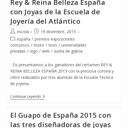
Rey & Reina Belleza España
De
Ponteareas
con Joyas de la Escuela de
Y
La
Joyería del Atlántico
Escuela
De
Joyería
Autor
Publicación
escola
19 diciembre, 2015
Del
de
de
Atlántico
Categoría
españa
/
premios exposiciones
Juntos
la
la
de
concursos
/
teseo
/
tesis
/
universidades
Por
entrada:
entrada:
la
privadas
/
vigo
/
web
/
xunta de galicia
Un
entrada:
Proyecto
Solidario
Os presentamos a los ganadores del certamen REY &
REINA BELLEZA ESPAÑA 2015 con la preciosa corona y
cetro realizados por tres alumnas de la Escuela Técnica
de joyería…
Rey
Continuar Leyendo
&
Reina
Belleza
El Guapo de España 2015 con
España
Con
las tres diseñadoras de joyas
Joyas