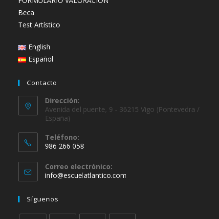
FORMULARIO VALORACIÓN
Beca
Test Artístico
English
Español
Contacto
Dirección:
Avenida del puente, 9 - 36215 Vigo (Pontevedra /
España)
Teléfono:
986 266 058
Se
Correo electrónico:
abre
Se
info@escuelatlantico.com
en
abre
en
tu
Síguenos
tu
aplicación
aplicación