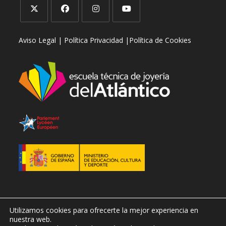
Se
Se
Se
Se
Aviso Legal |
Política Privacidad |
Política de Cookies
abre
abre
abre
abre
en
en
en
en
una
una
una
una
nueva
nueva
nueva
nueva
pestaña
pestaña
pestaña
pestaña
Utilizamos cookies para ofrecerte la mejor experiencia en
nuestra web.
Copyright © 2026 Todos los derechos reservados