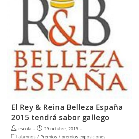
Diseñadoras
De
Joyas
Del
Atlántico
El Rey & Reina Belleza España
2015 tendrá sabor gallego
Autor
Publicación
escola
29 octubre, 2015
de
de
Categoría
alumnos
/
Premios
/
premios exposiciones