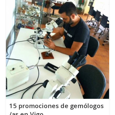
Escuela
Técnica
De
Joyería
Del
Atlántico
Con
MISS
MUNDO
ALEMANIA
2018
15 promociones de gemólogos
/as en Vigo