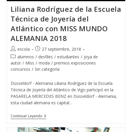
Liliana Rodríguez de la Escuela
Técnica de Joyería del
Atlántico con MISS MUNDO
ALEMANIA 2018
Autor
Publicación
escola
27 septiembre, 2018
de
de
Categoría
alumnos
/
desfiles
/
estudiantes
/
joya de
la
la
de
autor
/
Miss
/
moda
/
premios exposiciones
entrada:
entrada:
la
concursos
/
Sin categoría
entrada:
Düsseldorf - Alemania Liliana Rodríguez de la Escuela
Técnica de Joyería del Atlántico de Vigo participó en la
PASARELA MERCEDES BENZ en Düsseldorf - Alemania,
esta ciudad alemana es capital…
Liliana
Continuar Leyendo
Rodríguez
De
La