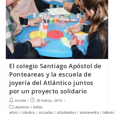
El colegio Santiago Apóstol de
Ponteareas y la escuela de
joyería del Atlántico juntos
por un proyecto solidario
Autor
Publicación
escola
20 marzo, 2016
de
de
Categoría
alumnos
/
bellas
la
la
de
artes
/
colegios
/
escuelas
/
estudiantes
/
pontevedra
/
tallere