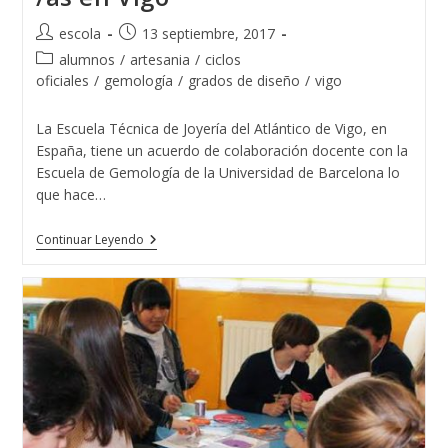
Autor
Publicación
escola
13 septiembre, 2017
de
de
Categoría
alumnos
/
artesania
/
ciclos
la
la
de
oficiales
/
gemología
/
grados de diseño
/
vigo
entrada:
entrada:
la
entrada:
La Escuela Técnica de Joyería del Atlántico de Vigo, en
España, tiene un acuerdo de colaboración docente con la
Escuela de Gemología de la Universidad de Barcelona lo
que hace…
15
Continuar Leyendo
Promociones
De
Gemólogos
/as
En
Vigo