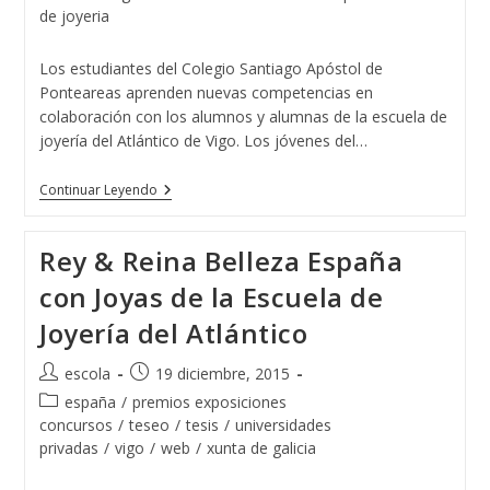
entrada:
entrada:
la
de joyeria
entrada:
Los estudiantes del Colegio Santiago Apóstol de
Ponteareas aprenden nuevas competencias en
colaboración con los alumnos y alumnas de la escuela de
joyería del Atlántico de Vigo. Los jóvenes del…
El
Continuar Leyendo
Colegio
Santiago
Apóstol
Rey & Reina Belleza España
De
Ponteareas
con Joyas de la Escuela de
Y
La
Joyería del Atlántico
Escuela
De
Joyería
Autor
Publicación
escola
19 diciembre, 2015
Del
de
de
Atlántico
Categoría
españa
/
premios exposiciones
Juntos
la
la
de
concursos
/
teseo
/
tesis
/
universidades
Por
entrada:
entrada:
la
privadas
/
vigo
/
web
/
xunta de galicia
Un
entrada:
Proyecto
Solidario