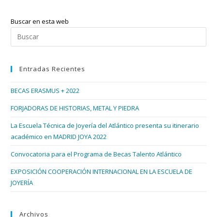
Reina
Belleza
España
Buscar en esta web
2015
Tendrá
Pul
Sabor
Esc
Gallego
par
Entradas Recientes
cer
el
BECAS ERASMUS + 2022
pan
de
FORJADORAS DE HISTORIAS, METAL Y PIEDRA
bús
La Escuela Técnica de Joyería del Atlántico presenta su itinerario
académico en MADRID JOYA 2022
Convocatoria para el Programa de Becas Talento Atlántico
EXPOSICIÓN COOPERACIÓN INTERNACIONAL EN LA ESCUELA DE
JOYERÍA
Archivos