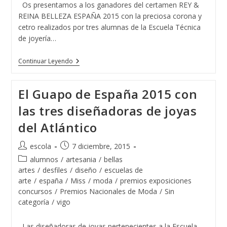
Os presentamos a los ganadores del certamen REY &
REINA BELLEZA ESPAÑA 2015 con la preciosa corona y
cetro realizados por tres alumnas de la Escuela Técnica
de joyería…
Rey
Continuar Leyendo
&
Reina
Belleza
El Guapo de España 2015 con
España
Con
las tres diseñadoras de joyas
Joyas
De
del Atlántico
La
Escuela
De
Autor
Publicación
escola
7 diciembre, 2015
Joyería
de
de
Del
Categoría
alumnos
/
artesania
/
bellas
Atlántico
la
la
de
artes
/
desfiles
/
diseño
/
escuelas de
entrada:
entrada:
la
arte
/
españa
/
Miss
/
moda
/
premios exposiciones
entrada:
concursos
/
Premios Nacionales de Moda
/
Sin
categoría
/
vigo
Las diseñadoras de joyas pertenecientes a la Escuela