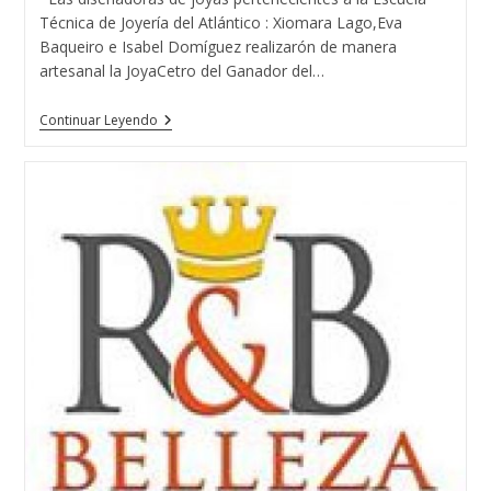
Técnica de Joyería del Atlántico : Xiomara Lago,Eva
Baqueiro e Isabel Domíguez realizarón de manera
artesanal la JoyaCetro del Ganador del…
El
Continuar Leyendo
Guapo
De
España
2015
Con
Las
Tres
Diseñadoras
De
Joyas
Del
Atlántico