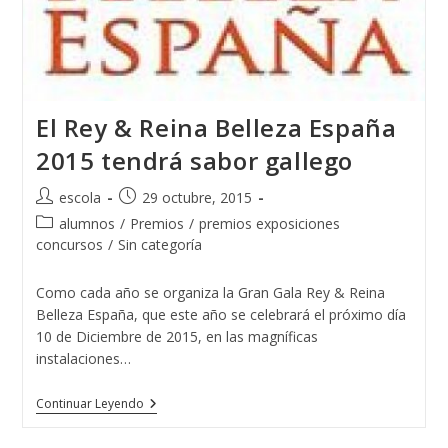
El Rey & Reina Belleza España
2015 tendrá sabor gallego
Autor
Publicación
escola
29 octubre, 2015
de
de
Categoría
alumnos
/
Premios
/
premios exposiciones
la
la
de
concursos
/
Sin categoría
entrada:
entrada:
la
entrada:
Como cada año se organiza la Gran Gala Rey & Reina
Belleza España, que este año se celebrará el próximo día
10 de Diciembre de 2015, en las magníficas
instalaciones…
El
Continuar Leyendo
Rey
&