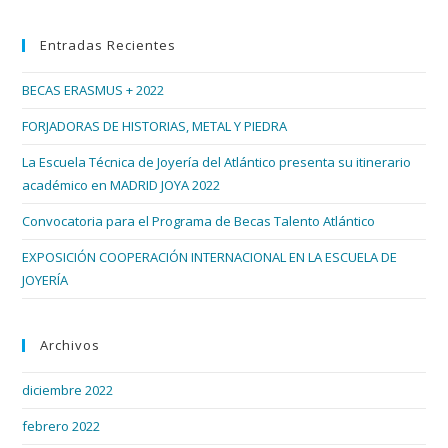
Gallego
par
Entradas Recientes
cer
el
BECAS ERASMUS + 2022
pan
de
FORJADORAS DE HISTORIAS, METAL Y PIEDRA
bús
La Escuela Técnica de Joyería del Atlántico presenta su itinerario
académico en MADRID JOYA 2022
Convocatoria para el Programa de Becas Talento Atlántico
EXPOSICIÓN COOPERACIÓN INTERNACIONAL EN LA ESCUELA DE
JOYERÍA
Archivos
diciembre 2022
febrero 2022