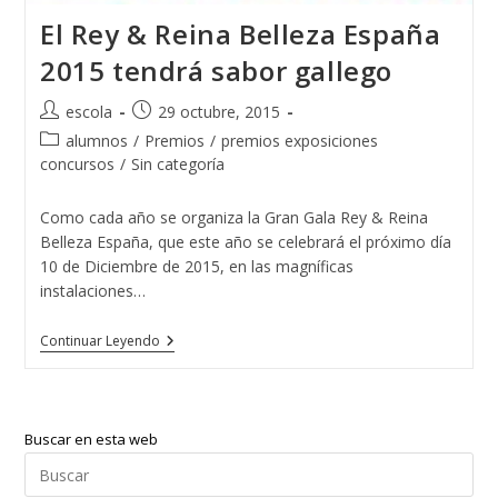
El Rey & Reina Belleza España
2015 tendrá sabor gallego
Autor
Publicación
escola
29 octubre, 2015
de
de
Categoría
alumnos
/
Premios
/
premios exposiciones
la
la
de
concursos
/
Sin categoría
entrada:
entrada:
la
entrada:
Como cada año se organiza la Gran Gala Rey & Reina
Belleza España, que este año se celebrará el próximo día
10 de Diciembre de 2015, en las magníficas
instalaciones…
El
Continuar Leyendo
Rey
&
Reina
Belleza
España
Buscar en esta web
2015
Tendrá
Pul
Sabor
Esc