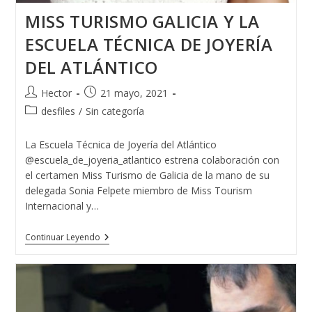
MISS TURISMO GALICIA Y LA
ESCUELA TÉCNICA DE JOYERÍA
DEL ATLÁNTICO
Autor
Publicación
Hector
21 mayo, 2021
de
de
Categoría
desfiles
/
Sin categoría
la
la
de
entrada:
entrada:
la
La Escuela Técnica de Joyería del Atlántico
entrada:
@escuela_de_joyeria_atlantico estrena colaboración con
el certamen Miss Turismo de Galicia de la mano de su
delegada Sonia Felpete miembro de Miss Tourism
Internacional y…
MISS
Continuar Leyendo
TURISMO
GALICIA
Y
LA
ESCUELA
TÉCNICA