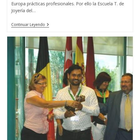
Europa prácticas profesionales. Por ello la Escuela T. de
Joyería del…
Los
Continuar Leyendo
Ciclos
Oficiales
De
Joyería
Artística
Acceden
A
Las
BECAS
ERASMUS
+
Realizando
En
Casi
Todos
Los
Países
De
Europa
Prácticas
Profesionales