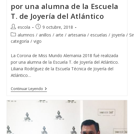
por una alumna de la Escuela
T. de Joyería del Atlántico
Autor
Publicación
escola
9 octubre, 2018
de
de
Categoría
alumnos
/
anillos
/
arte
/
artesania
/
escuelas
/
joyería
/
Si
la
la
de
categoría
/
vigo
entrada:
entrada:
la
entrada:
La Corona de Miss Mundo Alemania 2018 fué realizada
por una alumna de la Escuela T. de Joyería del Atlántico.
Liliana Rodríguez de la Escuela Técnica de Joyería del
Atlántico…
La
Continuar Leyendo
Corona
De
Miss
Mundo
Alemania
2018
Fué
Realizada
Por