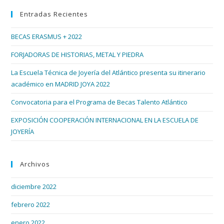
par
XOVE
Entradas Recientes
cer
el
BECAS ERASMUS + 2022
pan
de
FORJADORAS DE HISTORIAS, METAL Y PIEDRA
bús
La Escuela Técnica de Joyería del Atlántico presenta su itinerario
académico en MADRID JOYA 2022
Convocatoria para el Programa de Becas Talento Atlántico
EXPOSICIÓN COOPERACIÓN INTERNACIONAL EN LA ESCUELA DE
JOYERÍA
Archivos
diciembre 2022
febrero 2022
enero 2022