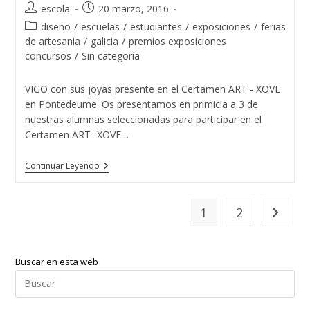
Autor
Publicación
escola
20 marzo, 2016
de
de
Categoría
diseño
/
escuelas
/
estudiantes
/
exposiciones
/
ferias
la
la
de
de artesania
/
galicia
/
premios exposiciones
entrada:
entrada:
la
concursos
/
Sin categoría
entrada:
VIGO con sus joyas presente en el Certamen ART - XOVE
en Pontedeume. Os presentamos en primicia a 3 de
nuestras alumnas seleccionadas para participar en el
Certamen ART- XOVE…
Varias
Continuar Leyendo
Diseñadoras
De
Joyas
De
1
2
Ir a la p
La
Escuela
De
Joyería
Buscar en esta web
Del
Atlántico
Pul
Presentes
Esc
En
ART-