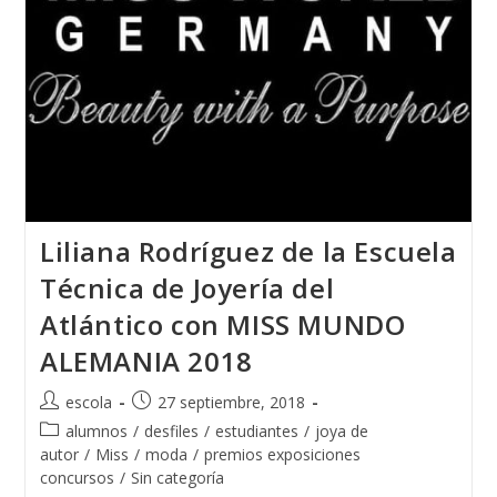
Liliana Rodríguez de la Escuela
Técnica de Joyería del
Atlántico con MISS MUNDO
ALEMANIA 2018
Autor
Publicación
escola
27 septiembre, 2018
de
de
Categoría
alumnos
/
desfiles
/
estudiantes
/
joya de
la
la
de
autor
/
Miss
/
moda
/
premios exposiciones
entrada:
entrada:
la
concursos
/
Sin categoría