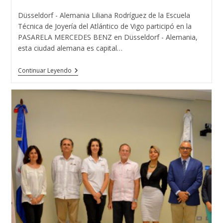
entrada:
Düsseldorf - Alemania Liliana Rodríguez de la Escuela
Técnica de Joyería del Atlántico de Vigo participó en la
PASARELA MERCEDES BENZ en Düsseldorf - Alemania,
esta ciudad alemana es capital…
Liliana
Continuar Leyendo
Rodríguez
De
La
Escuela
Técnica
De
Joyería
Del
Atlántico
Con
MISS
MUNDO
ALEMANIA
2018