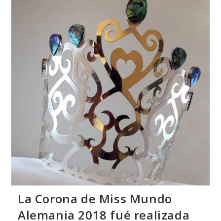
Joyería
Del
Atlántico
Recibe
El
Premio
Internacional
«José
Nicolau»
La Corona de Miss Mundo
Alemania 2018 fué realizada