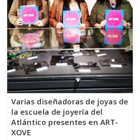
Se
Diseñó
En
Vigo
Varias diseñadoras de joyas de
la escuela de joyería del
Atlántico presentes en ART-
XOVE