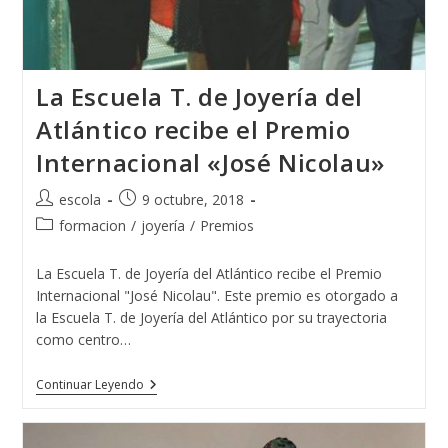
La Escuela T. de Joyería del
Atlántico recibe el Premio
Internacional «José Nicolau»
Autor
Publicación
escola
9 octubre, 2018
de
de
Categoría
formacion
/
joyería
/
Premios
la
la
de
entrada:
entrada:
la
La Escuela T. de Joyería del Atlántico recibe el Premio
entrada:
Internacional "José Nicolau". Este premio es otorgado a
la Escuela T. de Joyería del Atlántico por su trayectoria
como centro…
La
Continuar Leyendo
Escuela
T.
De