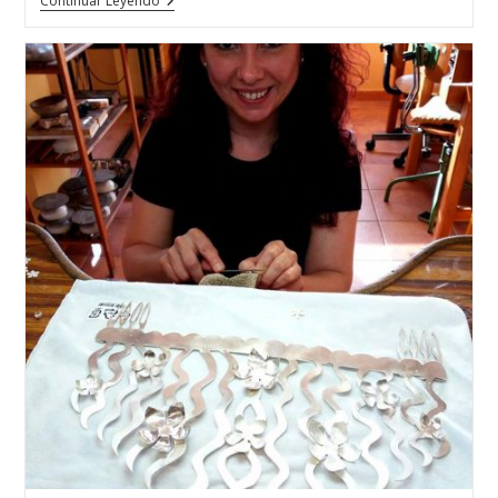
La
Continuar Leyendo
Escuela
Técnica
De
Joyería
Del
Atlántico
En
República
Dominicana