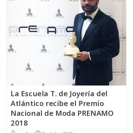
Una
Alumna
De
La
Escuela
T.
De
Joyería
Del
Atlántico
La Escuela T. de Joyería del
Atlántico recibe el Premio
Nacional de Moda PRENAMO
2018