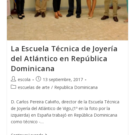
La Escuela Técnica de Joyería
del Atlántico en República
Dominicana
Autor
Publicación
escola
13 septiembre, 2017
de
de
Categoría
escuelas de arte
/
Republica Dominicana
la
la
de
entrada:
entrada:
la
D. Carlos Pereira Calviño, director de la Escuela Técnica
entrada:
de Joyería del Atlántico de Vigo,(1º en la foto por la
izquierda) en España trabajó en República Dominicana
como técnico -…