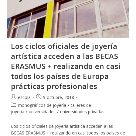
Los ciclos oficiales de joyería
artística acceden a las BECAS
ERASMUS + realizando en casi
todos los países de Europa
prácticas profesionales
Autor
Publicación
escola
9 octubre, 2018
de
de
Categoría
monográficos de joyería
/
talleres de
la
la
de
joyeria
/
universidades
/
universidades privadas
entrada:
entrada:
la
entrada:
Los ciclos oficiales de joyería artística acceden a las
BECAS ERASMUS + realizando en casi todos los países de