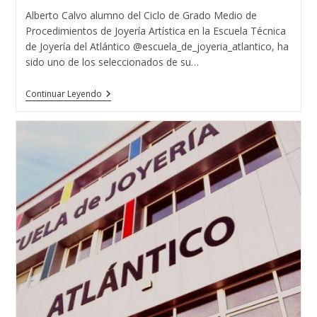
entrada:
entrada:
la
Alberto Calvo alumno del Ciclo de Grado Medio de
entrada:
Procedimientos de Joyería Artística en la Escuela Técnica
de Joyería del Atlántico @escuela_de_joyeria_atlantico, ha
sido uno de los seleccionados de su…
Una
Continuar Leyendo
Formación
De
Éxito