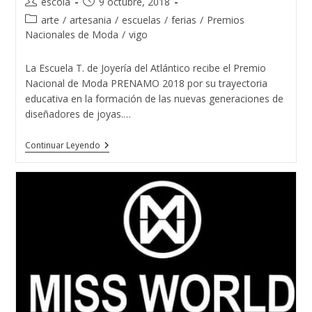
Autor
Publicación
escola
9 octubre, 2018
de
de
Categoría
arte
/
artesania
/
escuelas
/
ferias
/
Premios
la
la
de
Nacionales de Moda
/
vigo
entrada:
entrada:
la
entrada:
La Escuela T. de Joyería del Atlántico recibe el Premio
Nacional de Moda PRENAMO 2018 por su trayectoria
educativa en la formación de las nuevas generaciones de
diseñadores de joyas.…
La
Continuar Leyendo
Escuela
T.
De
Joyería
Del
Atlántico
Recibe
El
Premio
Nacional
De
Moda
PRENAMO
2018