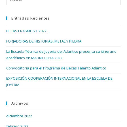
Su
Esc
Itinerario
Académico
par
En
Entradas Recientes
cer
MADRID
JOYA
el
2022
BECAS ERASMUS + 2022
pan
de
FORJADORAS DE HISTORIAS, METAL Y PIEDRA
bús
La Escuela Técnica de Joyería del Atlántico presenta su itinerario
académico en MADRID JOYA 2022
Convocatoria para el Programa de Becas Talento Atlántico
EXPOSICIÓN COOPERACIÓN INTERNACIONAL EN LA ESCUELA DE
JOYERÍA
Archivos
diciembre 2022
febrero 2022