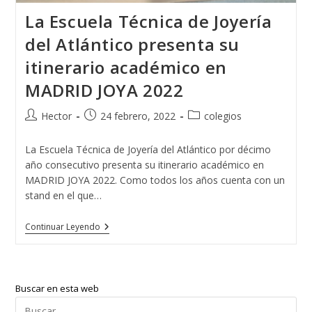
La Escuela Técnica de Joyería
del Atlántico presenta su
itinerario académico en
MADRID JOYA 2022
Autor
Publicación
Categoría
Hector
24 febrero, 2022
colegios
de
de
de
la
la
la
La Escuela Técnica de Joyería del Atlántico por décimo
entrada:
entrada:
entrada:
año consecutivo presenta su itinerario académico en
MADRID JOYA 2022. Como todos los años cuenta con un
stand en el que…
La
Continuar Leyendo
Escuela
Técnica
De
Joyería
Del
Buscar en esta web
Atlántico
Presenta
Pul