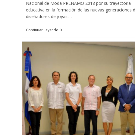
Nacional de Moda PRENAMO 2018 por su trayectoria
educativa en la formación de las nuevas generaciones 
diseñadores de joyas.…
La
Continuar Leyendo
Escuela
T.
De
Joyería
Del
Atlántico
Recibe
El
Premio
Nacional
De
Moda
PRENAMO
2018