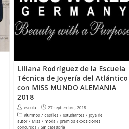
Todos
Los
Países
De
Europa
Prácticas
Profesionales
Liliana Rodríguez de la Escuela
Técnica de Joyería del Atlántico
con MISS MUNDO ALEMANIA
2018
Autor
Publicación
escola
27 septiembre, 2018
de
de
Categoría
alumnos
/
desfiles
/
estudiantes
/
joya de
la
la
de
autor
/
Miss
/
moda
/
premios exposiciones
entrada:
entrada:
la
concursos
/
Sin categoría