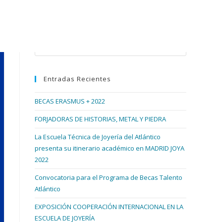
Buscar en esta web
Pulsa
Escape
para
Entradas Recientes
cerrar
el
BECAS ERASMUS + 2022
panel
de
FORJADORAS DE HISTORIAS, METAL Y PIEDRA
búsqueda.
La Escuela Técnica de Joyería del Atlántico
presenta su itinerario académico en MADRID JOYA
2022
Convocatoria para el Programa de Becas Talento
Atlántico
EXPOSICIÓN COOPERACIÓN INTERNACIONAL EN LA
ESCUELA DE JOYERÍA