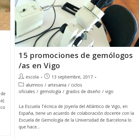
15 promociones de gemólogos
/as en Vigo
Autor
Publicación
escola
13 septiembre, 2017
de
de
Categoría
alumnos
/
artesania
/
ciclos
la
la
de
oficiales
/
gemología
/
grados de diseño
/
vigo
 de
entrada:
entrada:
la
da)
entrada:
La Escuela Técnica de Joyería del Atlántico de Vigo, en
ico
España, tiene un acuerdo de colaboración docente con la
Escuela de Gemología de la Universidad de Barcelona lo
que hace…