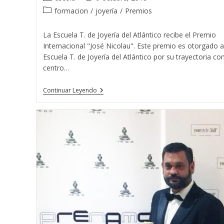
de
de
Categoría
formacion
/
joyería
/
Premios
la
la
de
entrada:
entrada:
la
La Escuela T. de Joyería del Atlántico recibe el Premio
entrada:
Internacional "José Nicolau". Este premio es otorgado a
Escuela T. de Joyería del Atlántico por su trayectoria c
centro…
La
Continuar Leyendo
Escuela
T.
De
Joyería
Del
Atlántico
Recibe
El
Premio
Internacional
«José
Nicolau»