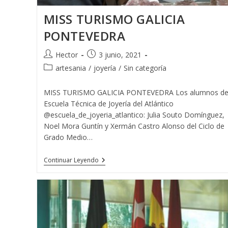
MISS TURISMO GALICIA
PONTEVEDRA
Autor
Publicación
Hector
3 junio, 2021
de
de
Categoría
artesania
/
joyería
/
Sin categoría
la
la
de
entrada:
entrada:
la
MISS TURISMO GALICIA PONTEVEDRA Los alumnos de
entrada:
Escuela Técnica de Joyería del Atlántico
@escuela_de_joyeria_atlantico: Julia Souto Domínguez,
Noel Mora Guntín y Xermán Castro Alonso del Ciclo de
Grado Medio…
MISS
Continuar Leyendo
TURISMO
GALICIA
PONTEVEDRA