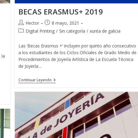
BECAS ERASMUS+ 2019
Autor
Publicación
Hector
8 mayo, 2021
de
de
Categoría
Digital Printing
/
Sin categoría
/
xunta de galicia
la
la
de
entrada:
entrada:
la
Las ‘Becas Erasmus +’ incluyen por quinto año consecutivo
entrada:
a los estudiantes de los Ciclos Oficiales de Grado Medio de
 la
Procedimientos de Joyería Artística de La Escuela Técnica
de Joyería…
BECAS
Continuar Leyendo
ERASMUS+
2019