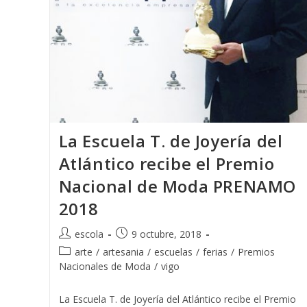
La Escuela T. de Joyería del
Atlántico recibe el Premio
Nacional de Moda PRENAMO
2018
Autor
Publicación
escola
9 octubre, 2018
de
de
Categoría
arte
/
artesania
/
escuelas
/
ferias
/
Premios
la
la
de
Nacionales de Moda
/
vigo
entrada:
entrada:
la
entrada:
La Escuela T. de Joyería del Atlántico recibe el Premio