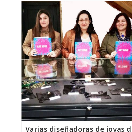
De
Joyería
Del
Atlántico
En
República
Dominicana
Varias diseñadoras de joyas 