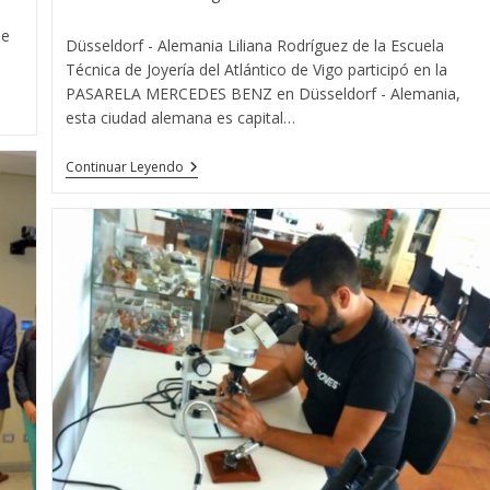
entrada:
de
Düsseldorf - Alemania Liliana Rodríguez de la Escuela
Técnica de Joyería del Atlántico de Vigo participó en la
PASARELA MERCEDES BENZ en Düsseldorf - Alemania,
esta ciudad alemana es capital…
Liliana
Continuar Leyendo
Rodríguez
De
La
Escuela
Técnica
De
Joyería
Del
Atlántico
Con
MISS
MUNDO
ALEMANIA
2018