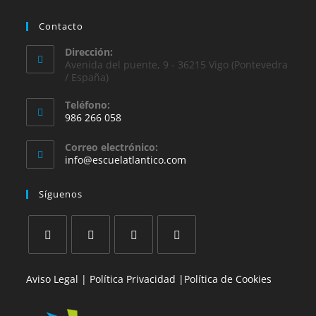
Contacto
Dirección:
Avenida del puente, 9 - 36215 Vigo (Pontevedra
/ España)
Teléfono:
986 266 058
Se
Correo electrónico:
abre
Se
info@escuelatlantico.com
en
abre
en
tu
Síguenos
tu
aplicación
aplicación
Se
Se
Se
Se
Aviso Legal |
Política Privacidad |
Política de Cookies
abre
abre
abre
abre
en
en
en
en
una
una
una
una