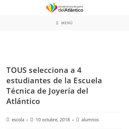
Saltar
al
contenido
MENÚ
TOUS selecciona a 4
estudiantes de la Escuela
Técnica de Joyería del
Atlántico
Autor
Publicación
Categoría
escola
10 octubre, 2018
alumnos
de
de
de