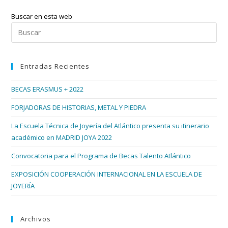
Buscar en esta web
Pul
Esc
par
Entradas Recientes
cer
el
BECAS ERASMUS + 2022
pan
de
FORJADORAS DE HISTORIAS, METAL Y PIEDRA
bús
La Escuela Técnica de Joyería del Atlántico presenta su itinerario
académico en MADRID JOYA 2022
Convocatoria para el Programa de Becas Talento Atlántico
EXPOSICIÓN COOPERACIÓN INTERNACIONAL EN LA ESCUELA DE
JOYERÍA
Archivos