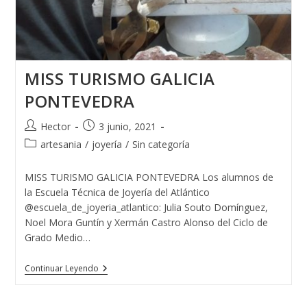
MISS TURISMO GALICIA
PONTEVEDRA
Autor
Publicación
Hector
3 junio, 2021
de
de
Categoría
artesania
/
joyería
/
Sin categoría
la
la
de
entrada:
entrada:
la
MISS TURISMO GALICIA PONTEVEDRA Los alumnos de
entrada:
la Escuela Técnica de Joyería del Atlántico
@escuela_de_joyeria_atlantico: Julia Souto Domínguez,
Noel Mora Guntín y Xermán Castro Alonso del Ciclo de
Grado Medio…
MISS
Continuar Leyendo
TURISMO
GALICIA
PONTEVEDRA