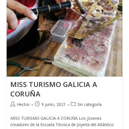
MISS TURISMO GALICIA A
CORUÑA
Autor
Publicación
Categoría
Hector
9 junio, 2021
Sin categoría
de
de
de
la
la
la
MISS TURISMO GALICIA A CORUÑA Los jóvenes
entrada:
entrada:
entrada:
creadores de la Escuela Técnica de Joyería del Atlántico