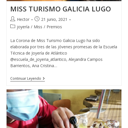
MISS TURISMO GALICIA LUGO
Autor
Publicación
Hector
21 junio, 2021
de
de
Categoría
joyería
/
Miss
/
Premios
la
la
de
entrada:
entrada:
la
La Corona de Miss Turismo Galicia Lugo ha sido
entrada:
elaborada por tres de las jóvenes promesas de la Escuela
Técnica de Joyería de Atlántico
@escuela_de_joyeria_atlantico, Alejandra Campos
Barrientos, Ana Cristina…
MISS
Continuar Leyendo
TURISMO
GALICIA
LUGO