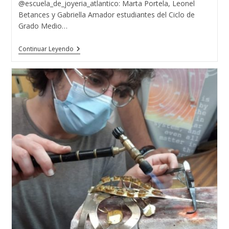
@escuela_de_joyeria_atlantico: Marta Portela, Leonel
Betances y Gabriella Amador estudiantes del Ciclo de
Grado Medio…
MISS
Continuar Leyendo
TURISMO
GALICIA
A
CORUÑA