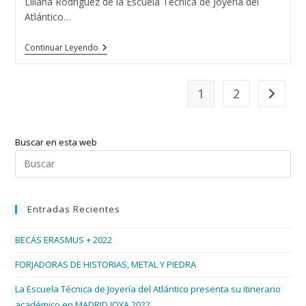
Liliana Rodríguez de la Escuela Técnica de Joyería del
Atlántico…
La
Continuar Leyendo
Corona
De
Miss
Mundo
1
2
Ir a la p
Alemania
2018
Fué
Realizada
Buscar en esta web
Por
Una
Pul
Alumna
Esc
De
La
par
Escuela
Entradas Recientes
cer
T.
De
el
Joyería
BECAS ERASMUS + 2022
pan
Del
Atlántico
de
FORJADORAS DE HISTORIAS, METAL Y PIEDRA
bús
La Escuela Técnica de Joyería del Atlántico presenta su itinerario
académico en MADRID JOYA 2022