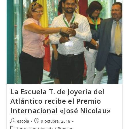
La Escuela T. de Joyería del
Atlántico recibe el Premio
Internacional «José Nicolau»
Autor
Publicación
escola
9 octubre, 2018
de
de
Categoría
formacion
/
joyería
/
Premios