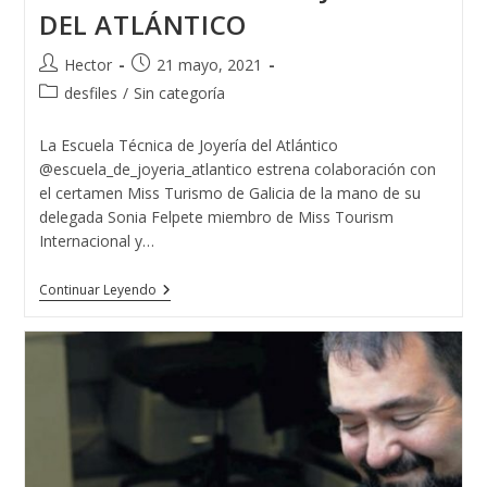
DEL ATLÁNTICO
Autor
Publicación
Hector
21 mayo, 2021
de
de
Categoría
desfiles
/
Sin categoría
la
la
de
entrada:
entrada:
la
La Escuela Técnica de Joyería del Atlántico
entrada:
@escuela_de_joyeria_atlantico estrena colaboración con
el certamen Miss Turismo de Galicia de la mano de su
delegada Sonia Felpete miembro de Miss Tourism
Internacional y…
MISS
Continuar Leyendo
TURISMO
GALICIA
Y
LA
ESCUELA
TÉCNICA
DE
JOYERÍA
DEL
ATLÁNTICO