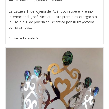
la
la
de
entrada:
entrada:
la
La Escuela T. de Joyería del Atlántico recibe el Premio
entrada:
Internacional "José Nicolau". Este premio es otorgado a
la Escuela T. de Joyería del Atlántico por su trayectoria
como centro…
La
Continuar Leyendo
Escuela
T.
De
Joyería
Del
Atlántico
Recibe
El
Premio
Internacional
«José
Nicolau»