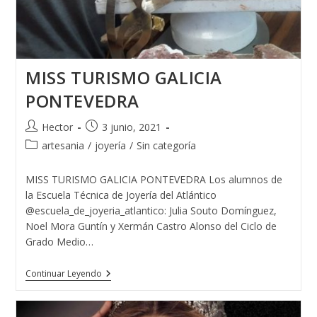
MISS TURISMO GALICIA
PONTEVEDRA
Autor
Publicación
Hector
3 junio, 2021
de
de
Categoría
artesania
/
joyería
/
Sin categoría
la
la
de
entrada:
entrada:
la
MISS TURISMO GALICIA PONTEVEDRA Los alumnos de
entrada:
la Escuela Técnica de Joyería del Atlántico
@escuela_de_joyeria_atlantico: Julia Souto Domínguez,
Noel Mora Guntín y Xermán Castro Alonso del Ciclo de
Grado Medio…
MISS
Continuar Leyendo
TURISMO
GALICIA
PONTEVEDRA