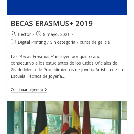
BECAS ERASMUS+ 2019
Autor
Publicación
Hector
8 mayo, 2021
de
de
Categoría
Digital Printing
/
Sin categoría
/
xunta de galicia
la
la
de
entrada:
entrada:
la
Las ‘Becas Erasmus +’ incluyen por quinto año
entrada:
consecutivo a los estudiantes de los Ciclos Oficiales de
Grado Medio de Procedimientos de Joyería Artística de La
Escuela Técnica de Joyería…
BECAS
Continuar Leyendo
ERASMUS+
2019