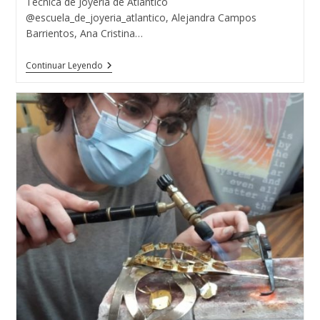
Técnica de Joyería de Atlántico
@escuela_de_joyeria_atlantico, Alejandra Campos
Barrientos, Ana Cristina…
MISS
Continuar Leyendo
TURISMO
GALICIA
LUGO