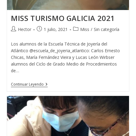
MISS TURISMO GALICIA 2021
Autor
Publicación
Categoría
Hector
1 julio, 2021
Miss
/
Sin categoría
de
de
de
la
la
la
Los alumnos de la Escuela Técnica de Joyería del
entrada:
entrada:
entrada:
Atlántico @escuela_de_joyeria_atlantico: Carlos Ernesto
Chicas, María Fernández Vieira y Lucas León Wirbser
alumnos del Ciclo de Grado Medio de Procedimientos
de…
MISS
Continuar Leyendo
TURISMO
GALICIA
2021