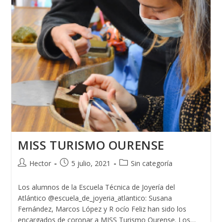
MISS TURISMO OURENSE
Autor
Publicación
Categoría
Hector
5 julio, 2021
Sin categoría
de
de
de
la
la
la
Los alumnos de la Escuela Técnica de Joyería del
entrada:
entrada:
entrada:
Atlántico @escuela_de_joyeria_atlantico: Susana
Fernández, Marcos López y R ocío Feliz han sido los
encargados de coronar a MISS Turismo Ourense. Los…