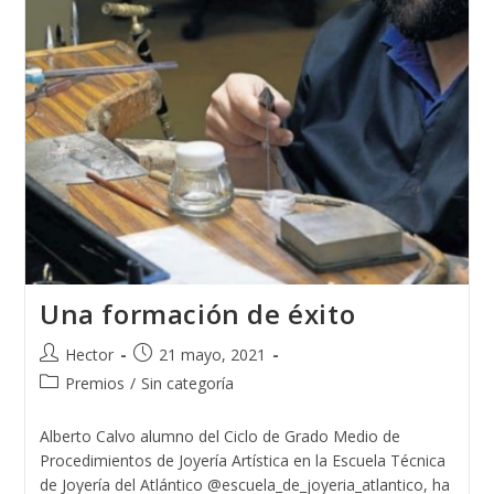
Una formación de éxito
Autor
Publicación
Hector
21 mayo, 2021
de
de
Categoría
Premios
/
Sin categoría
la
la
de
entrada:
entrada:
la
Alberto Calvo alumno del Ciclo de Grado Medio de
entrada:
Procedimientos de Joyería Artística en la Escuela Técnica
de Joyería del Atlántico @escuela_de_joyeria_atlantico, ha