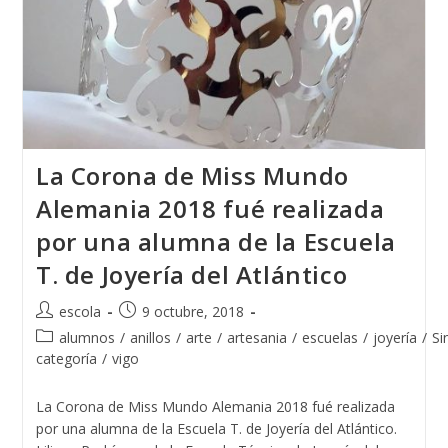
La Corona de Miss Mundo
Alemania 2018 fué realizada
por una alumna de la Escuela
T. de Joyería del Atlántico
Autor
Publicación
escola
9 octubre, 2018
de
de
Categoría
alumnos
/
anillos
/
arte
/
artesania
/
escuelas
/
joyería
/
Si
la
la
de
categoría
/
vigo
entrada:
entrada:
la
entrada:
La Corona de Miss Mundo Alemania 2018 fué realizada
por una alumna de la Escuela T. de Joyería del Atlántico.