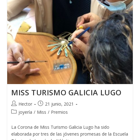
MISS TURISMO GALICIA LUGO
Autor
Publicación
Hector
21 junio, 2021
de
de
Categoría
joyería
/
Miss
/
Premios
la
la
de
entrada:
entrada:
la
La Corona de Miss Turismo Galicia Lugo ha sido
entrada:
elaborada por tres de las jóvenes promesas de la Escuela