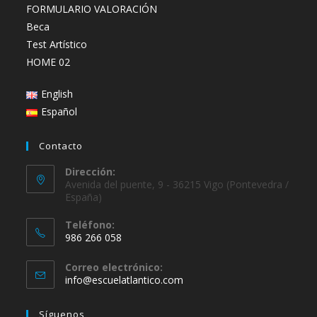
FORMULARIO VALORACIÓN
Beca
Test Artístico
HOME 02
English
Español
Contacto
Dirección:
Avenida del puente, 9 - 36215 Vigo (Pontevedra /
España)
Teléfono:
986 266 058
Se
Correo electrónico:
abre
Se
info@escuelatlantico.com
en
abre
en
tu
Síguenos