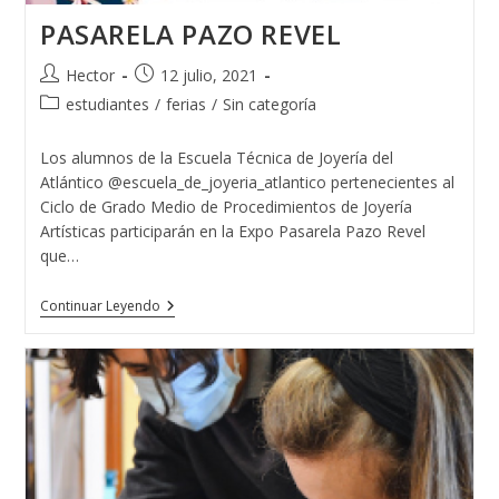
PASARELA PAZO REVEL
Autor
Publicación
Hector
12 julio, 2021
de
de
Categoría
estudiantes
/
ferias
/
Sin categoría
la
la
de
entrada:
entrada:
la
Los alumnos de la Escuela Técnica de Joyería del
entrada:
Atlántico @escuela_de_joyeria_atlantico pertenecientes al
Ciclo de Grado Medio de Procedimientos de Joyería
Artísticas participarán en la Expo Pasarela Pazo Revel
que…
PASARELA
Continuar Leyendo
PAZO
REVEL