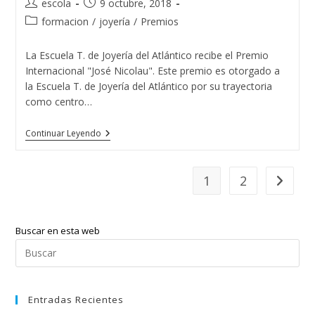
Autor
Publicación
escola
9 octubre, 2018
de
de
Categoría
formacion
/
joyería
/
Premios
la
la
de
entrada:
entrada:
la
La Escuela T. de Joyería del Atlántico recibe el Premio
entrada:
Internacional "José Nicolau". Este premio es otorgado a
la Escuela T. de Joyería del Atlántico por su trayectoria
como centro…
La
Continuar Leyendo
Escuela
T.
De
Joyería
1
2
Ir a la p
Del
Atlántico
Recibe
El
Buscar en esta web
Premio
Internacional
Pul
«José
Esc
Nicolau»
par
Entradas Recientes
cer