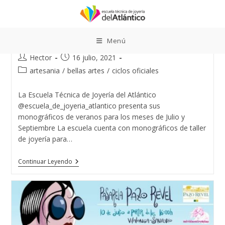
Ir
al
contenido
MONOGRAFICOS DE VERANO
Menú
Autor
Publicación
Hector
16 julio, 2021
de
de
Categoría
artesania
/
bellas artes
/
ciclos oficiales
la
la
de
entrada:
entrada:
la
La Escuela Técnica de Joyería del Atlántico
entrada:
@escuela_de_joyeria_atlantico presenta sus
monográficos de veranos para los meses de Julio y
Septiembre La escuela cuenta con monográficos de taller
de joyería para…
MONOGRAFICOS
Continuar Leyendo
DE
VERANO