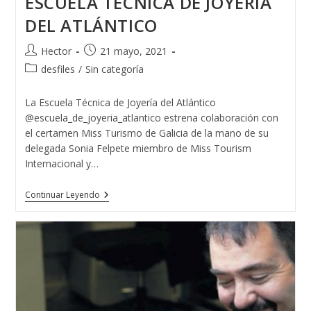
ESCUELA TÉCNICA DE JOYERÍA
DEL ATLÁNTICO
Autor
Publicación
Hector
21 mayo, 2021
de
de
Categoría
desfiles
/
Sin categoría
la
la
de
entrada:
entrada:
la
La Escuela Técnica de Joyería del Atlántico
entrada:
@escuela_de_joyeria_atlantico estrena colaboración con
el certamen Miss Turismo de Galicia de la mano de su
delegada Sonia Felpete miembro de Miss Tourism
Internacional y…
MISS
Continuar Leyendo
TURISMO
GALICIA
Y
LA
ESCUELA
TÉCNICA
DE
JOYERÍA
DEL
ATLÁNTICO