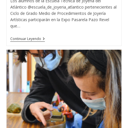
Los alumnos de la Escuela Técnica de Joyería del
entrada:
Atlántico @escuela_de_joyeria_atlantico pertenecientes al
Ciclo de Grado Medio de Procedimientos de Joyería
Artísticas participarán en la Expo Pasarela Pazo Revel
que…
PASARELA
Continuar Leyendo
PAZO
REVEL