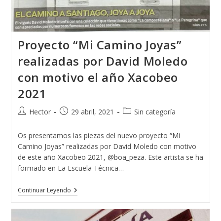
Proyecto “Mi Camino Joyas”
realizadas por David Moledo
con motivo el año Xacobeo
2021
Autor
Publicación
Categoría
Hector
29 abril, 2021
Sin categoría
de
de
de
la
la
la
Os presentamos las piezas del nuevo proyecto “Mi
entrada:
entrada:
entrada:
Camino Joyas” realizadas por David Moledo con motivo
de este año Xacobeo 2021, @boa_peza. Este artista se ha
formado en La Escuela Técnica…
Proyecto
Continuar Leyendo
“Mi
Camino
Joyas”