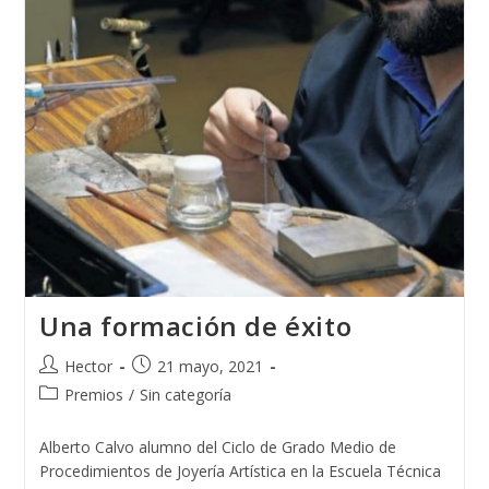
Una formación de éxito
Autor
Publicación
Hector
21 mayo, 2021
de
de
Categoría
Premios
/
Sin categoría
la
la
de
entrada:
entrada:
la
Alberto Calvo alumno del Ciclo de Grado Medio de
entrada:
Procedimientos de Joyería Artística en la Escuela Técnica