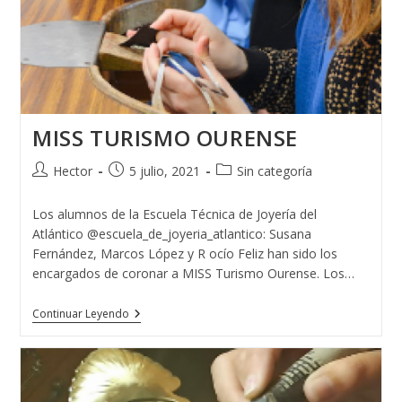
MISS TURISMO OURENSE
Autor
Publicación
Categoría
Hector
5 julio, 2021
Sin categoría
de
de
de
la
la
la
Los alumnos de la Escuela Técnica de Joyería del
entrada:
entrada:
entrada:
Atlántico @escuela_de_joyeria_atlantico: Susana
Fernández, Marcos López y R ocío Feliz han sido los
encargados de coronar a MISS Turismo Ourense. Los…
MISS
Continuar Leyendo
TURISMO
OURENSE