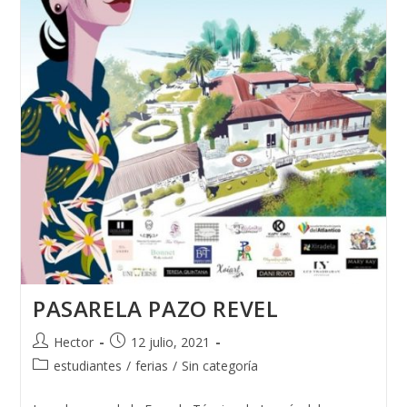
PASARELA PAZO REVEL
Autor
Publicación
Hector
12 julio, 2021
de
de
Categoría
estudiantes
/
ferias
/
Sin categoría
la
la
de
entrada:
entrada:
la