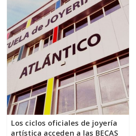
Realizadas
Por
David
Moledo
Con
Motivo
El
Año
Xacobeo
2021
Los ciclos oficiales de joyería
artística acceden a las BECAS