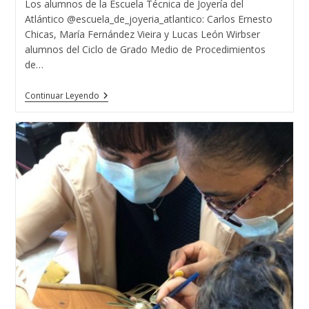
Los alumnos de la Escuela Técnica de Joyería del
entrada:
entrada:
entrada:
Atlántico @escuela_de_joyeria_atlantico: Carlos Ernesto
Chicas, María Fernández Vieira y Lucas León Wirbser
alumnos del Ciclo de Grado Medio de Procedimientos
de…
MISS
Continuar Leyendo
TURISMO
GALICIA
2021