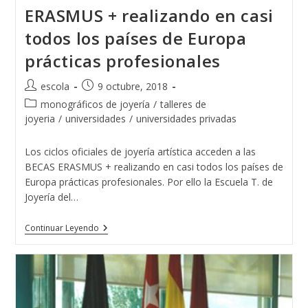
ERASMUS + realizando en casi
todos los países de Europa
prácticas profesionales
Autor
Publicación
escola
9 octubre, 2018
de
de
Categoría
monográficos de joyería
/
talleres de
la
la
de
joyeria
/
universidades
/
universidades privadas
entrada:
entrada:
la
entrada:
Los ciclos oficiales de joyería artística acceden a las
BECAS ERASMUS + realizando en casi todos los países de
Europa prácticas profesionales. Por ello la Escuela T. de
Joyería del…
Los
Continuar Leyendo
Ciclos
Oficiales
De
Joyería
Artística
Acceden
A