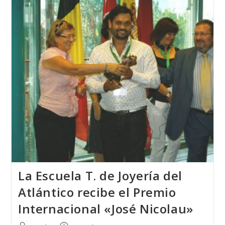
Las
BECAS
ERASMUS
+
Realizando
En
Casi
Todos
Los
Países
De
Europa
Prácticas
Profesionales
La Escuela T. de Joyería del
Atlántico recibe el Premio
Internacional «José Nicolau»