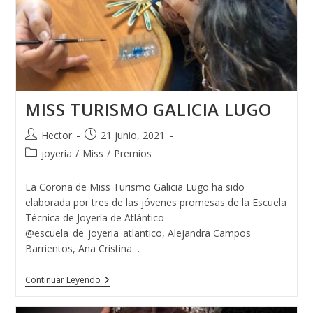
MISS TURISMO GALICIA LUGO
Autor
Publicación
Hector
21 junio, 2021
de
de
Categoría
joyería
/
Miss
/
Premios
la
la
de
entrada:
entrada:
la
La Corona de Miss Turismo Galicia Lugo ha sido
entrada:
elaborada por tres de las jóvenes promesas de la Escuela
Técnica de Joyería de Atlántico
@escuela_de_joyeria_atlantico, Alejandra Campos
Barrientos, Ana Cristina…
MISS
Continuar Leyendo
TURISMO
GALICIA