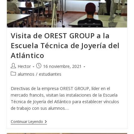
Visita de OREST GROUP a la
Escuela Técnica de Joyería del
Atlántico
Autor
Publicación
Hector
16 noviembre, 2021
de
de
Categoría
alumnos
/
estudiantes
la
la
de
entrada:
entrada:
la
Directivas de la empresa OREST GROUP, líder en el
entrada:
mercado francés, visitan las instalaciones de la Escuela
Técnica de Joyería del Atlántico para establecer vínculos
de trabajo con sus alumnos.…
Visita
Continuar Leyendo
De
OREST