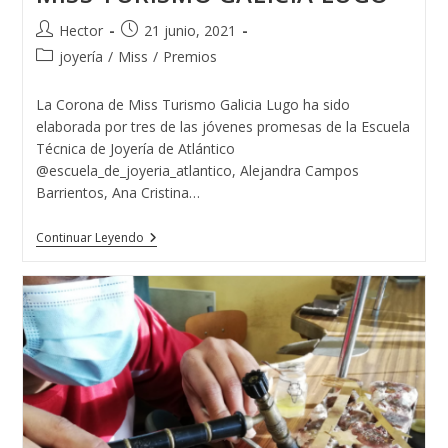
Autor
Publicación
Hector
21 junio, 2021
de
de
Categoría
joyería
/
Miss
/
Premios
la
la
de
entrada:
entrada:
la
La Corona de Miss Turismo Galicia Lugo ha sido
entrada:
elaborada por tres de las jóvenes promesas de la Escuela
Técnica de Joyería de Atlántico
@escuela_de_joyeria_atlantico, Alejandra Campos
Barrientos, Ana Cristina…
MISS
Continuar Leyendo
TURISMO
GALICIA
LUGO