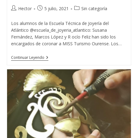
Autor
Publicación
Categoría
Hector
5 julio, 2021
Sin categoría
de
de
de
la
la
la
Los alumnos de la Escuela Técnica de Joyería del
entrada:
entrada:
entrada:
Atlántico @escuela_de_joyeria_atlantico: Susana
Fernández, Marcos López y R ocío Feliz han sido los
encargados de coronar a MISS Turismo Ourense. Los…
MISS
Continuar Leyendo
TURISMO
OURENSE