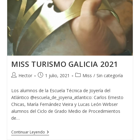
MISS TURISMO GALICIA 2021
Autor
Publicación
Categoría
Hector
1 julio, 2021
Miss
/
Sin categoría
de
de
de
la
la
la
Los alumnos de la Escuela Técnica de Joyería del
entrada:
entrada:
entrada:
Atlántico @escuela_de_joyeria_atlantico: Carlos Ernesto
Chicas, María Fernández Vieira y Lucas León Wirbser
alumnos del Ciclo de Grado Medio de Procedimientos
de…
MISS
Continuar Leyendo
TURISMO