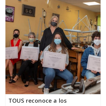
GROUP
A
La
Escuela
Técnica
De
Joyería
Del
Atlántico
TOUS reconoce a los