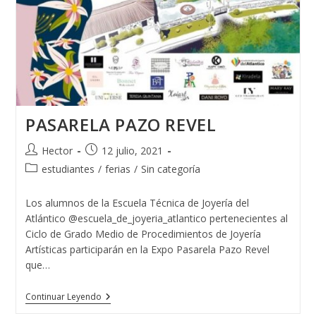
PASARELA PAZO REVEL
Autor
Publicación
Hector
12 julio, 2021
de
de
Categoría
estudiantes
/
ferias
/
Sin categoría
la
la
de
entrada:
entrada:
la
Los alumnos de la Escuela Técnica de Joyería del
entrada:
Atlántico @escuela_de_joyeria_atlantico pertenecientes al
Ciclo de Grado Medio de Procedimientos de Joyería
Artísticas participarán en la Expo Pasarela Pazo Revel
que…
PASARELA
Continuar Leyendo
PAZO