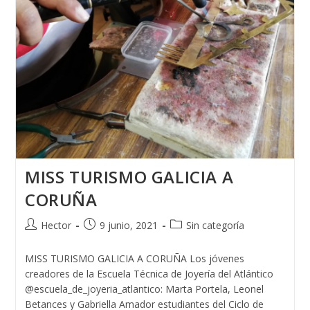
MISS TURISMO GALICIA A
CORUÑA
Autor
Publicación
Categoría
Hector
9 junio, 2021
Sin categoría
de
de
de
la
la
la
MISS TURISMO GALICIA A CORUÑA Los jóvenes
entrada:
entrada:
entrada:
creadores de la Escuela Técnica de Joyería del Atlántico
@escuela_de_joyeria_atlantico: Marta Portela, Leonel
Betances y Gabriella Amador estudiantes del Ciclo de