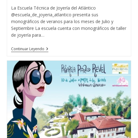
Joyería
entrada:
entrada:
la
La Escuela Técnica de Joyería del Atlántico
Del
entrada:
Atlantico
@escuela_de_joyeria_atlantico presenta sus
monográficos de veranos para los meses de Julio y
Septiembre La escuela cuenta con monográficos de taller
de joyería para…
MONOGRAFICOS
Continuar Leyendo
DE
VERANO