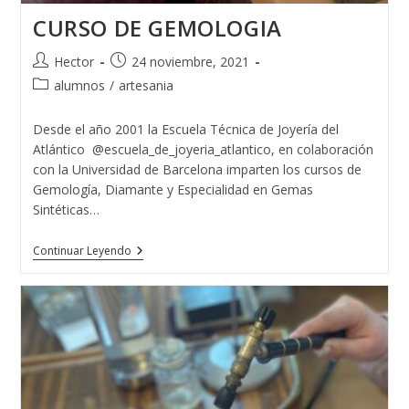
CURSO DE GEMOLOGIA
Autor
Publicación
Hector
24 noviembre, 2021
de
de
Categoría
alumnos
/
artesania
la
la
de
entrada:
entrada:
la
Desde el año 2001 la Escuela Técnica de Joyería del
entrada:
Atlántico @escuela_de_joyeria_atlantico, en colaboración
con la Universidad de Barcelona imparten los cursos de
Gemología, Diamante y Especialidad en Gemas
Sintéticas…
CURSO
Continuar Leyendo
DE
GEMOLOGIA