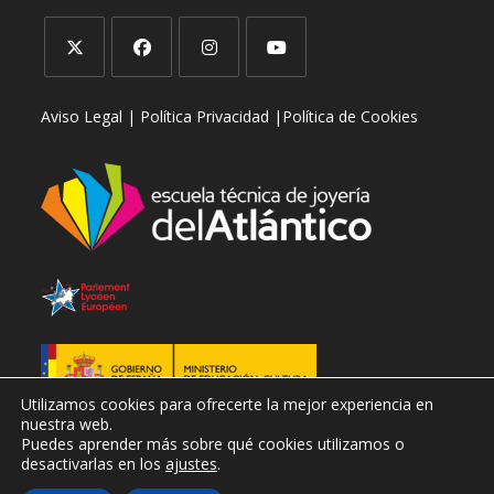
aplicación
Se
Se
Se
Se
Aviso Legal |
Política Privacidad |
Política de Cookies
abre
abre
abre
abre
en
en
en
en
una
una
una
una
nueva
nueva
nueva
nueva
pestaña
pestaña
pestaña
pestaña
Utilizamos cookies para ofrecerte la mejor experiencia en
nuestra web.
Puedes aprender más sobre qué cookies utilizamos o
desactivarlas en los
ajustes
.