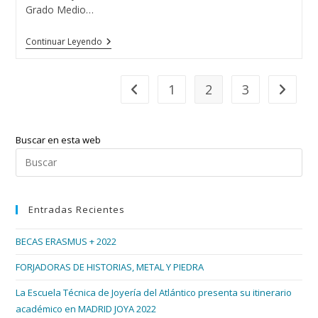
Grado Medio…
MISS
Continuar Leyendo
TURISMO
GALICIA
A
CORUÑA
1
2
3
Ir a la página anterior
Ir a la p
Buscar en esta web
Pul
Esc
par
Entradas Recientes
cer
el
BECAS ERASMUS + 2022
pan
de
FORJADORAS DE HISTORIAS, METAL Y PIEDRA
bús
La Escuela Técnica de Joyería del Atlántico presenta su itinerario
académico en MADRID JOYA 2022