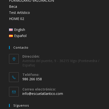
FORMULARIO VALORACIÓN
Beca
Test Artístico
HOME 02
English
Español
Contacto
Dirección:
Avenida del puente, 9 - 36215 Vigo (Pontevedra /
España)
Teléfono:
986 266 058
Se
Correo electrónico:
abre
Se
info@escuelatlantico.com
en
abre
en
tu
Síguenos
tu
aplicación