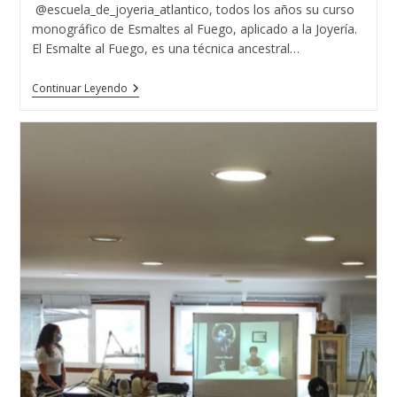
entrada:
@escuela_de_joyeria_atlantico, todos los años su curso
monográfico de Esmaltes al Fuego, aplicado a la Joyería.
El Esmalte al Fuego, es una técnica ancestral…
CURSO
Continuar Leyendo
MONOGRAFICO
ESMALTES
AL
FUEGO