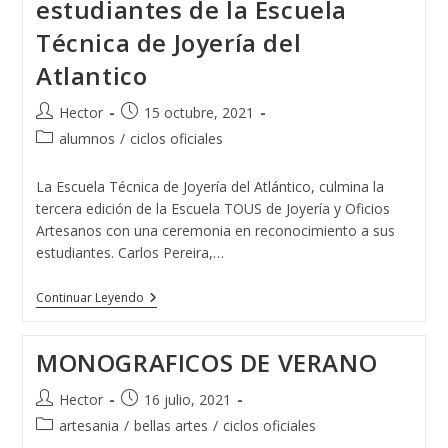
estudiantes de la Escuela
Técnica de Joyería del
Atlantico
Autor
Publicación
Hector
15 octubre, 2021
de
de
Categoría
alumnos
/
ciclos oficiales
la
la
de
entrada:
entrada:
la
La Escuela Técnica de Joyería del Atlántico, culmina la
entrada:
tercera edición de la Escuela TOUS de Joyería y Oficios
Artesanos con una ceremonia en reconocimiento a sus
estudiantes. Carlos Pereira,…
TOUS
Continuar Leyendo
Reconoce
A
Los
MONOGRAFICOS DE VERANO
Estudiantes
De
La
Autor
Publicación
Hector
16 julio, 2021
Escuela
de
de
Categoría
artesania
/
bellas artes
Técnica
/
ciclos oficiales
la
la
De
de