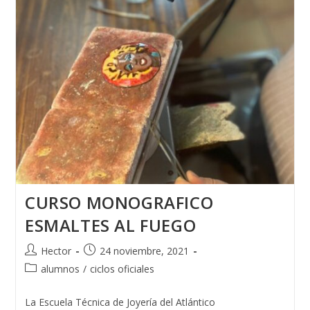
CURSO MONOGRAFICO
ESMALTES AL FUEGO
Autor
Publicación
Hector
24 noviembre, 2021
de
de
Categoría
alumnos
/
ciclos oficiales
la
la
de
entrada:
entrada:
la
La Escuela Técnica de Joyería del Atlántico