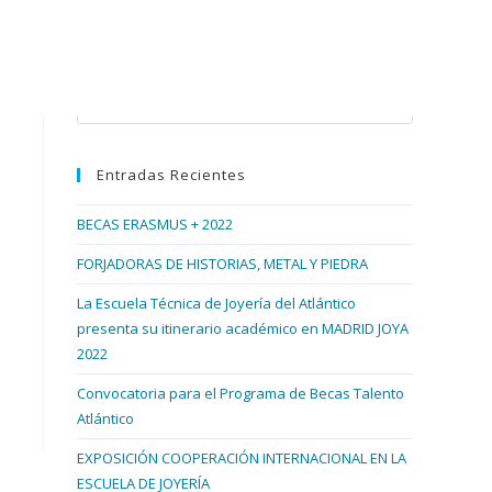
Buscar en esta web
Pulsa
Escape
para
Entradas Recientes
cerrar
el
BECAS ERASMUS + 2022
panel
de
FORJADORAS DE HISTORIAS, METAL Y PIEDRA
búsqueda.
La Escuela Técnica de Joyería del Atlántico
presenta su itinerario académico en MADRID JOYA
2022
Convocatoria para el Programa de Becas Talento
Atlántico
EXPOSICIÓN COOPERACIÓN INTERNACIONAL EN LA
ESCUELA DE JOYERÍA