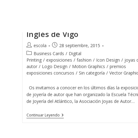
Ir
al
contenido
Exposición de Joyas en El Cort
Inglés de Vigo
Autor
Publicación
escola
28 septiembre, 2015
de
de
Categoría
Business Cards
/
Digital
la
la
de
Printing
/
exposiciones
/
fashion
/
Icon Design
/
joyas 
entrada:
entrada:
la
autor
/
Logo Design
/
Motion Graphics
/
premios
entrada:
exposiciones concursos
/
Sin categoría
/
Vector Graphi
Os invitamos a conocer en los últimos días la exposici
de joyería de autor que han organizado la Escuela Técn
de Joyería del Atlántico, la Asociación Joyas de Autor…
Exposición
Continuar Leyendo
De
Joyas
En
El