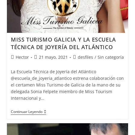
MISS TURISMO GALICIA Y LA ESCUELA
TÉCNICA DE JOYERÍA DEL ATLÁNTICO
Autor
Publicación
Categoría
Hector
21 mayo, 2021
desfiles
/
Sin categoría
de
de
de
la
la
la
La Escuela Técnica de Joyería del Atlántico
entrada:
entrada:
entrada:
@escuela_de_joyeria_atlantico estrena colaboración con
el certamen Miss Turismo de Galicia de la mano de su
delegada Sonia Felpete miembro de Miss Tourism
Internacional y…
MISS
Continuar Leyendo
TURISMO
GALICIA
Y