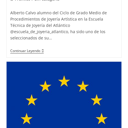
la
la
de
entrada:
entrada:
la
Alberto Calvo alumno del Ciclo de Grado Medio de
entrada:
Procedimientos de Joyería Artística en la Escuela
Técnica de Joyería del Atlántico
@escuela_de_joyeria_atlantico, ha sido uno de los
seleccionados de su…
Una
Continuar Leyendo
formación
de
éxito