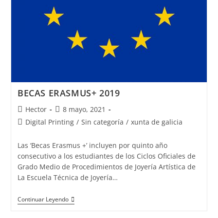
BECAS ERASMUS+ 2019
Autor
Publicación
Hector
8 mayo, 2021
de
de
Categoría
Digital Printing
/
Sin categoría
/
xunta de galicia
la
la
de
entrada:
entrada:
la
Las ‘Becas Erasmus +’ incluyen por quinto año
entrada:
consecutivo a los estudiantes de los Ciclos Oficiales de
Grado Medio de Procedimientos de Joyería Artística de
La Escuela Técnica de Joyería…
BECAS
Continuar Leyendo
ERASMUS+