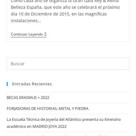
Como cada año se organiza la Gran Gala Rey & Reina
Belleza España, que este año se celebrará el próximo
día 10 de Diciembre de 2015, en las magníficas
instalaciones…
El
Continuar Leyendo
Rey
&
Reina
Buscar:
Belleza
España
2015
Entradas Recientes
tendrá
sabor
BECAS ERASMUS + 2022
gallego
FORJADORAS DE HISTORIAS, METAL Y PIEDRA
La Escuela Técnica de Joyería del Atlántico presenta su itinerario
académico en MADRID JOYA 2022