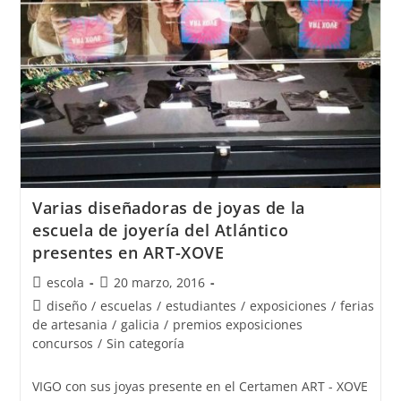
diseñó
en
Vigo
Varias diseñadoras de joyas de la
escuela de joyería del Atlántico
presentes en ART-XOVE
Autor
Publicación
escola
20 marzo, 2016
de
de
Categoría
diseño
/
escuelas
/
estudiantes
/
exposiciones
/
ferias
la
la
de
de artesania
/
galicia
/
premios exposiciones
entrada:
entrada:
la
concursos
/
Sin categoría
entrada:
VIGO con sus joyas presente en el Certamen ART - XOVE