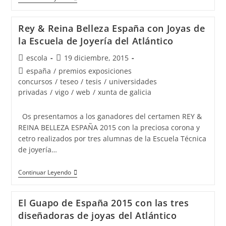
colegio
Santiago
Rey & Reina Belleza España con Joyas de
Apóstol
la Escuela de Joyería del Atlántico
de
Autor
Publicación
escola
19 diciembre, 2015
Ponteareas
de
de
Categoría
españa
/
premios exposiciones
y
la
la
de
concursos
/
teseo
/
tesis
/
universidades
la
entrada:
entrada:
la
privadas
/
vigo
/
web
/
xunta de galicia
escuela
entrada:
de
Os presentamos a los ganadores del certamen REY &
joyería
REINA BELLEZA ESPAÑA 2015 con la preciosa corona y
del
cetro realizados por tres alumnas de la Escuela Técnica
Atlántico
de joyería…
juntos
Rey
Continuar Leyendo
por
&
un
Reina
proyecto
El Guapo de España 2015 con las tres
Belleza
solidario
diseñadoras de joyas del Atlántico
España