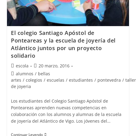
El colegio Santiago Apóstol de
Ponteareas y la escuela de joyería del
Atlántico juntos por un proyecto
solidario
Autor
Publicación
escola
20 marzo, 2016
de
de
Categoría
alumnos
/
bellas
la
la
de
artes
/
colegios
/
escuelas
/
estudiantes
/
pontevedra
/
talle
entrada:
entrada:
la
de joyeria
entrada:
Los estudiantes del Colegio Santiago Apóstol de
Ponteareas aprenden nuevas competencias en
colaboración con los alumnos y alumnas de la escuela
de joyería del Atlántico de Vigo. Los jóvenes del…
El
Continuar Leyendo