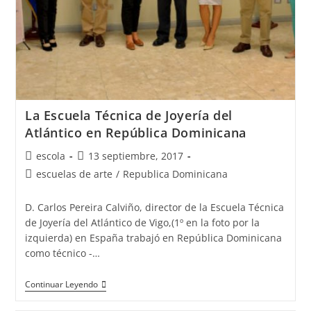
MUNDO
ALEMANIA
2018
La Escuela Técnica de Joyería del
Atlántico en República Dominicana
Autor
Publicación
escola
13 septiembre, 2017
de
de
Categoría
escuelas de arte
/
Republica Dominicana
la
la
de
entrada:
entrada:
la
D. Carlos Pereira Calviño, director de la Escuela Técnica
entrada:
de Joyería del Atlántico de Vigo,(1º en la foto por la
izquierda) en España trabajó en República Dominicana
como técnico -…
La
Continuar Leyendo
Escuela