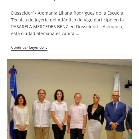
entrada:
Düsseldorf - Alemania Liliana Rodríguez de la Escuela
Técnica de Joyería del Atlántico de Vigo participó en la
PASARELA MERCEDES BENZ en Düsseldorf - Alemania,
esta ciudad alemana es capital…
Liliana
Continuar Leyendo
Rodríguez
de
la
Escuela
Técnica
de
Joyería
del
Atlántico
con
MISS