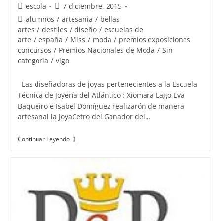
Autor
Publicación
escola
7 diciembre, 2015
con
de
de
Categoría
alumnos
/
artesania
/
bellas
Joyas
la
la
de
artes
/
desfiles
/
diseño
/
escuelas de
de
entrada:
entrada:
la
arte
/
españa
/
Miss
/
moda
/
premios exposiciones
la
entrada:
concursos
/
Premios Nacionales de Moda
/
Sin
Escuela
categoría
/
vigo
de
Joyería
Las diseñadoras de joyas pertenecientes a la Escuela
del
Técnica de Joyería del Atlántico : Xiomara Lago,Eva
Baqueiro e Isabel Domíguez realizarón de manera
Atlántico
artesanal la JoyaCetro del Ganador del…
El
Continuar Leyendo
Guapo
de
España
2015
con
las