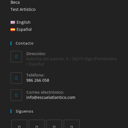
Beca
Test Artístico
English
Español
Contacto
Dirección:
Avenida del puente, 9 - 36215 Vigo (Pontevedra
/ España)
Teléfono:
986 266 058
Se
Correo electrónico:
abre
Se
info@escuelatlantico.com
en
abre
en
tu
Síguenos
tu
aplicación
aplicación