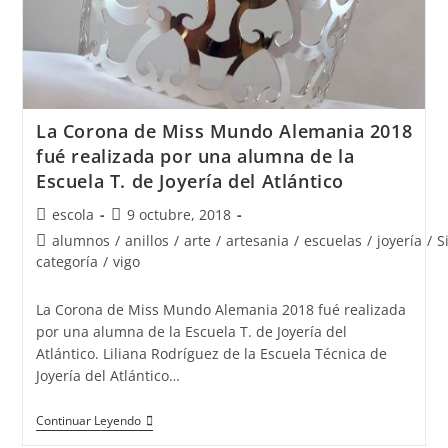
La Corona de Miss Mundo Alemania 2018
fué realizada por una alumna de la
Escuela T. de Joyería del Atlántico
Autor
Publicación
escola
9 octubre, 2018
de
de
Categoría
alumnos
/
anillos
/
arte
/
artesania
/
escuelas
/
joyería
/
S
la
la
de
categoría
/
vigo
entrada:
entrada:
la
entrada:
La Corona de Miss Mundo Alemania 2018 fué realizada
por una alumna de la Escuela T. de Joyería del
Atlántico. Liliana Rodríguez de la Escuela Técnica de
Joyería del Atlántico…
La
Continuar Leyendo
Corona