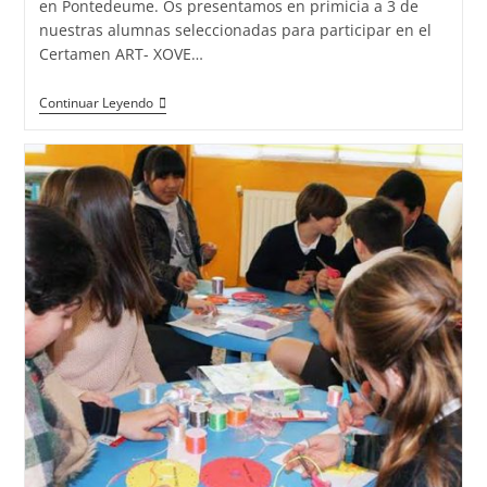
en Pontedeume. Os presentamos en primicia a 3 de
nuestras alumnas seleccionadas para participar en el
Certamen ART- XOVE…
Varias
Continuar Leyendo
diseñadoras
de
joyas
de
la
escuela
de
joyería
del
Atlántico
presentes
en
ART-
XOVE