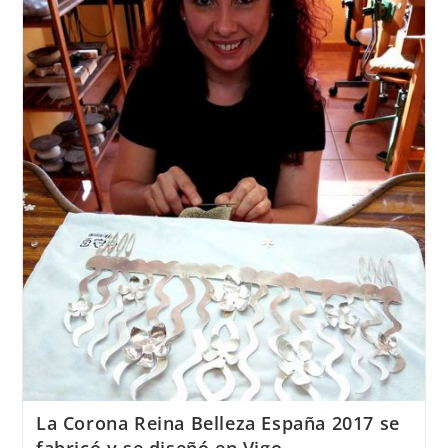
Técnica
de
Joyería
del
Atlántico
en
República
Dominicana
La Corona Reina Belleza España 2017 se