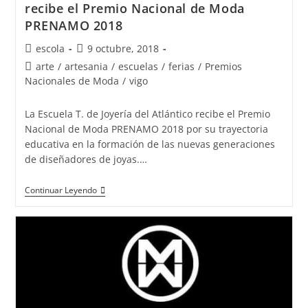
recibe el Premio Nacional de Moda
PRENAMO 2018
Autor
Publicación
escola
9 octubre, 2018
de
de
Categoría
arte
/
artesania
/
escuelas
/
ferias
/
Premios
la
la
de
Nacionales de Moda
/
vigo
entrada:
entrada:
la
entrada:
La Escuela T. de Joyería del Atlántico recibe el Premio
Nacional de Moda PRENAMO 2018 por su trayectoria
educativa en la formación de las nuevas generaciones
de diseñadores de joyas.…
La
Continuar Leyendo
Escuela
T.
de
Joyería
del
Atlántico