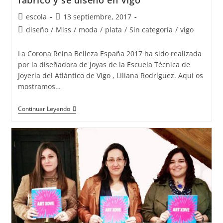
fabricó y se diseñó en Vigo
Autor
Publicación
escola
13 septiembre, 2017
de
de
Categoría
diseño
/
Miss
/
moda
/
plata
/
Sin categoría
/
vigo
la
la
de
entrada:
entrada:
la
La Corona Reina Belleza España 2017 ha sido realizada
entrada:
por la diseñadora de joyas de la Escuela Técnica de
Joyería del Atlántico de Vigo , Liliana Rodríguez. Aquí os
mostramos…
La
Continuar Leyendo
Corona
Reina
Belleza
España
2017
se
fabricó
y
se