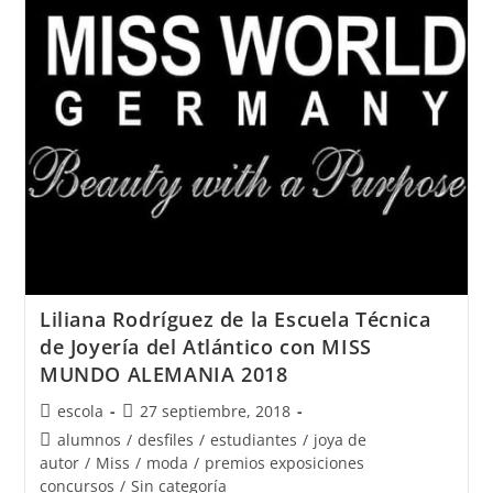
recibe
el
Premio
Nacional
de
Moda
PRENAMO
2018
Liliana Rodríguez de la Escuela Técnica
de Joyería del Atlántico con MISS
MUNDO ALEMANIA 2018
Autor
Publicación
escola
27 septiembre, 2018
de
de
Categoría
alumnos
/
desfiles
/
estudiantes
/
joya de
la
la
de
autor
/
Miss
/
moda
/
premios exposiciones
entrada:
entrada:
la
concursos
/
Sin categoría