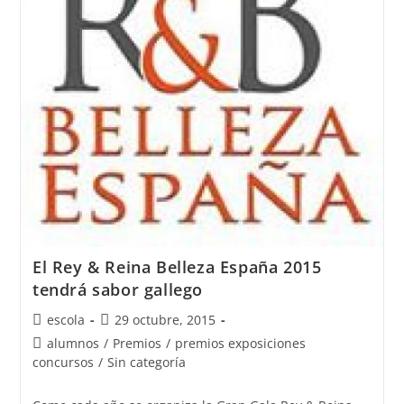
tres
diseñadoras
de
joyas
del
Atlántico
El Rey & Reina Belleza España 2015
tendrá sabor gallego
Autor
Publicación
escola
29 octubre, 2015
de
de
Categoría
alumnos
/
Premios
/
premios exposiciones
la
la
de
concursos
/
Sin categoría
entrada:
entrada:
la
entrada: