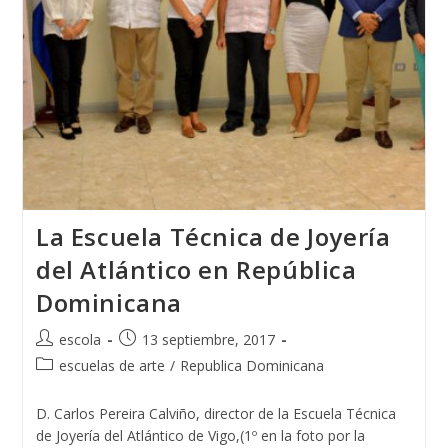
La Escuela Técnica de Joyería
del Atlántico en República
Dominicana
Autor
Publicación
escola
13 septiembre, 2017
de
de
Categoría
escuelas de arte
/
Republica Dominicana
la
la
de
entrada:
entrada:
la
D. Carlos Pereira Calviño, director de la Escuela Técnica
entrada:
de Joyería del Atlántico de Vigo,(1º en la foto por la