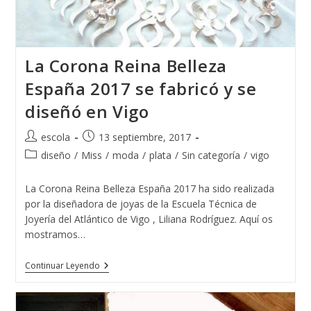
La Corona Reina Belleza
España 2017 se fabricó y se
diseñó en Vigo
Autor
Publicación
escola
13 septiembre, 2017
de
de
Categoría
diseño
/
Miss
/
moda
/
plata
/
Sin categoría
/
vigo
la
la
de
entrada:
entrada:
la
La Corona Reina Belleza España 2017 ha sido realizada
entrada:
por la diseñadora de joyas de la Escuela Técnica de
Joyería del Atlántico de Vigo , Liliana Rodríguez. Aquí os
mostramos…
La
Continuar Leyendo
Corona
Reina
Belleza
España