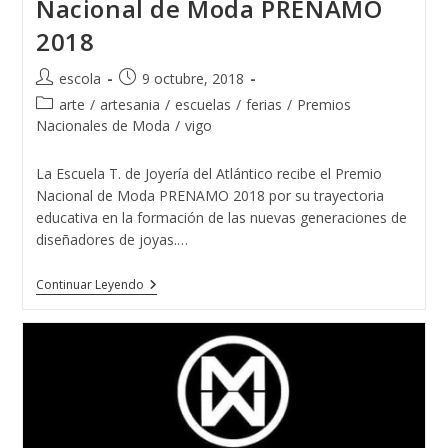
Nacional de Moda PRENAMO
2018
Autor
Publicación
escola
9 octubre, 2018
de
de
Categoría
arte
/
artesania
/
escuelas
/
ferias
/
Premios
la
la
de
Nacionales de Moda
/
vigo
entrada:
entrada:
la
entrada:
La Escuela T. de Joyería del Atlántico recibe el Premio
Nacional de Moda PRENAMO 2018 por su trayectoria
educativa en la formación de las nuevas generaciones de
diseñadores de joyas.…
La
Continuar Leyendo
Escuela
T.
De
Joyería
Del
Atlántico
Recibe
El
Premio
Nacional