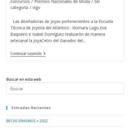
entrada:
concursos
/
Premios Nacionales de Moda
/
Sin
categoría
/
vigo
Las diseñadoras de joyas pertenecientes a la Escuela
Técnica de Joyería del Atlántico : Xiomara Lago,Eva
Baqueiro e Isabel Domíguez realizarón de manera
artesanal la JoyaCetro del Ganador del…
El
Continuar Leyendo
Guapo
De
España
2015
Con
Buscar en esta web
Las
Tres
Pul
Diseñadoras
Esc
De
Joyas
par
Del
Entradas Recientes
cer
Atlántico
el
BECAS ERASMUS + 2022
pan
de