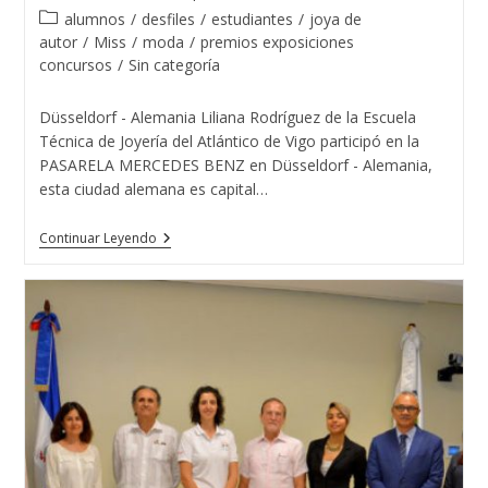
de
de
Categoría
alumnos
/
desfiles
/
estudiantes
/
joya de
la
la
de
autor
/
Miss
/
moda
/
premios exposiciones
entrada:
entrada:
la
concursos
/
Sin categoría
entrada:
Düsseldorf - Alemania Liliana Rodríguez de la Escuela
Técnica de Joyería del Atlántico de Vigo participó en la
PASARELA MERCEDES BENZ en Düsseldorf - Alemania,
esta ciudad alemana es capital…
Liliana
Continuar Leyendo
Rodríguez
De
La
Escuela
Técnica
De
Joyería
Del
Atlántico
Con
MISS
MUNDO
ALEMANIA
2018