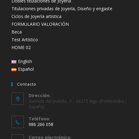
Dobles titulaciones de Joyería
Titulaciones privadas de Joyería, Diseño y engaste
Ciclos de Joyería artistica
FORMULARIO VALORACIÓN
Beca
Test Artístico
HOME 02
English
Español
Contacto
Dirección:
Avenida del puente, 9 - 36215 Vigo (Pontevedra /
España)
Teléfono:
986 266 058
Se
Correo electrónico:
abre