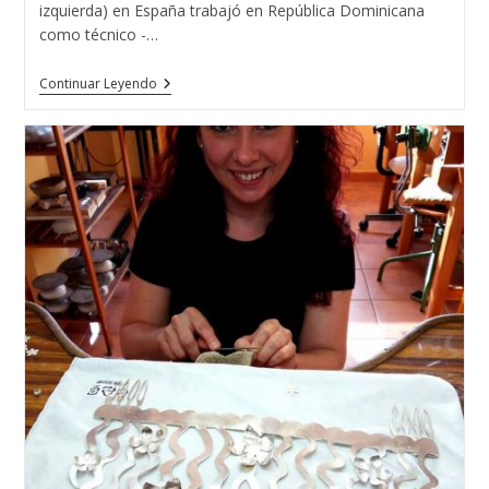
izquierda) en España trabajó en República Dominicana
como técnico -…
La
Continuar Leyendo
Escuela
Técnica
De
Joyería
Del
Atlántico
En
República
Dominicana