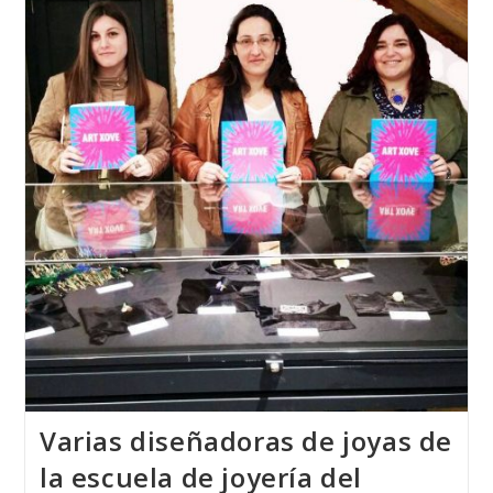
2017
Se
Fabricó
Y
Se
Diseñó
En
Vigo
Varias diseñadoras de joyas de
la escuela de joyería del