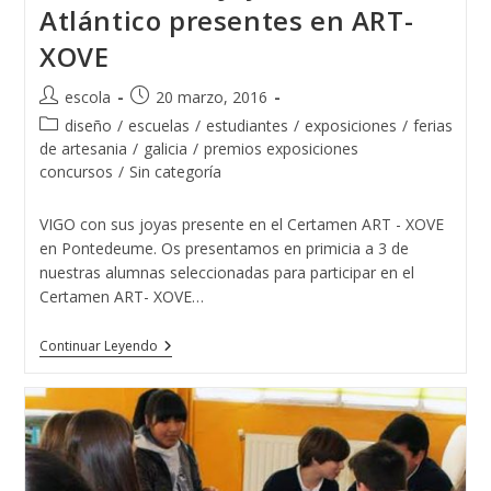
Atlántico presentes en ART-
XOVE
Autor
Publicación
escola
20 marzo, 2016
de
de
Categoría
diseño
/
escuelas
/
estudiantes
/
exposiciones
/
ferias
la
la
de
de artesania
/
galicia
/
premios exposiciones
entrada:
entrada:
la
concursos
/
Sin categoría
entrada:
VIGO con sus joyas presente en el Certamen ART - XOVE
en Pontedeume. Os presentamos en primicia a 3 de
nuestras alumnas seleccionadas para participar en el
Certamen ART- XOVE…
Varias
Continuar Leyendo
Diseñadoras
De
Joyas
De
La
Escuela
De
Joyería