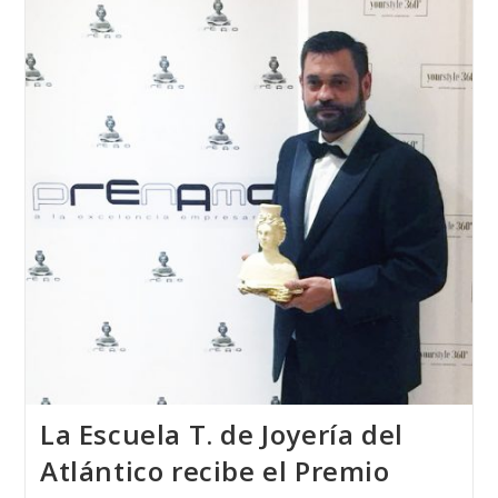
Alemania
2018
Fué
Realizada
Por
Una
Alumna
De
La
Escuela
T.
De
Joyería
Del
Atlántico
La Escuela T. de Joyería del
Atlántico recibe el Premio