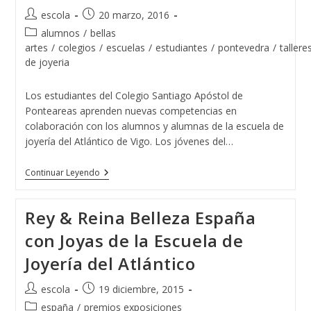
Autor
Publicación
escola
20 marzo, 2016
de
de
Categoría
alumnos
/
bellas
la
la
de
artes
/
colegios
/
escuelas
/
estudiantes
/
pontevedra
/
tallere
entrada:
entrada:
la
de joyeria
entrada:
Los estudiantes del Colegio Santiago Apóstol de
Ponteareas aprenden nuevas competencias en
colaboración con los alumnos y alumnas de la escuela de
joyería del Atlántico de Vigo. Los jóvenes del…
El
Continuar Leyendo
Colegio
Santiago
Apóstol
Rey & Reina Belleza España
De
Ponteareas
con Joyas de la Escuela de
Y
La
Joyería del Atlántico
Escuela
De
Joyería
Autor
Publicación
escola
19 diciembre, 2015
Del
de
de
Atlántico
Categoría
españa
/
premios exposiciones