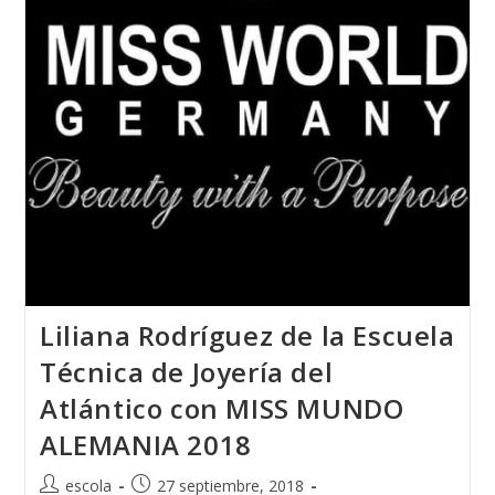
De
Moda
PRENAMO
2018
Liliana Rodríguez de la Escuela
Técnica de Joyería del
Atlántico con MISS MUNDO
ALEMANIA 2018
Autor
Publicación
escola
27 septiembre, 2018