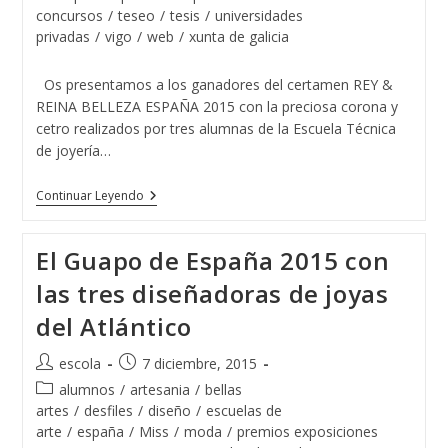
Juntos
la
la
de
concursos
/
teseo
/
tesis
/
universidades
Por
entrada:
entrada:
la
privadas
/
vigo
/
web
/
xunta de galicia
Un
entrada:
Proyecto
Solidario
Os presentamos a los ganadores del certamen REY &
REINA BELLEZA ESPAÑA 2015 con la preciosa corona y
cetro realizados por tres alumnas de la Escuela Técnica
de joyería…
Rey
Continuar Leyendo
&
Reina
Belleza
El Guapo de España 2015 con
España
Con
las tres diseñadoras de joyas
Joyas
De
del Atlántico
La
Escuela
De
Autor
Publicación
escola
7 diciembre, 2015
Joyería
de
de
Del
Categoría
alumnos
/
artesania
/
bellas
Atlántico
la
la
de
artes
/
desfiles
/
diseño
/
escuelas de
entrada:
entrada:
la
arte
/
españa
/
Miss
/
moda
/
premios exposiciones