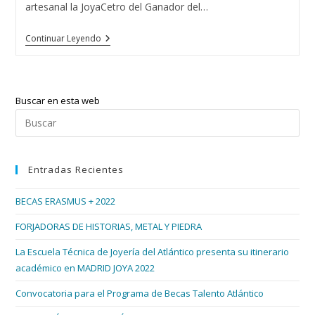
artesanal la JoyaCetro del Ganador del…
El
Continuar Leyendo
Guapo
De
España
2015
Con
Buscar en esta web
Las
Tres
Pul
Diseñadoras
Esc
De
Joyas
par
Del
Entradas Recientes
cer
Atlántico
el
BECAS ERASMUS + 2022
pan
de
FORJADORAS DE HISTORIAS, METAL Y PIEDRA
bús
La Escuela Técnica de Joyería del Atlántico presenta su itinerario
académico en MADRID JOYA 2022
Convocatoria para el Programa de Becas Talento Atlántico