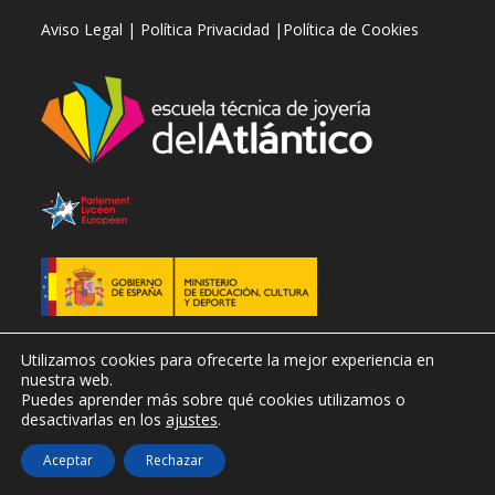
Se
Se
Se
Se
Aviso Legal |
Política Privacidad |
Política de Cookies
abre
abre
abre
abre
en
en
en
en
una
una
una
una
nueva
nueva
nueva
nueva
pestaña
pestaña
pestaña
pestaña
Utilizamos cookies para ofrecerte la mejor experiencia en
nuestra web.
Puedes aprender más sobre qué cookies utilizamos o
desactivarlas en los
ajustes
.
Copyright © 2026 Todos los derechos reservados
Aceptar
Rechazar