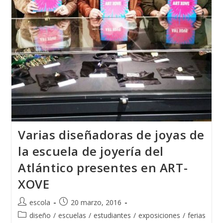
Varias diseñadoras de joyas de
la escuela de joyería del
Atlántico presentes en ART-
XOVE
Autor
Publicación
escola
20 marzo, 2016
de
de
Categoría
diseño
/
escuelas
/
estudiantes
/
exposiciones
/
ferias
la
la