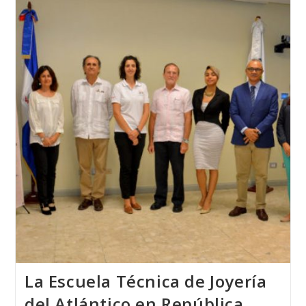
Escuela
Técnica
De
Joyería
Del
Atlántico
Con
MISS
MUNDO
ALEMANIA
2018
La Escuela Técnica de Joyería
del Atlántico en República