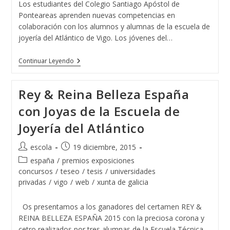
Los estudiantes del Colegio Santiago Apóstol de
Ponteareas aprenden nuevas competencias en
colaboración con los alumnos y alumnas de la escuela de
joyería del Atlántico de Vigo. Los jóvenes del…
El
Continuar Leyendo
Colegio
Santiago
Apóstol
Rey & Reina Belleza España
De
Ponteareas
con Joyas de la Escuela de
Y
La
Joyería del Atlántico
Escuela
De
Joyería
Autor
Publicación
escola
19 diciembre, 2015
Del
de
de
Atlántico
Categoría
españa
/
premios exposiciones
Juntos
la
la
de
concursos
/
teseo
/
tesis
/
universidades
Por
entrada:
entrada:
la
privadas
/
vigo
/
web
/
xunta de galicia
Un
entrada:
Proyecto
Solidario
Os presentamos a los ganadores del certamen REY &
REINA BELLEZA ESPAÑA 2015 con la preciosa corona y
cetro realizados por tres alumnas de la Escuela Técnica