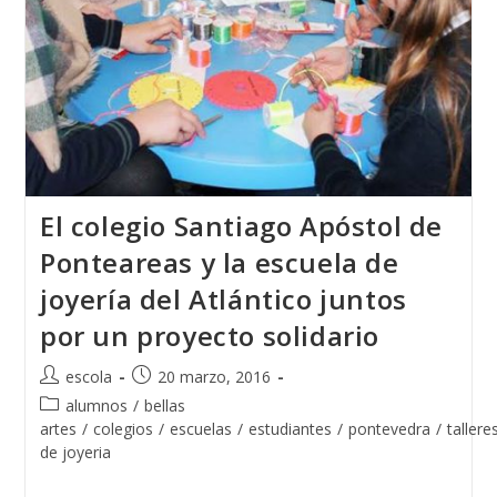
El colegio Santiago Apóstol de
Ponteareas y la escuela de
joyería del Atlántico juntos
por un proyecto solidario
Autor
Publicación
escola
20 marzo, 2016
de
de
Categoría
alumnos
/
bellas
la
la
de
artes
/
colegios
/
escuelas
/
estudiantes
/
pontevedra
/
tallere
entrada:
entrada:
la
de joyeria
entrada: