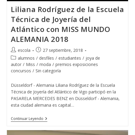
Liliana Rodríguez de la Escuela
Técnica de Joyería del
Atlántico con MISS MUNDO
ALEMANIA 2018
Autor
Publicación
escola
27 septiembre, 2018
de
de
Categoría
alumnos
/
desfiles
/
estudiantes
/
joya de
la
la
de
autor
/
Miss
/
moda
/
premios exposiciones
entrada:
entrada:
la
concursos
/
Sin categoría
entrada:
Düsseldorf - Alemania Liliana Rodríguez de la Escuela
Técnica de Joyería del Atlántico de Vigo participó en la
PASARELA MERCEDES BENZ en Düsseldorf - Alemania,
esta ciudad alemana es capital…
Liliana
Continuar Leyendo
Rodríguez
De
La