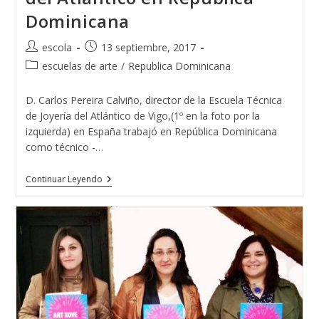
Dominicana
Autor
Publicación
escola
13 septiembre, 2017
de
de
Categoría
escuelas de arte
/
Republica Dominicana
la
la
de
entrada:
entrada:
la
D. Carlos Pereira Calviño, director de la Escuela Técnica
entrada:
de Joyería del Atlántico de Vigo,(1º en la foto por la
izquierda) en España trabajó en República Dominicana
como técnico -…
La
Continuar Leyendo
Escuela
Técnica
De
Joyería
Del
Atlántico
En
República
Dominicana