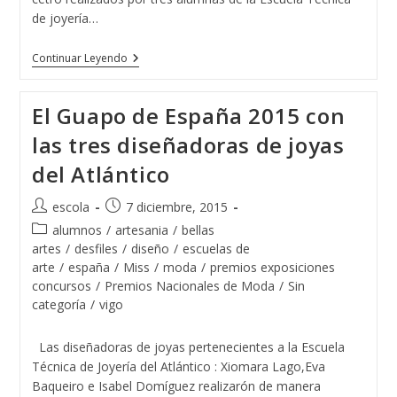
de joyería…
Rey
Continuar Leyendo
&
Reina
Belleza
El Guapo de España 2015 con
España
Con
las tres diseñadoras de joyas
Joyas
De
del Atlántico
La
Escuela
De
Autor
Publicación
escola
7 diciembre, 2015
Joyería
de
de
Del
Categoría
alumnos
/
artesania
/
bellas
Atlántico
la
la
de
artes
/
desfiles
/
diseño
/
escuelas de
entrada:
entrada:
la
arte
/
españa
/
Miss
/
moda
/
premios exposiciones
entrada:
concursos
/
Premios Nacionales de Moda
/
Sin
categoría
/
vigo
Las diseñadoras de joyas pertenecientes a la Escuela
Técnica de Joyería del Atlántico : Xiomara Lago,Eva
Baqueiro e Isabel Domíguez realizarón de manera