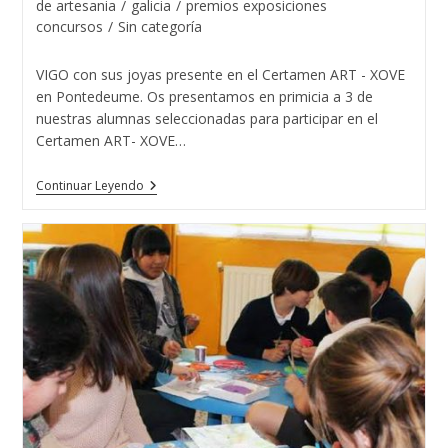
de
de artesania
/
galicia
/
premios exposiciones
entrada:
entrada:
la
concursos
/
Sin categoría
entrada:
VIGO con sus joyas presente en el Certamen ART - XOVE
en Pontedeume. Os presentamos en primicia a 3 de
nuestras alumnas seleccionadas para participar en el
Certamen ART- XOVE…
Varias
Continuar Leyendo
Diseñadoras
De
Joyas
De
La
Escuela
De
Joyería
Del
Atlántico
Presentes
En
ART-
XOVE