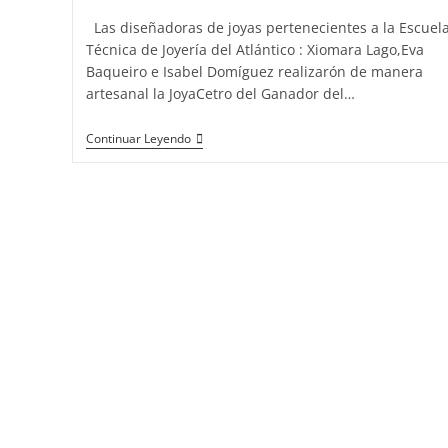
del
Las diseñadoras de joyas pertenecientes a la Escuel
Atlántico
Técnica de Joyería del Atlántico : Xiomara Lago,Eva
Baqueiro e Isabel Domíguez realizarón de manera
juntos
artesanal la JoyaCetro del Ganador del…
por
un
El
Continuar Leyendo
proyecto
Guapo
solidario
de
España
2015
con
las
tres
diseñadoras
de
joyas
del
Atlántico