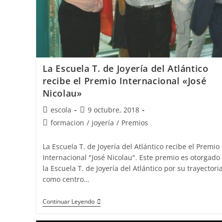
La Escuela T. de Joyería del Atlántico
recibe el Premio Internacional «José
Nicolau»
Autor
Publicación
escola
9 octubre, 2018
de
de
Categoría
formacion
/
joyería
/
Premios
la
la
de
entrada:
entrada:
la
La Escuela T. de Joyería del Atlántico recibe el Premio
entrada:
Internacional "José Nicolau". Este premio es otorgado
la Escuela T. de Joyería del Atlántico por su trayectori
como centro…
La
Continuar Leyendo
Escuela