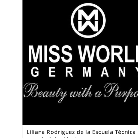
T.
de
Joyería
del
Atlántico
recibe
el
Premio
Internacional
«José
Nicolau»
Liliana Rodríguez de la Escuela Técnica