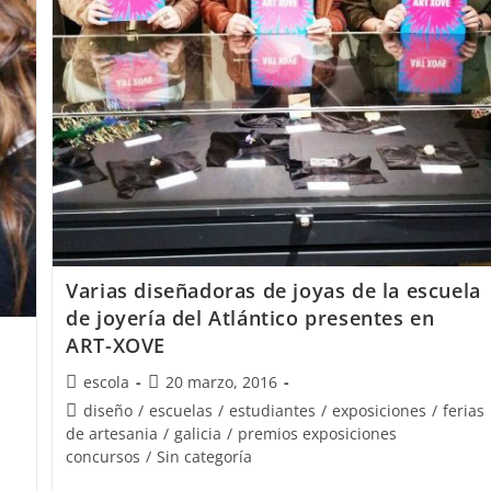
Dominicana
Varias diseñadoras de joyas de la escuela
de joyería del Atlántico presentes en
ART-XOVE
Autor
Publicación
escola
20 marzo, 2016
de
de
Categoría
diseño
/
escuelas
/
estudiantes
/
exposiciones
/
ferias
la
la
de
de artesania
/
galicia
/
premios exposiciones
entrada:
entrada:
la
concursos
/
Sin categoría
entrada: