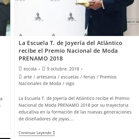
La Escuela T. de Joyería del Atlántico
recibe el Premio Nacional de Moda
PRENAMO 2018
Autor
Publicación
escola
9 octubre, 2018
de
de
Categoría
arte
/
artesania
/
escuelas
/
ferias
/
Premios
la
la
de
Nacionales de Moda
/
vigo
entrada:
entrada:
la
entrada:
La Escuela T. de Joyería del Atlántico recibe el Premio
 a
Nacional de Moda PRENAMO 2018 por su trayectoria
a
educativa en la formación de las nuevas generaciones
de diseñadores de joyas.…
La
Continuar Leyendo