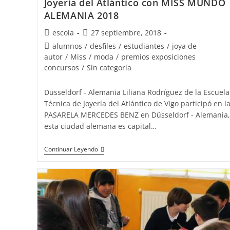
Joyería del Atlántico con MISS MUNDO
ALEMANIA 2018
Autor
Publicación
escola
27 septiembre, 2018
de
de
Categoría
alumnos
/
desfiles
/
estudiantes
/
joya de
la
la
de
autor
/
Miss
/
moda
/
premios exposiciones
entrada:
entrada:
la
concursos
/
Sin categoría
entrada:
Düsseldorf - Alemania Liliana Rodríguez de la Escuela
Técnica de Joyería del Atlántico de Vigo participó en l
PASARELA MERCEDES BENZ en Düsseldorf - Alemania,
esta ciudad alemana es capital…
Liliana
Continuar Leyendo
Rodríguez
de
la
Escuela
Técnica
de