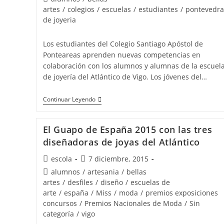
la
la
de
artes
/
colegios
/
escuelas
/
estudiantes
/
pontevedra
entrada:
entrada:
la
de joyeria
entrada:
Los estudiantes del Colegio Santiago Apóstol de
Ponteareas aprenden nuevas competencias en
colaboración con los alumnos y alumnas de la escuel
de joyería del Atlántico de Vigo. Los jóvenes del…
El
Continuar Leyendo
colegio
Santiago
El Guapo de España 2015 con las tres
Apóstol
diseñadoras de joyas del Atlántico
de
Autor
Publicación
escola
7 diciembre, 2015
Ponteareas
de
de
Categoría
alumnos
/
artesania
/
bellas
y
la
la
de
artes
/
desfiles
/
diseño
/
escuelas de
la
entrada:
entrada:
la
arte
/
españa
/
Miss
/
moda
/
premios exposiciones
escuela
entrada:
concursos
/
Premios Nacionales de Moda
/
Sin
de
categoría
/
vigo
joyería