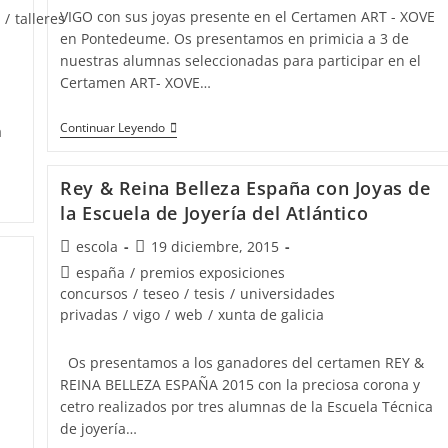
VIGO con sus joyas presente en el Certamen ART - XOVE
/
talleres
en Pontedeume. Os presentamos en primicia a 3 de
nuestras alumnas seleccionadas para participar en el
Certamen ART- XOVE…
Varias
Continuar Leyendo
a
diseñadoras
de
Rey & Reina Belleza España con Joyas de
joyas
la Escuela de Joyería del Atlántico
de
Autor
Publicación
escola
19 diciembre, 2015
la
de
de
Categoría
españa
/
premios exposiciones
escuela
la
la
de
concursos
/
teseo
/
tesis
/
universidades
de
entrada:
entrada:
la
privadas
/
vigo
/
web
/
xunta de galicia
joyería
entrada:
del
Os presentamos a los ganadores del certamen REY &
Atlántico
REINA BELLEZA ESPAÑA 2015 con la preciosa corona y
presentes
cetro realizados por tres alumnas de la Escuela Técnica
en
de joyería…