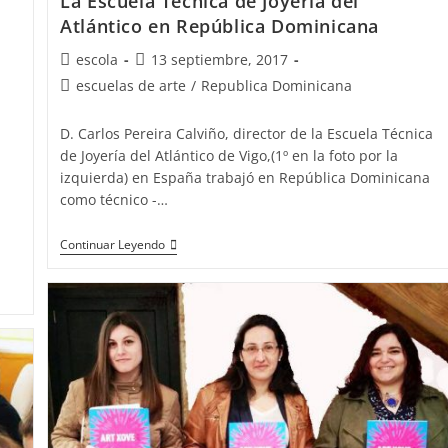
La Escuela Técnica de Joyería del
Atlántico en República Dominicana
Autor
Publicación
escola
13 septiembre, 2017
de
de
Categoría
escuelas de arte
/
Republica Dominicana
la
la
de
entrada:
entrada:
la
D. Carlos Pereira Calviño, director de la Escuela Técnica
entrada:
de Joyería del Atlántico de Vigo,(1º en la foto por la
izquierda) en España trabajó en República Dominicana
como técnico -…
a
La
Continuar Leyendo
Escuela
Técnica
de
Joyería
del
Atlántico
en
República