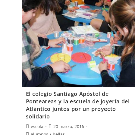
Joyería
del
Atlántico
con
MISS
MUNDO
ALEMANIA
2018
El colegio Santiago Apóstol de
Ponteareas y la escuela de joyería del
Atlántico juntos por un proyecto
solidario
Autor
Publicación
escola
20 marzo, 2016
de
de
Categoría
alumnos
/
bellas