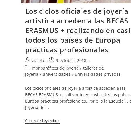
Los ciclos oficiales de joyería
artística acceden a las BECAS
ERASMUS + realizando en casi
todos los países de Europa
prácticas profesionales
Autor
Publicación
escola
9 octubre, 2018
de
de
Categoría
monográficos de joyería
/
talleres de
la
la
de
joyeria
/
universidades
/
universidades privadas
entrada:
entrada:
la
entrada:
Los ciclos oficiales de joyería artística acceden a las
BECAS ERASMUS + realizando en casi todos los países
Europa prácticas profesionales. Por ello la Escuela T. 
Joyería del…
Los
Continuar Leyendo
Ciclos
Oficiales