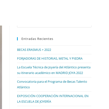
Buscar en esta web
Pulsa
Escape
para
Entradas Recientes
cerrar
el
BECAS ERASMUS + 2022
panel
de
FORJADORAS DE HISTORIAS, METAL Y PIEDRA
búsqueda.
La Escuela Técnica de Joyería del Atlántico presenta
su itinerario académico en MADRID JOYA 2022
Convocatoria para el Programa de Becas Talento
Atlántico
EXPOSICIÓN COOPERACIÓN INTERNACIONAL EN
LA ESCUELA DE JOYERÍA