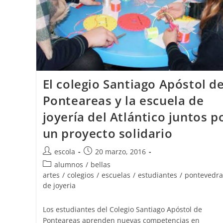
El colegio Santiago Apóstol d
Ponteareas y la escuela de
joyería del Atlántico juntos p
un proyecto solidario
Autor
Publicación
escola
20 marzo, 2016
de
de
Categoría
alumnos
/
bellas
la
la
de
artes
/
colegios
/
escuelas
/
estudiantes
/
pontevedra
entrada:
entrada:
la
de joyeria
entrada:
Los estudiantes del Colegio Santiago Apóstol de
Ponteareas aprenden nuevas competencias en