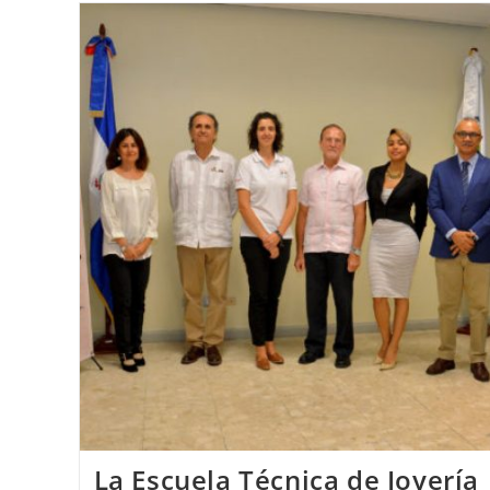
De
Joyería
Artística
Acceden
A
Las
BECAS
ERASMUS
+
Realizando
En
Casi
Todos
Los
Países
De
Europa
Prácticas
Profesionales
La Escuela Técnica de Joyería