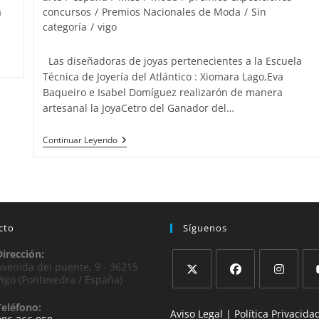
entrada:
concursos
/
Premios Nacionales de Moda
/
Sin
a
categoría
/
vigo
Las diseñadoras de joyas pertenecientes a la Escuela
Técnica de Joyería del Atlántico : Xiomara Lago,Eva
Baqueiro e Isabel Domíguez realizarón de manera
artesanal la JoyaCetro del Ganador del…
El
Continuar Leyendo
Guapo
De
España
2015
Con
Las
Tres
cto
Síguenos
Diseñadoras
De
Dirección:
Joyas
Del
Avenida del puente, 9 - 36215
Atlántico
Vigo (Pontevedra / España)
Se
Se
Se
Se
Teléfono:
Aviso Legal |
Política Privacida
abre
abre
abre
abr