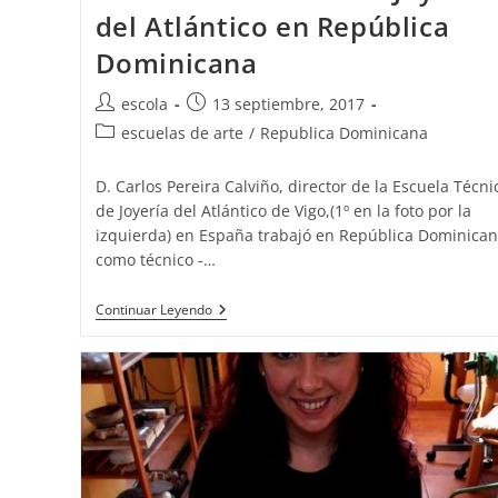
del Atlántico en República
Dominicana
Autor
Publicación
escola
13 septiembre, 2017
de
de
Categoría
escuelas de arte
/
Republica Dominicana
la
la
de
entrada:
entrada:
la
D. Carlos Pereira Calviño, director de la Escuela Técni
entrada:
de Joyería del Atlántico de Vigo,(1º en la foto por la
izquierda) en España trabajó en República Dominica
como técnico -…
La
Continuar Leyendo
Escuela
Técnica
De
Joyería
Del
Atlántico
En
República
Dominicana