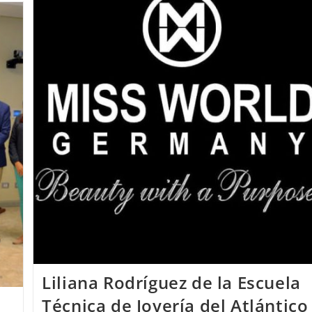
Alemania
2018
Fué
Realizada
Por
Una
Alumna
De
La
Escuela
T.
De
Joyería
Del
Atlántico
Liliana Rodríguez de la Escuela
Técnica de Joyería del Atlántico