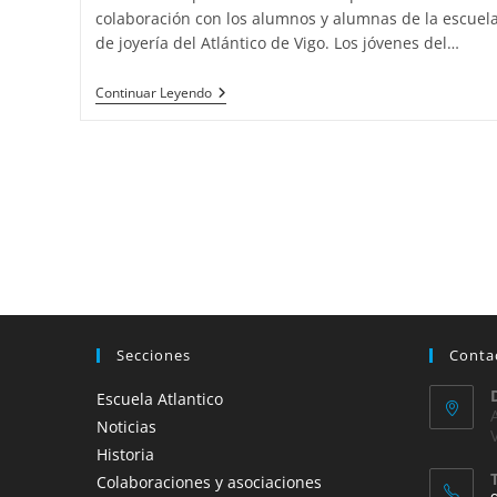
colaboración con los alumnos y alumnas de la escuel
de joyería del Atlántico de Vigo. Los jóvenes del…
El
Continuar Leyendo
Colegio
Santiago
Apóstol
De
Ponteareas
Y
La
Escuela
De
Joyería
Del
Atlántico
Juntos
Por
Secciones
Conta
Un
Proyecto
Solidario
Escuela Atlantico
Noticias
Historia
Colaboraciones y asociaciones