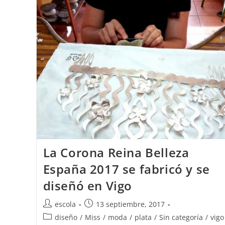
La Corona Reina Belleza
España 2017 se fabricó y se
diseñó en Vigo
Autor
Publicación
escola
13 septiembre, 2017
de
de
Categoría
diseño
/
Miss
/
moda
/
plata
/
Sin categoría
/
vigo
la
la