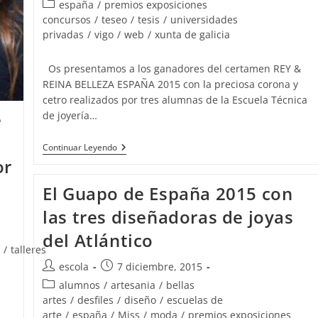
de
de
En
Categoría
españa
/
premios exposiciones
ART-
la
la
de
concursos
/
teseo
/
tesis
/
universidades
XOVE
entrada:
entrada:
la
privadas
/
vigo
/
web
/
xunta de galicia
entrada:
Os presentamos a los ganadores del certamen REY &
REINA BELLEZA ESPAÑA 2015 con la preciosa corona y
cetro realizados por tres alumnas de la Escuela Técnica
e
de joyería…
Rey
Continuar Leyendo
&
or
Reina
Belleza
El Guapo de España 2015 con
España
Con
las tres diseñadoras de joyas
Joyas
De
del Atlántico
La
Escuela
/
talleres
De
Autor
Publicación
escola
7 diciembre, 2015
Joyería
de
de
Del
Categoría
alumnos
/
artesania
/
bellas
Atlántico
la
la
de
artes
/
desfiles
/
diseño
/
escuelas de
entrada:
entrada:
la
arte
/
españa
/
Miss
/
moda
/
premios exposiciones