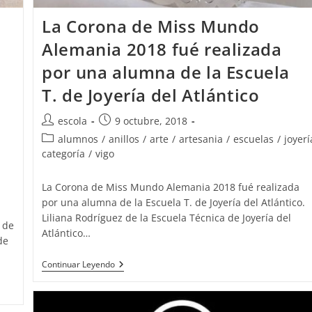
La Corona de Miss Mundo
Alemania 2018 fué realizada
por una alumna de la Escuela
T. de Joyería del Atlántico
Autor
Publicación
escola
9 octubre, 2018
de
de
Categoría
alumnos
/
anillos
/
arte
/
artesania
/
escuelas
/
joyerí
la
la
de
categoría
/
vigo
entrada:
entrada:
la
entrada:
La Corona de Miss Mundo Alemania 2018 fué realizada
por una alumna de la Escuela T. de Joyería del Atlántico.
Liliana Rodríguez de la Escuela Técnica de Joyería del
 de
Atlántico…
de
La
Continuar Leyendo
Corona
De
Miss
Mundo