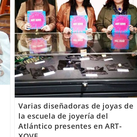
Del
Atlántico
Con
MISS
MUNDO
ALEMANIA
2018
Varias diseñadoras de joyas de
la escuela de joyería del
Atlántico presentes en ART-
XOVE