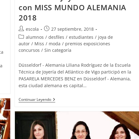
con MISS MUNDO ALEMANIA
2018
Autor
Publicación
escola
27 septiembre, 2018
de
de
Categoría
alumnos
/
desfiles
/
estudiantes
/
joya de
la
la
de
autor
/
Miss
/
moda
/
premios exposiciones
entrada:
entrada:
la
concursos
/
Sin categoría
ca
entrada:
Düsseldorf - Alemania Liliana Rodríguez de la Escuela
na
Técnica de Joyería del Atlántico de Vigo participó en la
PASARELA MERCEDES BENZ en Düsseldorf - Alemania,
esta ciudad alemana es capital…
Liliana
Continuar Leyendo
Rodríguez
De
La
Escuela
Técnica
De
Joyería