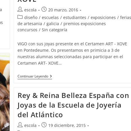
a
Autor
Publicación
escola
20 marzo, 2016
de
de
Categoría
diseño
/
escuelas
/
estudiantes
/
exposiciones
/
feria
la
la
os
de
de artesania
/
galicia
/
premios exposiciones
entrada:
entrada:
la
concursos
/
Sin categoría
entrada:
VIGO con sus joyas presente en el Certamen ART - XOVE
en Pontedeume. Os presentamos en primicia a 3 de
nuestras alumnas seleccionadas para participar en el
Certamen ART- XOVE…
Varias
Continuar Leyendo
Diseñadoras
De
Joyas
Rey & Reina Belleza España con
De
La
Joyas de la Escuela de Joyería
Escuela
De
del Atlántico
Joyería
Del
Atlántico
Autor
Publicación
escola
19 diciembre, 2015
Presentes