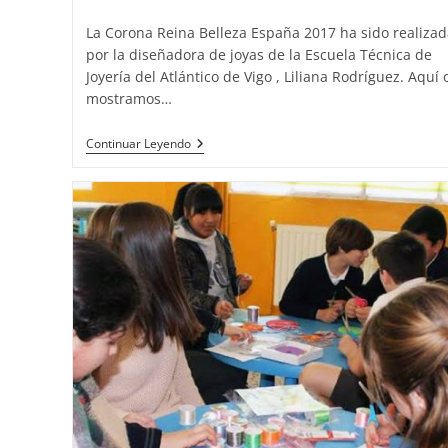
de
entrada:
entrada:
la
La Corona Reina Belleza España 2017 ha sido realizad
entrada:
por la diseñadora de joyas de la Escuela Técnica de
Joyería del Atlántico de Vigo , Liliana Rodríguez. Aquí 
mostramos…
La
Continuar Leyendo
Corona
Reina
Belleza
España
2017
Se
Fabricó
Y
Se
Diseñó
En
Vigo