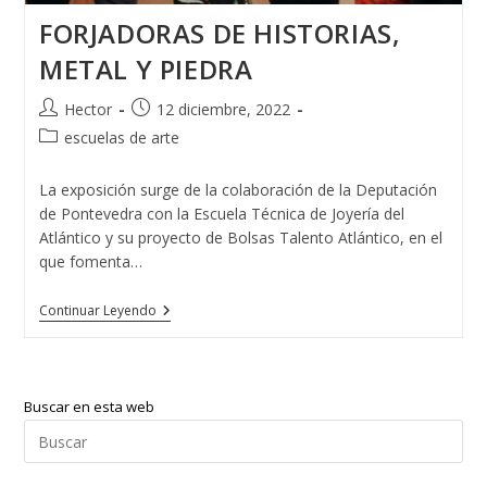
FORJADORAS DE HISTORIAS,
METAL Y PIEDRA
Autor
Publicación
Hector
12 diciembre, 2022
de
de
Categoría
escuelas de arte
la
la
de
entrada:
entrada:
la
La exposición surge de la colaboración de la Deputación
entrada:
de Pontevedra con la Escuela Técnica de Joyería del
Atlántico y su proyecto de Bolsas Talento Atlántico, en el
que fomenta…
FORJADORAS
Continuar Leyendo
DE
HISTORIAS,
METAL
Y
PIEDRA
Buscar en esta web
Pul
Esc
par