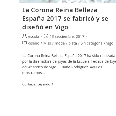
La Corona Reina Belleza
España 2017 se fabricó y se
diseñó en Vigo
Autor
Publicación
escola
13 septiembre, 2017
de
de
Categoría
diseño
/
Miss
/
moda
/
plata
/
Sin categoría
/
vigo
la
la
de
entrada:
entrada:
la
La Corona Reina Belleza España 2017 ha sido realizada
entrada:
por la diseñadora de joyas de la Escuela Técnica de Joy
del Atlántico de Vigo , Liliana Rodríguez. Aquí os
mostramos…
La
Continuar Leyendo
Corona
Reina
Belleza
España
2017
Se
Fabricó