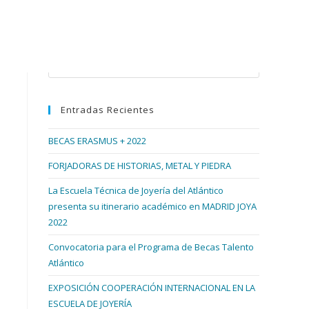
Buscar en esta web
Pulsa
Escape
para
Entradas Recientes
cerrar
el
BECAS ERASMUS + 2022
panel
de
FORJADORAS DE HISTORIAS, METAL Y PIEDRA
búsqueda.
La Escuela Técnica de Joyería del Atlántico
presenta su itinerario académico en MADRID JOYA
2022
Convocatoria para el Programa de Becas Talento
Atlántico
EXPOSICIÓN COOPERACIÓN INTERNACIONAL EN LA
ESCUELA DE JOYERÍA