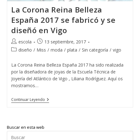
La Corona Reina Belleza
España 2017 se fabricó y se
diseñó en Vigo
Autor
Publicación
escola
13 septiembre, 2017
de
de
Categoría
diseño
/
Miss
/
moda
/
plata
/
Sin categoría
/
vigo
la
la
de
entrada:
entrada:
la
La Corona Reina Belleza España 2017 ha sido realizada
entrada:
por la diseñadora de joyas de la Escuela Técnica de
Joyería del Atlántico de Vigo , Liliana Rodríguez. Aquí os
mostramos…
La
Continuar Leyendo
Corona
Reina
Belleza
España
2017
Buscar en esta web
Se
Fabricó
Pul
Y