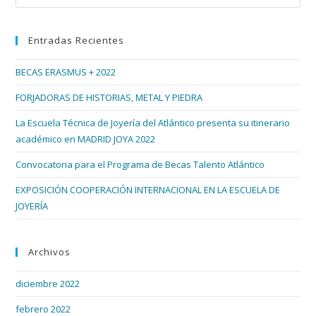
Esc
Se
Diseñó
par
En
Entradas Recientes
cer
Vigo
el
BECAS ERASMUS + 2022
pan
de
FORJADORAS DE HISTORIAS, METAL Y PIEDRA
bús
La Escuela Técnica de Joyería del Atlántico presenta su itinerario
académico en MADRID JOYA 2022
Convocatoria para el Programa de Becas Talento Atlántico
EXPOSICIÓN COOPERACIÓN INTERNACIONAL EN LA ESCUELA DE
JOYERÍA
Archivos
diciembre 2022
febrero 2022