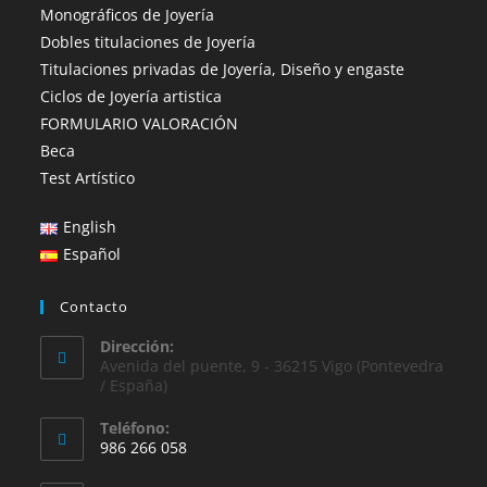
Monográficos de Joyería
Dobles titulaciones de Joyería
Titulaciones privadas de Joyería, Diseño y engaste
Ciclos de Joyería artistica
FORMULARIO VALORACIÓN
Beca
Test Artístico
English
Español
Contacto
Dirección:
Avenida del puente, 9 - 36215 Vigo (Pontevedra
/ España)
Teléfono:
986 266 058
Se