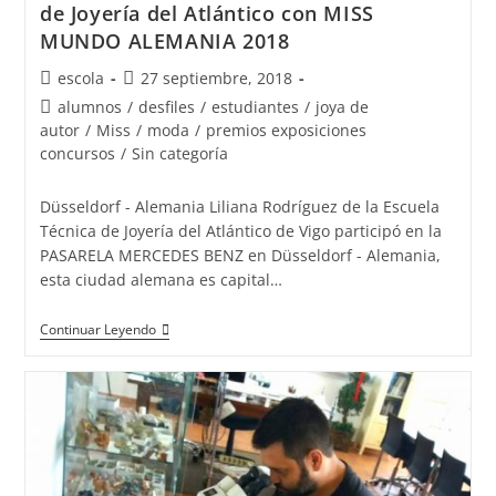
de Joyería del Atlántico con MISS
MUNDO ALEMANIA 2018
Autor
Publicación
escola
27 septiembre, 2018
de
de
Categoría
alumnos
/
desfiles
/
estudiantes
/
joya de
la
la
de
autor
/
Miss
/
moda
/
premios exposiciones
entrada:
entrada:
la
concursos
/
Sin categoría
entrada:
Düsseldorf - Alemania Liliana Rodríguez de la Escuela
Técnica de Joyería del Atlántico de Vigo participó en la
PASARELA MERCEDES BENZ en Düsseldorf - Alemania,
esta ciudad alemana es capital…
Liliana
Continuar Leyendo
Rodríguez
de
la
Escuela
Técnica
de