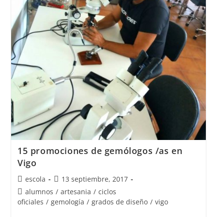
Joyería
del
Atlántico
con
MISS
MUNDO
ALEMANIA
2018
15 promociones de gemólogos /as en
Vigo
Autor
Publicación
escola
13 septiembre, 2017
de
de
Categoría
alumnos
/
artesania
/
ciclos
la
la
de
oficiales
/
gemología
/
grados de diseño
/
vigo
entrada:
entrada:
la