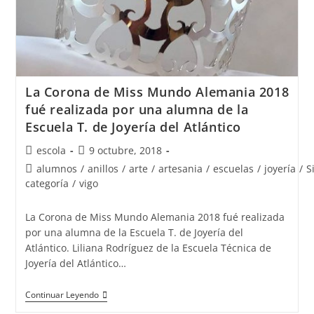
La Corona de Miss Mundo Alemania 2018
fué realizada por una alumna de la
Escuela T. de Joyería del Atlántico
Autor
Publicación
escola
9 octubre, 2018
de
de
Categoría
alumnos
/
anillos
/
arte
/
artesania
/
escuelas
/
joyería
/
S
la
la
de
categoría
/
vigo
entrada:
entrada:
la
entrada:
La Corona de Miss Mundo Alemania 2018 fué realizada
por una alumna de la Escuela T. de Joyería del
Atlántico. Liliana Rodríguez de la Escuela Técnica de
Joyería del Atlántico…
La
Continuar Leyendo
Corona