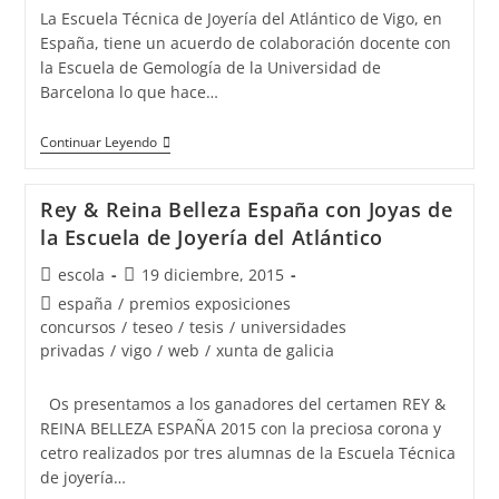
entrada:
La Escuela Técnica de Joyería del Atlántico de Vigo, en
España, tiene un acuerdo de colaboración docente con
la Escuela de Gemología de la Universidad de
Barcelona lo que hace…
15
Continuar Leyendo
promociones
de
Rey & Reina Belleza España con Joyas de
gemólogos
la Escuela de Joyería del Atlántico
/as
Autor
Publicación
escola
19 diciembre, 2015
en
de
de
Categoría
españa
/
premios exposiciones
Vigo
la
la
de
concursos
/
teseo
/
tesis
/
universidades
entrada:
entrada:
la
privadas
/
vigo
/
web
/
xunta de galicia
entrada:
Os presentamos a los ganadores del certamen REY &
REINA BELLEZA ESPAÑA 2015 con la preciosa corona y
cetro realizados por tres alumnas de la Escuela Técnica
de joyería…