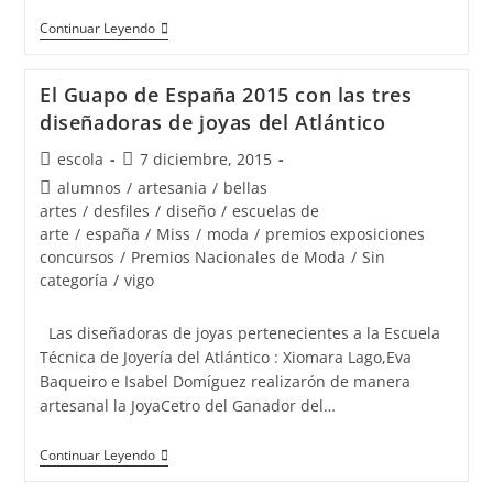
Rey
Continuar Leyendo
&
Reina
El Guapo de España 2015 con las tres
Belleza
diseñadoras de joyas del Atlántico
España
Autor
Publicación
escola
7 diciembre, 2015
con
de
de
Categoría
alumnos
/
artesania
/
bellas
Joyas
la
la
de
artes
/
desfiles
/
diseño
/
escuelas de
de
entrada:
entrada:
la
arte
/
españa
/
Miss
/
moda
/
premios exposiciones
la
entrada:
concursos
/
Premios Nacionales de Moda
/
Sin
Escuela
categoría
/
vigo
de
Joyería
Las diseñadoras de joyas pertenecientes a la Escuela
del
Técnica de Joyería del Atlántico : Xiomara Lago,Eva
Baqueiro e Isabel Domíguez realizarón de manera
Atlántico
artesanal la JoyaCetro del Ganador del…
El
Continuar Leyendo
Guapo