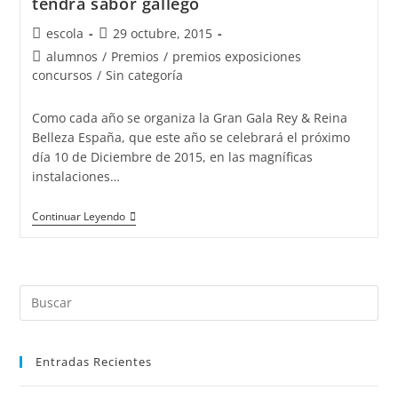
tendrá sabor gallego
Autor
Publicación
escola
29 octubre, 2015
de
de
Categoría
alumnos
/
Premios
/
premios exposiciones
la
la
de
concursos
/
Sin categoría
entrada:
entrada:
la
entrada:
Como cada año se organiza la Gran Gala Rey & Reina
Belleza España, que este año se celebrará el próximo
día 10 de Diciembre de 2015, en las magníficas
instalaciones…
El
Continuar Leyendo
Rey
&
Reina
Buscar:
Belleza
España
2015
Entradas Recientes
tendrá
sabor