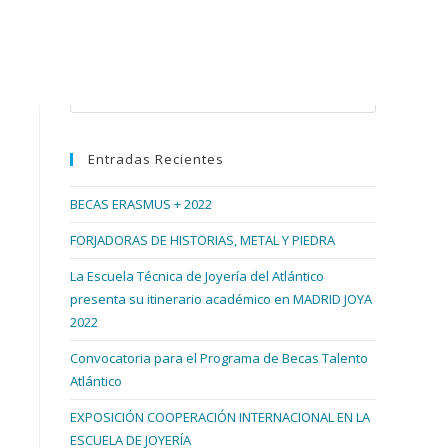
Buscar en esta web
Pulsa
Escape
para
Entradas Recientes
cerrar
el
BECAS ERASMUS + 2022
panel
de
FORJADORAS DE HISTORIAS, METAL Y PIEDRA
búsqueda.
La Escuela Técnica de Joyería del Atlántico
presenta su itinerario académico en MADRID JOYA
2022
Convocatoria para el Programa de Becas Talento
Atlántico
EXPOSICIÓN COOPERACIÓN INTERNACIONAL EN LA
ESCUELA DE JOYERÍA