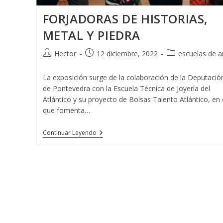
FORJADORAS DE HISTORIAS,
METAL Y PIEDRA
Autor
Publicación
Categoría
Hector
12 diciembre, 2022
escuelas de a
de
de
de
la
la
la
La exposición surge de la colaboración de la Deputació
entrada:
entrada:
entrada:
de Pontevedra con la Escuela Técnica de Joyería del
Atlántico y su proyecto de Bolsas Talento Atlántico, en 
que fomenta…
FORJADORAS
Continuar Leyendo
DE
HISTORIAS,
METAL
Y
PIEDRA