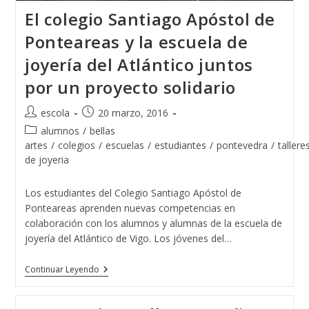
El colegio Santiago Apóstol de
Ponteareas y la escuela de
joyería del Atlántico juntos
por un proyecto solidario
Autor
Publicación
escola
20 marzo, 2016
de
de
Categoría
alumnos
/
bellas
la
la
de
artes
/
colegios
/
escuelas
/
estudiantes
/
pontevedra
/
tallere
entrada:
entrada:
la
de joyeria
entrada:
Los estudiantes del Colegio Santiago Apóstol de
Ponteareas aprenden nuevas competencias en
colaboración con los alumnos y alumnas de la escuela de
joyería del Atlántico de Vigo. Los jóvenes del…
El
Continuar Leyendo
Colegio
Santiago
Apóstol