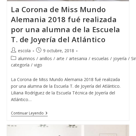
La Corona de Miss Mundo
Alemania 2018 fué realizada
por una alumna de la Escuela
T. de Joyería del Atlántico
Autor
Publicación
escola
9 octubre, 2018
de
de
Categoría
alumnos
/
anillos
/
arte
/
artesania
/
escuelas
/
joyería
/
Si
la
la
de
categoría
/
vigo
entrada:
entrada:
la
entrada:
La Corona de Miss Mundo Alemania 2018 fué realizada
por una alumna de la Escuela T. de Joyería del Atlántico.
Liliana Rodríguez de la Escuela Técnica de Joyería del
Atlántico…
La
Continuar Leyendo
Corona
De
Miss
Mundo