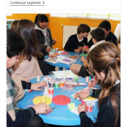
Varias
Continuar Leyendo
Diseñadoras
De
Joyas
De
La
Escuela
De
Joyería
Del
Atlántico
Presentes
En
ART-
XOVE