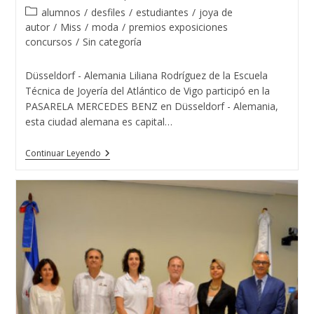
de
de
Categoría
alumnos
/
desfiles
/
estudiantes
/
joya de
la
la
de
autor
/
Miss
/
moda
/
premios exposiciones
entrada:
entrada:
la
concursos
/
Sin categoría
entrada:
Düsseldorf - Alemania Liliana Rodríguez de la Escuela
Técnica de Joyería del Atlántico de Vigo participó en la
PASARELA MERCEDES BENZ en Düsseldorf - Alemania,
esta ciudad alemana es capital…
Liliana
Continuar Leyendo
Rodríguez
De
La
Escuela
Técnica
De
Joyería
Del
Atlántico
Con
MISS
MUNDO
ALEMANIA
2018