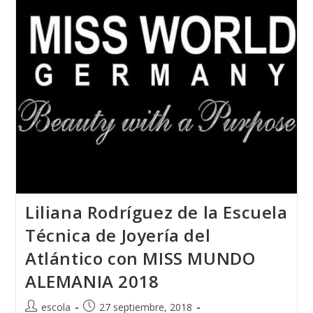
De
Moda
PRENAMO
2018
Liliana Rodríguez de la Escuela
Técnica de Joyería del
Atlántico con MISS MUNDO
ALEMANIA 2018
Autor
Publicación
escola
27 septiembre, 2018