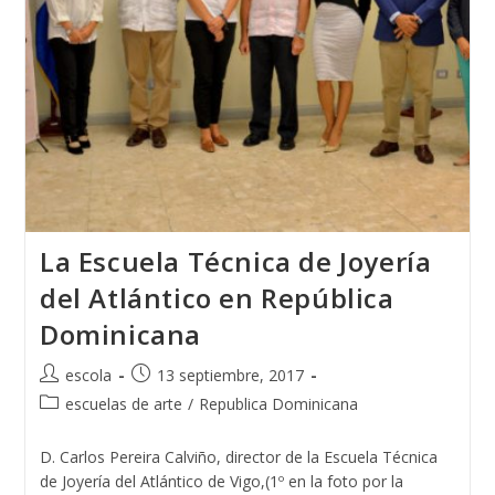
La Escuela Técnica de Joyería
del Atlántico en República
Dominicana
Autor
Publicación
escola
13 septiembre, 2017
de
de
Categoría
escuelas de arte
/
Republica Dominicana
la
la
de
entrada:
entrada:
la
D. Carlos Pereira Calviño, director de la Escuela Técnica
entrada:
de Joyería del Atlántico de Vigo,(1º en la foto por la