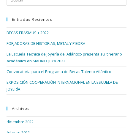
Diseñadoras
Esc
De
Joyas
par
Del
Entradas Recientes
cer
Atlántico
el
BECAS ERASMUS + 2022
pan
de
FORJADORAS DE HISTORIAS, METAL Y PIEDRA
bús
La Escuela Técnica de Joyería del Atlántico presenta su itinerario
académico en MADRID JOYA 2022
Convocatoria para el Programa de Becas Talento Atlántico
EXPOSICIÓN COOPERACIÓN INTERNACIONAL EN LA ESCUELA DE
JOYERÍA
Archivos
diciembre 2022
febrero 2022