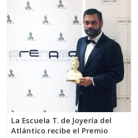
Alemania
2018
Fué
Realizada
Por
Una
Alumna
De
La
Escuela
T.
De
Joyería
Del
Atlántico
La Escuela T. de Joyería del
Atlántico recibe el Premio