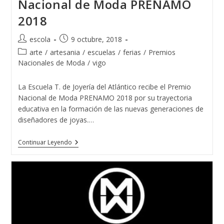
Nacional de Moda PRENAMO
2018
Autor
Publicación
escola
9 octubre, 2018
de
de
Categoría
arte
/
artesania
/
escuelas
/
ferias
/
Premios
la
la
de
Nacionales de Moda
/
vigo
entrada:
entrada:
la
entrada:
La Escuela T. de Joyería del Atlántico recibe el Premio
Nacional de Moda PRENAMO 2018 por su trayectoria
educativa en la formación de las nuevas generaciones de
diseñadores de joyas.…
La
Continuar Leyendo
Escuela
T.
De
Joyería
Del
Atlántico
Recibe
El
Premio
Nacional