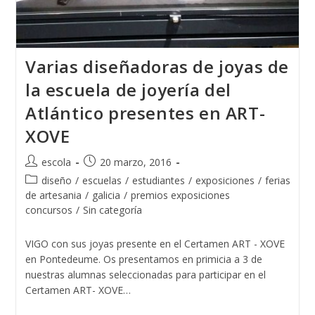
Varias diseñadoras de joyas de
la escuela de joyería del
Atlántico presentes en ART-
XOVE
Autor
Publicación
escola
20 marzo, 2016
de
de
Categoría
diseño
/
escuelas
/
estudiantes
/
exposiciones
/
ferias
la
la
de
de artesania
/
galicia
/
premios exposiciones
entrada:
entrada:
la
concursos
/
Sin categoría
entrada:
VIGO con sus joyas presente en el Certamen ART - XOVE
en Pontedeume. Os presentamos en primicia a 3 de
nuestras alumnas seleccionadas para participar en el
Certamen ART- XOVE…