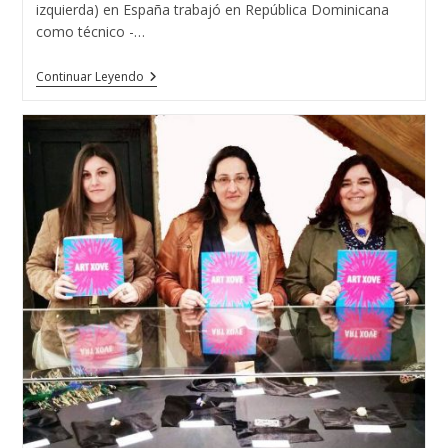
izquierda) en España trabajó en República Dominicana
como técnico -…
La
Continuar Leyendo
Escuela
Técnica
De
Joyería
Del
Atlántico
En
República
Dominicana