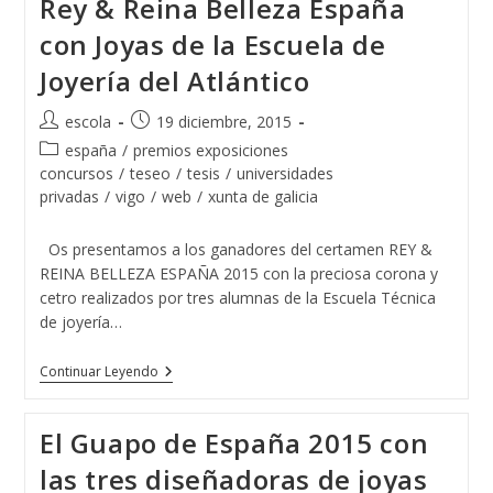
Rey & Reina Belleza España
De
Ponteareas
con Joyas de la Escuela de
Y
La
Joyería del Atlántico
Escuela
De
Joyería
Autor
Publicación
escola
19 diciembre, 2015
Del
de
de
Atlántico
Categoría
españa
/
premios exposiciones
Juntos
la
la
de
concursos
/
teseo
/
tesis
/
universidades
Por
entrada:
entrada:
la
privadas
/
vigo
/
web
/
xunta de galicia
Un
entrada:
Proyecto
Solidario
Os presentamos a los ganadores del certamen REY &
REINA BELLEZA ESPAÑA 2015 con la preciosa corona y
cetro realizados por tres alumnas de la Escuela Técnica
de joyería…
Rey
Continuar Leyendo
&
Reina
Belleza
El Guapo de España 2015 con
España
Con
las tres diseñadoras de joyas
Joyas