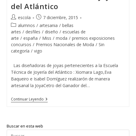
De
del Atlántico
La
Escuela
De
Autor
Publicación
escola
7 diciembre, 2015
Joyería
de
de
Del
Categoría
alumnos
/
artesania
/
bellas
Atlántico
la
la
de
artes
/
desfiles
/
diseño
/
escuelas de
entrada:
entrada:
la
arte
/
españa
/
Miss
/
moda
/
premios exposiciones
entrada:
concursos
/
Premios Nacionales de Moda
/
Sin
categoría
/
vigo
Las diseñadoras de joyas pertenecientes a la Escuela
Técnica de Joyería del Atlántico : Xiomara Lago,Eva
Baqueiro e Isabel Domíguez realizarón de manera
artesanal la JoyaCetro del Ganador del…
El
Continuar Leyendo
Guapo
De
España
2015
Con
Buscar en esta web
Las
Tres
Pul