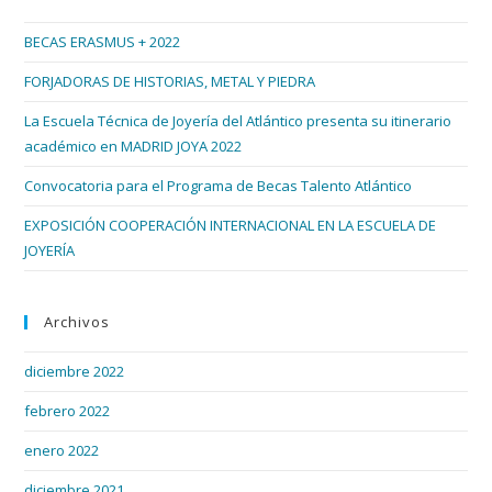
ART-
el
XOVE
BECAS ERASMUS + 2022
pan
de
FORJADORAS DE HISTORIAS, METAL Y PIEDRA
bús
La Escuela Técnica de Joyería del Atlántico presenta su itinerario
académico en MADRID JOYA 2022
Convocatoria para el Programa de Becas Talento Atlántico
EXPOSICIÓN COOPERACIÓN INTERNACIONAL EN LA ESCUELA DE
JOYERÍA
Archivos
diciembre 2022
febrero 2022
enero 2022
diciembre 2021