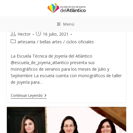
Ir
al
contenido
MONOGRAFICOS DE VERANO
Menú
Autor
Publicación
Hector
16 julio, 2021
de
de
Categoría
artesania
/
bellas artes
/
ciclos oficiales
la
la
de
entrada:
entrada:
la
La Escuela Técnica de Joyería del Atlántico
entrada:
@escuela_de_joyeria_atlantico presenta sus
monográficos de veranos para los meses de Julio y
Septiembre La escuela cuenta con monográficos de taller
de joyería para…
MONOGRAFICOS
Continuar Leyendo
DE
VERANO