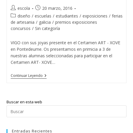
Autor
Publicación
escola
20 marzo, 2016
de
de
Categoría
diseño
/
escuelas
/
estudiantes
/
exposiciones
/
ferias
la
la
de
de artesania
/
galicia
/
premios exposiciones
entrada:
entrada:
la
concursos
/
Sin categoría
entrada:
VIGO con sus joyas presente en el Certamen ART - XOVE
en Pontedeume. Os presentamos en primicia a 3 de
nuestras alumnas seleccionadas para participar en el
Certamen ART- XOVE…
Varias
Continuar Leyendo
Diseñadoras
De
Joyas
De
La
Buscar en esta web
Escuela
De
Pul
Joyería
Esc
Del
Atlántico
par
Presentes
Entradas Recientes
cer
En