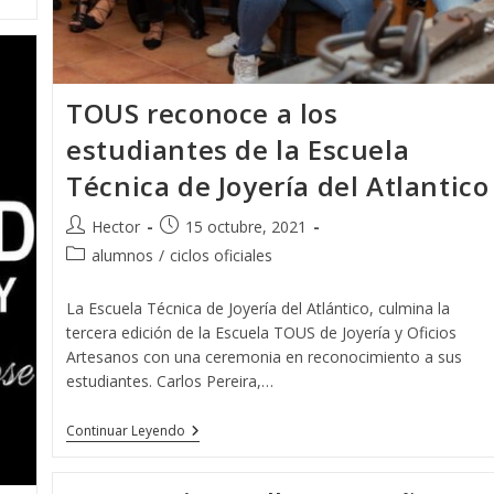
TOUS reconoce a los
estudiantes de la Escuela
Técnica de Joyería del Atlantico
Autor
Publicación
Hector
15 octubre, 2021
de
de
Categoría
alumnos
/
ciclos oficiales
la
la
de
entrada:
entrada:
la
La Escuela Técnica de Joyería del Atlántico, culmina la
entrada:
tercera edición de la Escuela TOUS de Joyería y Oficios
Artesanos con una ceremonia en reconocimiento a sus
estudiantes. Carlos Pereira,…
TOUS
Continuar Leyendo
Reconoce
A
Los