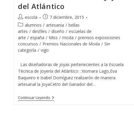
De
del Atlántico
La
Escuela
De
Autor
Publicación
escola
7 diciembre, 2015
Joyería
de
de
Del
Categoría
alumnos
/
artesania
/
bellas
Atlántico
la
la
de
artes
/
desfiles
/
diseño
/
escuelas de
entrada:
entrada:
la
arte
/
españa
/
Miss
/
moda
/
premios exposiciones
entrada:
concursos
/
Premios Nacionales de Moda
/
Sin
categoría
/
vigo
Las diseñadoras de joyas pertenecientes a la Escuela
Técnica de Joyería del Atlántico : Xiomara Lago,Eva
Baqueiro e Isabel Domíguez realizarón de manera
artesanal la JoyaCetro del Ganador del…
El
Continuar Leyendo
Guapo
De
España
2015
Con
Las
Tres