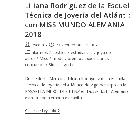
Liliana Rodríguez de la Escue
Técnica de Joyería del Atlánti
con MISS MUNDO ALEMANIA
2018
Autor
Publicación
escola
27 septiembre, 2018
de
de
Categoría
alumnos
/
desfiles
/
estudiantes
/
joya de
la
la
de
autor
/
Miss
/
moda
/
premios exposiciones
entrada:
entrada:
la
concursos
/
Sin categoría
entrada:
Düsseldorf - Alemania Liliana Rodríguez de la Escuela
Técnica de Joyería del Atlántico de Vigo participó en la
PASARELA MERCEDES BENZ en Düsseldorf - Alemania,
esta ciudad alemana es capital…
Liliana
Continuar Leyendo
Rodríguez
De
La
Escuela