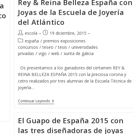
Rey & Reina Belleza España con
Estudiantes
la
De
Joyas de la Escuela de Joyería
La
co
Escuela
del Atlántico
Técnica
De
Joyería
Autor
Publicación
escola
19 diciembre, 2015
Del
de
de
Atlantico
Categoría
españa
/
premios exposiciones
la
la
de
concursos
/
teseo
/
tesis
/
universidades
entrada:
entrada:
la
privadas
/
vigo
/
web
/
xunta de galicia
entrada:
Os presentamos a los ganadores del certamen REY &
REINA BELLEZA ESPAÑA 2015 con la preciosa corona y
cetro realizados por tres alumnas de la Escuela Técnica de
joyería…
Rey
Continuar Leyendo
&
Reina
Belleza
El Guapo de España 2015 con
España
Con
las tres diseñadoras de joyas
Joyas