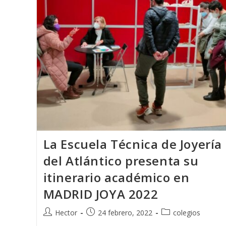
La Escuela Técnica de Joyería
del Atlántico presenta su
itinerario académico en
MADRID JOYA 2022
Autor
Publicación
Categoría
Hector
24 febrero, 2022
colegios
de
de
de