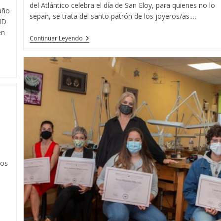
entrada:
del Atlántico celebra el día de San Eloy, para quienes no lo
año
sepan, se trata del santo patrón de los joyeros/as.…
ID
en
SAN
Continuar Leyendo
ELOY
PATRON
DE
LOS
JOYEROS
cos