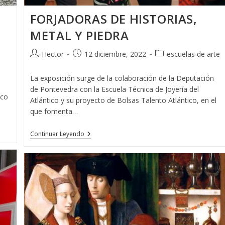
FORJADORAS DE HISTORIAS,
METAL Y PIEDRA
Autor
Publicación
Categoría
Hector
12 diciembre, 2022
escuelas de arte
de
de
de
la
la
la
La exposición surge de la colaboración de la Deputación
entrada:
entrada:
entrada:
de Pontevedra con la Escuela Técnica de Joyería del
ico
Atlántico y su proyecto de Bolsas Talento Atlántico, en el
que fomenta…
FORJADORAS
Continuar Leyendo
DE
HISTORIAS,
METAL
Y
PIEDRA