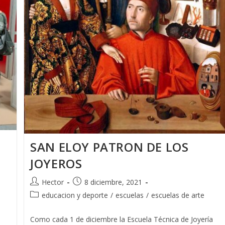
SAN ELOY PATRON DE LOS
JOYEROS
Autor
Publicación
Hector
8 diciembre, 2021
de
de
Categoría
educacion y deporte
/
escuelas
/
escuelas de arte
la
la
de
entrada:
entrada:
la
Como cada 1 de diciembre la Escuela Técnica de Joyería