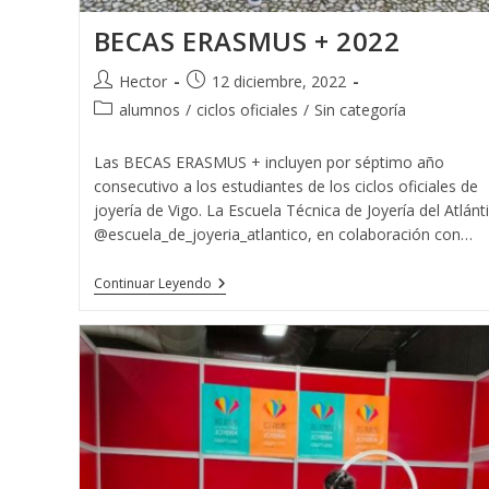
BECAS ERASMUS + 2022
Autor
Publicación
Hector
12 diciembre, 2022
de
de
Categoría
alumnos
/
ciclos oficiales
/
Sin categoría
la
la
de
entrada:
entrada:
la
Las BECAS ERASMUS + incluyen por séptimo año
entrada:
consecutivo a los estudiantes de los ciclos oficiales de
joyería de Vigo. La Escuela Técnica de Joyería del Atlánt
@escuela_de_joyeria_atlantico, en colaboración con…
BECAS
Continuar Leyendo
ERASMUS
+
2022