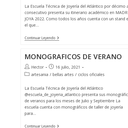
la
la
la
La Escuela Técnica de Joyería del Atlántico por décimo 
entrada:
entrada:
entrada:
consecutivo presenta su itinerario académico en MADR
JOYA 2022. Como todos los años cuenta con un stand 
el que…
La
Continuar Leyendo
Escuela
Técnica
De
MONOGRAFICOS DE VERANO
Joyería
Del
Atlántico
Autor
Publicación
Hector
16 julio, 2021
Presenta
de
de
Categoría
artesania
/
bellas artes
Su
/
ciclos oficiales
la
la
Itinerario
de
Académico
entrada:
entrada:
la
La Escuela Técnica de Joyería del Atlántico
En
entrada:
MADRID
@escuela_de_joyeria_atlantico presenta sus monográfi
JOYA
de veranos para los meses de Julio y Septiembre La
2022
escuela cuenta con monográficos de taller de joyería
para…
MONOGRAFICOS
Continuar Leyendo