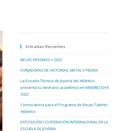
Buscar en esta web
Pulsa
Escape
para
Entradas Recientes
cerrar
el
BECAS ERASMUS + 2022
panel
de
FORJADORAS DE HISTORIAS, METAL Y PIEDRA
búsqueda.
La Escuela Técnica de Joyería del Atlántico
presenta su itinerario académico en MADRID JOYA
2022
Convocatoria para el Programa de Becas Talento
Atlántico
EXPOSICIÓN COOPERACIÓN INTERNACIONAL EN LA
ESCUELA DE JOYERÍA