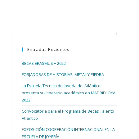
Buscar en esta web
Pulsa
Escape
para
Entradas Recientes
cerrar
el
BECAS ERASMUS + 2022
panel
de
FORJADORAS DE HISTORIAS, METAL Y PIEDRA
búsqueda.
La Escuela Técnica de Joyería del Atlántico
presenta su itinerario académico en MADRID JOYA
2022
Convocatoria para el Programa de Becas Talento
Atlántico
EXPOSICIÓN COOPERACIÓN INTERNACIONAL EN LA
ESCUELA DE JOYERÍA