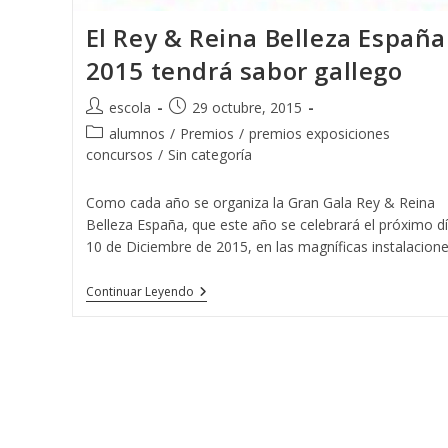
El Rey & Reina Belleza España
2015 tendrá sabor gallego
Autor
Publicación
escola
29 octubre, 2015
de
de
Categoría
alumnos
/
Premios
/
premios exposiciones
la
la
de
concursos
/
Sin categoría
entrada:
entrada:
la
entrada:
Como cada año se organiza la Gran Gala Rey & Reina
Belleza España, que este año se celebrará el próximo d
10 de Diciembre de 2015, en las magníficas instalacion
El
Continuar Leyendo
Rey
&
Reina
Belleza
España
2015
Tendrá
Sabor
Gallego