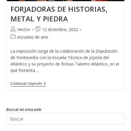
FORJADORAS DE HISTORIAS,
METAL Y PIEDRA
Autor
Publicación
Hector
12 diciembre, 2022
de
de
Categoría
escuelas de arte
la
la
de
entrada:
entrada:
la
La exposición surge de la colaboración de la Deputación
entrada:
de Pontevedra con la Escuela Técnica de Joyería del
Atlántico y su proyecto de Bolsas Talento Atlántico, en el
que fomenta…
FORJADORAS
Continuar Leyendo
DE
HISTORIAS,
METAL
Y
PIEDRA
Buscar en esta web
Pul
Esc
par