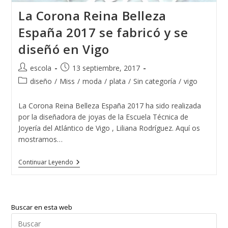
La Corona Reina Belleza
España 2017 se fabricó y se
diseñó en Vigo
Autor
Publicación
escola
13 septiembre, 2017
de
de
Categoría
diseño
/
Miss
/
moda
/
plata
/
Sin categoría
/
vigo
la
la
de
entrada:
entrada:
la
La Corona Reina Belleza España 2017 ha sido realizada
entrada:
por la diseñadora de joyas de la Escuela Técnica de
Joyería del Atlántico de Vigo , Liliana Rodríguez. Aquí os
mostramos…
La
Continuar Leyendo
Corona
Reina
Belleza
España
2017
Buscar en esta web
Se
Fabricó
Pul
Y