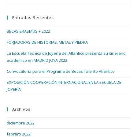
Esc
Se
Diseñó
par
En
Entradas Recientes
cer
Vigo
el
BECAS ERASMUS + 2022
pan
de
FORJADORAS DE HISTORIAS, METAL Y PIEDRA
bús
La Escuela Técnica de Joyería del Atlántico presenta su itinerario
académico en MADRID JOYA 2022
Convocatoria para el Programa de Becas Talento Atlántico
EXPOSICIÓN COOPERACIÓN INTERNACIONAL EN LA ESCUELA DE
JOYERÍA
Archivos
diciembre 2022
febrero 2022