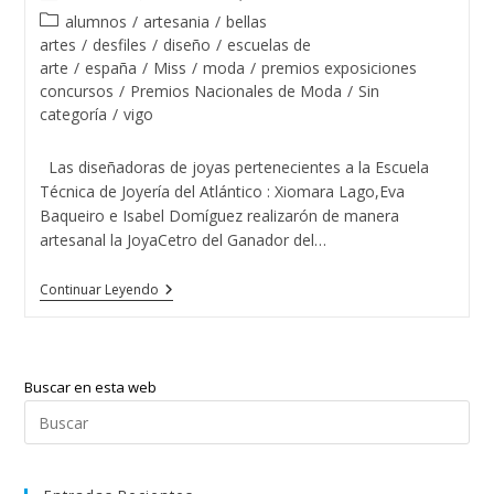
Joyería
de
de
Del
Categoría
alumnos
/
artesania
/
bellas
Atlántico
la
la
de
artes
/
desfiles
/
diseño
/
escuelas de
entrada:
entrada:
la
arte
/
españa
/
Miss
/
moda
/
premios exposiciones
entrada:
concursos
/
Premios Nacionales de Moda
/
Sin
categoría
/
vigo
Las diseñadoras de joyas pertenecientes a la Escuela
Técnica de Joyería del Atlántico : Xiomara Lago,Eva
Baqueiro e Isabel Domíguez realizarón de manera
artesanal la JoyaCetro del Ganador del…
El
Continuar Leyendo
Guapo
De
España
2015
Con
Buscar en esta web
Las
Tres
Pul
Diseñadoras
Esc
De
Joyas
par
Del