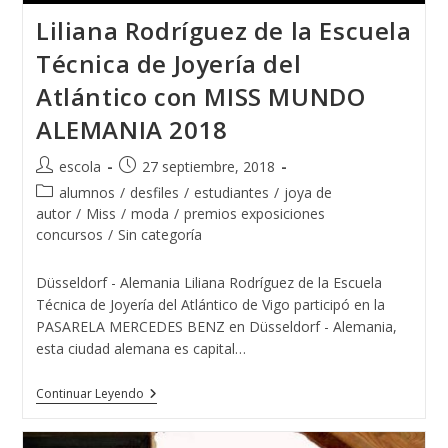
Liliana Rodríguez de la Escuela
Técnica de Joyería del
Atlántico con MISS MUNDO
ALEMANIA 2018
Autor
Publicación
escola
27 septiembre, 2018
de
de
Categoría
alumnos
/
desfiles
/
estudiantes
/
joya de
la
la
de
autor
/
Miss
/
moda
/
premios exposiciones
entrada:
entrada:
la
concursos
/
Sin categoría
entrada:
Düsseldorf - Alemania Liliana Rodríguez de la Escuela
Técnica de Joyería del Atlántico de Vigo participó en la
PASARELA MERCEDES BENZ en Düsseldorf - Alemania,
esta ciudad alemana es capital…
Liliana
Continuar Leyendo
Rodríguez
De
La