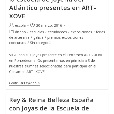
Atlántico presentes en ART-
XOVE
Autor
Publicación
escola
20 marzo, 2016
de
de
Categoría
diseño
/
escuelas
/
estudiantes
/
exposiciones
/
ferias
la
la
de
de artesania
/
galicia
/
premios exposiciones
entrada:
entrada:
la
concursos
/
Sin categoría
entrada:
VIGO con sus joyas presente en el Certamen ART - XOVE
en Pontedeume. Os presentamos en primicia a 3 de
nuestras alumnas seleccionadas para participar en el
Certamen ART- XOVE…
Varias
Continuar Leyendo
Diseñadoras
De
Joyas
Rey & Reina Belleza España
De
La
con Joyas de la Escuela de
Escuela
De