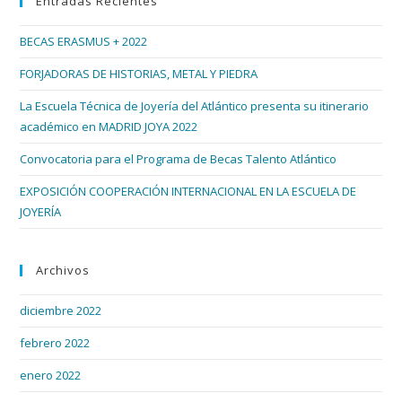
Entradas Recientes
cer
Atlántico
el
BECAS ERASMUS + 2022
pan
de
FORJADORAS DE HISTORIAS, METAL Y PIEDRA
bús
La Escuela Técnica de Joyería del Atlántico presenta su itinerario
académico en MADRID JOYA 2022
Convocatoria para el Programa de Becas Talento Atlántico
EXPOSICIÓN COOPERACIÓN INTERNACIONAL EN LA ESCUELA DE
JOYERÍA
Archivos
diciembre 2022
febrero 2022
enero 2022