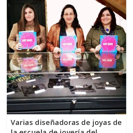
Escuela
Técnica
De
Joyería
Del
Atlántico
Con
MISS
MUNDO
ALEMANIA
2018
Varias diseñadoras de joyas de
la escuela de joyería del