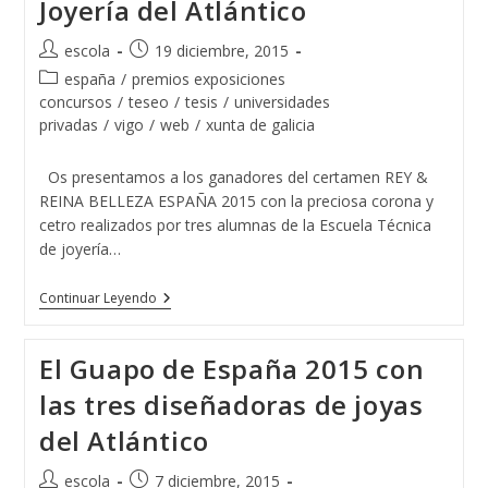
Joyería del Atlántico
Joyería
Del
Atlántico
Autor
Publicación
escola
19 diciembre, 2015
Presentes
de
de
En
Categoría
españa
/
premios exposiciones
ART-
la
la
de
concursos
/
teseo
/
tesis
/
universidades
XOVE
entrada:
entrada:
la
privadas
/
vigo
/
web
/
xunta de galicia
entrada:
Os presentamos a los ganadores del certamen REY &
REINA BELLEZA ESPAÑA 2015 con la preciosa corona y
cetro realizados por tres alumnas de la Escuela Técnica
de joyería…
Rey
Continuar Leyendo
&
Reina
Belleza
El Guapo de España 2015 con
España
Con
las tres diseñadoras de joyas
Joyas
De
del Atlántico
La
Escuela
De
Autor
Publicación
escola
7 diciembre, 2015